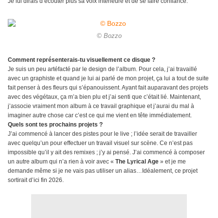
Je lui dirais d’écouter plus sa voix intérieure et de se faire confiance.
© Bozzo
Comment représenterais-tu visuellement ce disque ?
Je suis un peu artéfacté par le design de l’album. Pour cela, j’ai travaillé
avec un graphiste et quand je lui ai parlé de mon projet, ça lui a tout de suite
fait penser à des fleurs qui s’épanouissent. Ayant fait auparavant des projets
avec des végétaux, ça m’a bien plu et j’ai senti que c’était lié. Maintenant,
j’associe vraiment mon album à ce travail graphique et j’aurai du mal à
imaginer autre chose car c’est ce qui me vient en tête immédiatement.
Quels sont tes prochains projets ?
J’ai commencé à lancer des pistes pour le live ; l’idée serait de travailler
avec quelqu’un pour effectuer un travail visuel sur scène. Ce n’est pas
impossible qu’il y ait des remixes ; j’y ai pensé. J’ai commencé à composer
un autre album qui n’a rien à voir avec «
The Lyrical Age
» et je me
demande même si je ne vais pas utiliser un alias…Idéalement, ce projet
sortirait d’ici fin 2026.