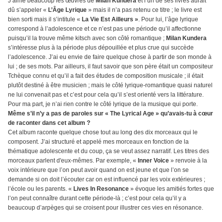
J’aime beaucoup les œuvres de
Milan Kundera
et l’un de ses livres aurait
dû s’appeler «
L’Âge Lyrique
» mais il n’a pas retenu ce titre ; le livre est
bien sorti mais il s’intitule «
La Vie Est Ailleurs »
. Pour lui, l’âge lyrique
correspond à l’adolescence et ce n’est pas une période qu’il affectionne
puisqu’il la trouve même kitsch avec son côté romantique ;
Milan Kundera
s’intéresse plus à la période plus dépouillée et plus crue qui succède
l’adolescence. J’ai eu envie de faire quelque chose à partir de son monde à
lui ; de ses mots. Par ailleurs, il faut savoir que son père était un compositeur
Tchèque connu et qu’il a fait des études de composition musicale ; il était
plutôt destiné à être musicien ; mais le côté lyrique-romantique quasi naturel
ne lui convenait pas et c’est pour cela qu’il s’est orienté vers la littérature.
Pour ma part, je n’ai rien contre le côté lyrique de la musique qui porte.
Même s’il n’y a pas de paroles sur « The Lyrical Age » qu’avais-tu à cœur
de raconter dans cet album ?
Cet album raconte quelque chose tout au long des dix morceaux qui le
composent. J’ai structuré et appelé mes morceaux en fonction de la
thématique adolescente et du coup, ça se veut assez narratif. Les titres des
morceaux parlent d'eux-mêmes. Par exemple, «
Inner Voice
» renvoie à la
voix intérieure que l’on peut avoir quand on est jeune et que l’on se
demande si on doit l’écouter car on est influencé par les voix extérieures ;
l’école ou les parents. «
Lives In Resonance
» évoque les amitiés fortes que
l’on peut connaître durant cette période-là ; c’est pour cela qu’il y a
beaucoup d’arpèges qui se croisent pour illustrer ces vies en résonance.