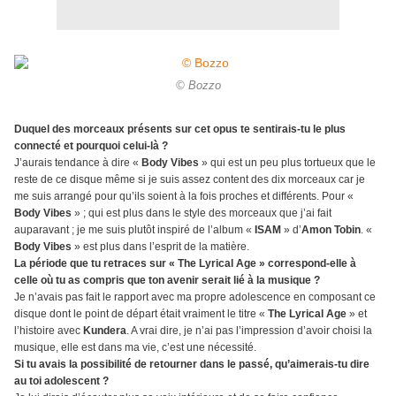
© Bozzo
Duquel des morceaux présents sur cet opus te sentirais-tu le plus
connecté et pourquoi celui-là ?
J’aurais tendance à dire «
Body Vibes
» qui est un peu plus tortueux que le
reste de ce disque même si je suis assez content des dix morceaux car je
me suis arrangé pour qu’ils soient à la fois proches et différents. Pour «
Body Vibes
» ; qui est plus dans le style des morceaux que j’ai fait
auparavant ; je me suis plutôt inspiré de l’album «
ISAM
» d’
Amon Tobin
. «
Body Vibes
» est plus dans l’esprit de la matière.
La période que tu retraces sur « The Lyrical Age » correspond-elle à
celle où tu as compris que ton avenir serait lié à la musique ?
Je n’avais pas fait le rapport avec ma propre adolescence en composant ce
disque dont le point de départ était vraiment le titre «
The Lyrical Age
» et
l’histoire avec
Kundera
. A vrai dire, je n’ai pas l’impression d’avoir choisi la
musique, elle est dans ma vie, c’est une nécessité.
Si tu avais la possibilité de retourner dans le passé, qu’aimerais-tu dire
au toi adolescent ?