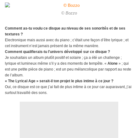
© Bozzo
Comment as-tu voulu ce disque au niveau de ses sonorités et de ses
textures ?
Electronique mais aussi avec du piano ; c’était une façon d’être lyrique ; et
cet instrument n’est jamais présent de la même manière.
Comment qualifierais-tu l'univers développé sur ce disque ?
Je souhaitais un album plutôt positif et solaire ; ça a été un challenge ;
lyrique et lumineux même s’il y a des moments de tempête. «
Alone
» ; qui
est une petite pièce de piano ; est un peu mélancolique par rapport au reste
de l’album.
« The Lyrical Age » serait-il ton projet le plus intime à ce jour ?
Oui, ce disque est ce que j’ai fait de plus intime à ce jour car auparavant, j’ai
surtout travaillé des sons.