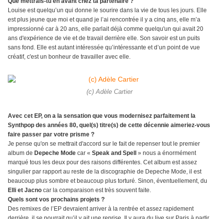
Que mettrais-tu en avant chez ta partenaire ?
Louise est quelqu’un qui donne le sourire dans la vie de tous les jours. Elle
est plus jeune que moi et quand je l’ai rencontrée il y a cinq ans, elle m’a
impressionné car à 20 ans, elle parlait déjà comme quelqu'un qui avait 20
ans d'expérience de vie et de travail derrière elle. Son savoir est un puits
sans fond. Elle est autant intéressée qu’intéressante et d’un point de vue
créatif, c'est un bonheur de travailler avec elle.
(c) Adèle Cartier
Avec cet EP, on a la sensation que vous modernisez parfaitement la
Synthpop des années 80, quel(s) titre(s) de cette décennie aimeriez-vous
faire passer par votre prisme ?
Je pense qu'on se mettrait d'accord sur le fait de repenser tout le premier
album de
Depeche Mode
car «
Speak and Spell
» nous a énormément
marqué tous les deux pour des raisons différentes. Cet album est assez
singulier par rapport au reste de la discographie de Depeche Mode, il est
beaucoup plus sombre et beaucoup plus torturé. Sinon, éventuellement, du
Elli et Jacno
car la comparaison est très souvent faite.
Quels sont vos prochains projets ?
Des remixes de l’EP devraient arriver à la rentrée et assez rapidement
derrière, il se pourrait qu’il y ait une reprise. Il y aura du live sur Paris à partir