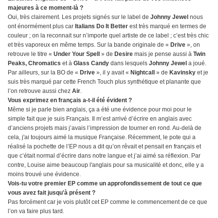
majeures à ce moment-là ?
Oui, très clairement. Les projets signés sur le label de
Johnny Jewel
nous
ont énormément plus car
Italians Do It Better
est très marqué en termes de
couleur ; on la reconnait sur n’importe quel artiste de ce label ; c’est très chic
et très vaporeux en même temps. Sur la bande originale de «
Drive
», on
retrouve le titre «
Under Your Spell
» de
Desire
mais je pense aussi à
Twin
Peaks, Chromatics
et à
Glass Candy
dans lesquels
Johnny Jewel
a joué.
Par ailleurs, sur la BO de «
Drive
», il y avait «
Nightcall
» de
Kavinsky
et je
suis très marqué par cette French Touch plus synthétique et planante que
l’on retrouve aussi chez
Air
.
Vous exprimez en français a-t-il été évident ?
Même si je parle bien anglais, ça a été une évidence pour moi pour le
simple fait que je suis Français. Il m’est arrivé d’écrire en anglais avec
d’anciens projets mais j’avais l’impression de tourner en rond. Au-delà de
cela, j'ai toujours aimé la musique Française. Récemment, le pote qui a
réalisé la pochette de l’EP nous a dit qu’on rêvait et pensait en français et
que c’était normal d’écrire dans notre langue et j’ai aimé sa réflexion. Par
contre, Louise aime beaucoup l'anglais pour sa musicalité et donc, elle y a
moins trouvé une évidence.
Vois-tu votre premier EP comme un approfondissement de tout ce que
vous avez fait jusqu'à présent ?
Pas forcément car je vois plutôt cet EP comme le commencement de ce que
l’on va faire plus tard.