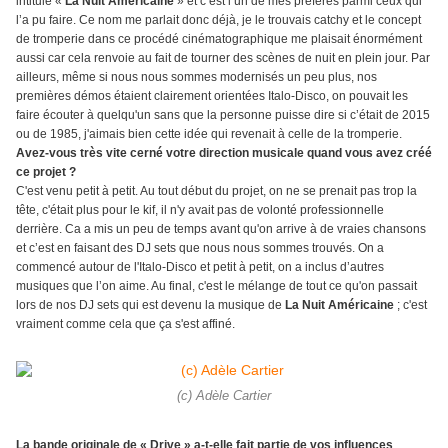
intitulé «
La Nuit Américaine
» et c’est l’un de mes préférés parmi ceux qui
l’a pu faire. Ce nom me parlait donc déjà, je le trouvais catchy et le concept
de tromperie dans ce procédé cinématographique me plaisait énormément
aussi car cela renvoie au fait de tourner des scènes de nuit en plein jour. Par
ailleurs, même si nous nous sommes modernisés un peu plus, nos
premières démos étaient clairement orientées Italo-Disco, on pouvait les
faire écouter à quelqu'un sans que la personne puisse dire si c’était de 2015
ou de 1985, j'aimais bien cette idée qui revenait à celle de la tromperie.
Avez-vous très vite cerné votre direction musicale quand vous avez créé
ce projet ?
C'est venu petit à petit. Au tout début du projet, on ne se prenait pas trop la
tête, c'était plus pour le kif, il n'y avait pas de volonté professionnelle
derrière. Ca a mis un peu de temps avant qu'on arrive à de vraies chansons
et c’est en faisant des DJ sets que nous nous sommes trouvés. On a
commencé autour de l'Italo-Disco et petit à petit, on a inclus d’autres
musiques que l’on aime. Au final, c'est le mélange de tout ce qu'on passait
lors de nos DJ sets qui est devenu la musique de
La Nuit Américaine
; c'est
vraiment comme cela que ça s'est affiné.
(c) Adèle Cartier
La bande originale de « Drive » a-t-elle fait partie de vos influences