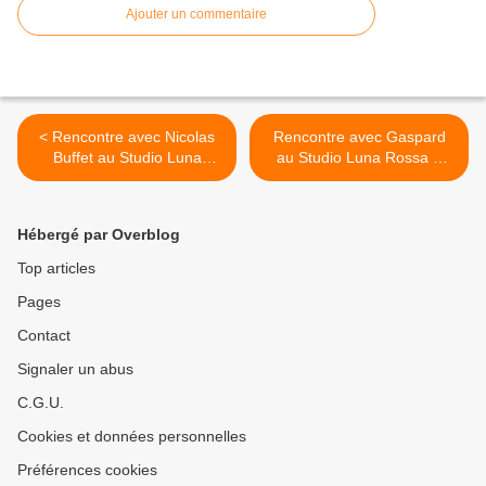
Ajouter un commentaire
< Rencontre avec Nicolas
Rencontre avec Gaspard
Buffet au Studio Luna
au Studio Luna Rossa à
Rossa afin d’en apprendre
l’occasion de la parution de
plus sur « Bamakonnexion
son premier titre ! >
» !
Hébergé par Overblog
Top articles
Pages
Contact
Signaler un abus
C.G.U.
Cookies et données personnelles
Préférences cookies