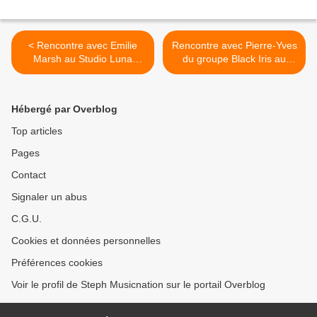
< Rencontre avec Emilie
Rencontre avec Pierre-Yves
Marsh au Studio Luna
du groupe Black Iris au
Rossa afin d’en apprendre
Studio Luna Rossa afin d’en
plus sur « Amour Bandit » !
apprendre plus sur « Le
Souffle » ! >
Hébergé par Overblog
Top articles
Pages
Contact
Signaler un abus
C.G.U.
Cookies et données personnelles
Préférences cookies
Voir le profil de Steph Musicnation sur le portail Overblog