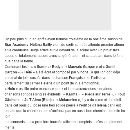
Un peu plus d’un an après avoir terminé troisième de la onzième saison de
Star Academy
,
Héléna Bailly
vient de sortir son très attendu premier album
et la chanteuse Belge arrive sur le devant de la scène avec un projet très
abouti et totalement raccord avec sa génération ; et cela autant dans le fond
que dans la forme.
Contenant les hits «
Summer Body
», «
Mauvais Garçon
» et «
Gentil
Garçon
», «
Hélé
» a été écrit et composé par
Vincha
; à qui l’on doit déjà
pas mal de jolis succès dans la chanson Française ; et l’artiste a
parfaitement su cerner
Helena
d’un point de vue émotionnel.
«
Hélé
» oscille entre morceaux doux et titres accrocheurs, certaines
chansons sont des singles évidents ; «
Karma
», «
Pieds sur Terre
», «
Tout
Gâcher
», «
Je T’Aime (Bien)
», «
Mélatonine
»; il y a du cœur et du soleil
dans cet opus qui pose une très solide pierre à l’édifice d’
Helena
car il est
certain que la chanteuse ne s’arrêtera pas en aussi bon chemin et qu’elle ira
loin.
Les concerts de sa première tournée affichent complets et c’est amplement
mérité.