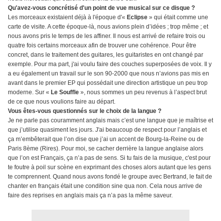
Qu'avez-vous concrétisé d'un point de vue musical sur ce disque ?
Les morceaux existaient déjà à l'époque d'«
Eclipse
» qui était comme une
carte de visite. A cette époque-là, nous avions plein d’idées ; trop même ; et
nous avons pris le temps de les affiner. Il nous est arrivé de refaire trois ou
quatre fois certains morceaux afin de trouver une cohérence. Pour être
concret, dans le traitement des guitares, les guitaristes en ont changé par
exemple. Pour ma part, j'ai voulu faire des couches superposées de voix. Il y
a eu également un travail sur le son 90-2000 que nous n’avions pas mis en
avant dans le premier EP qui possédait une direction artistique un peu trop
moderne. Sur «
Le Souffle
», nous sommes un peu revenus à l’aspect brut
de ce que nous voulions faire au départ.
Vous êtes-vous questionnés sur le choix de la langue ?
Je ne parle pas couramment anglais mais c’est une langue que je maîtrise et
que j’utilise quasiment les jours. J'ai beaucoup de respect pour l’anglais et
ça m’embêterait que l’on dise que j’ai un accent de Bourg-la-Reine ou de
Paris 8ème (Rires). Pour moi, se cacher derrière la langue anglaise alors
que l’on est Français, ça n’a pas de sens. Si tu fais de la musique, c'est pour
te foutre à poil sur scène en exprimant des choses alors autant que les gens
te comprennent. Quand nous avons fondé le groupe avec Bertrand, le fait de
chanter en français était une condition sine qua non. Cela nous arrive de
faire des reprises en anglais mais ça n’a pas la même saveur.