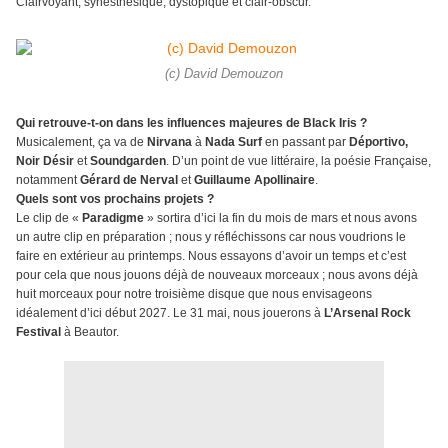
Clairvoyant, synesthésique, dystopique et clair-obscur.
(c) David Demouzon
Qui retrouve-t-on dans les influences majeures de Black Iris ?
Musicalement, ça va de
Nirvana
à
Nada Surf
en passant par
Déportivo,
Noir Désir
et
Soundgarden
. D’un point de vue littéraire, la poésie Française,
notamment
Gérard de Nerval
et
Guillaume Apollinaire
.
Quels sont vos prochains projets ?
Le clip de «
Paradigme
» sortira d’ici la fin du mois de mars et nous avons
un autre clip en préparation ; nous y réfléchissons car nous voudrions le
faire en extérieur au printemps. Nous essayons d’avoir un temps et c’est
pour cela que nous jouons déjà de nouveaux morceaux ; nous avons déjà
huit morceaux pour notre troisième disque que nous envisageons
idéalement d’ici début 2027. Le 31 mai, nous jouerons à
L’Arsenal Rock
Festival
à Beautor.