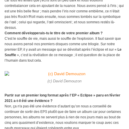
car tous les textes que j'écris sont un peu dark et nous voulions
contrebalancer cela en ajoutant de la nuance. Nous avons pensé à l'iris ; qui
est une très belle fleur ; mais pendre l’iris noir comme emblème, ce n’était
pas très Rock'n'Roll mais ensuite, nous sommes tombés sur la symbolique
de l’œil ; celui qui regarde, l’œil omniscient ; et nous sommes restés là-
dessus.
Comment développerais-tu le titre de votre premier album ?
C'est le souffle de vie, mais aussi le souffle de l'explosion. Il faut savoir que
nous avons pensé nos premiers disques comme une trilogie. Sur notre
premier EP, il y avait un message qui se dévoilait après l’éclipse et sur «
Le
Souffle
», c’est la révélation de ce message ; il est question de la place de
l’humain dans tout cela.
(c) David Demouzon
Partir sur un premier long format après l’ EP « Eclipse » paru en février
2021 a-t-il été une évidence ?
Non, ça n'a pas été une évidence d’autant qu’on nous a conseillé de
continuer de sortir des EPS plutôt que de faire un album car pour certaines
personnes, les albums ne servent plus à rien de nos jours mais au bout de
cinq ans quasiment d’existence, nous voulions marquer le coup avec ces
neufs morceaux qui étaient cohérents entre eux.