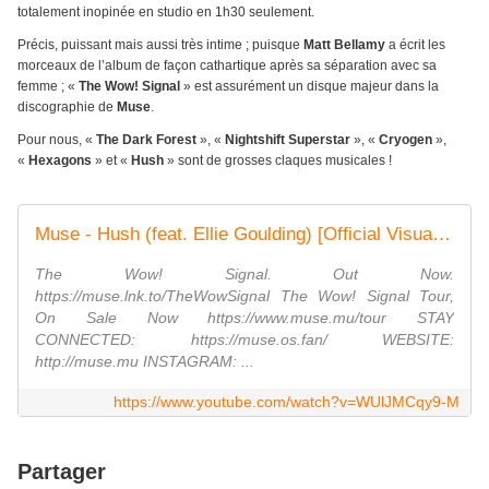
totalement inopinée en studio en 1h30 seulement.
Précis, puissant mais aussi très intime ; puisque
Matt Bellamy
a écrit les
morceaux de l’album de façon cathartique après sa séparation avec sa
femme ; «
The Wow! Signal
» est assurément un disque majeur dans la
discographie de
Muse
.
Pour nous, «
The Dark Forest
», «
Nightshift Superstar
», «
Cryogen
»,
«
Hexagons
» et «
Hush
» sont de grosses claques musicales !
Muse - Hush (feat. Ellie Goulding) [Official Visualiser]
The Wow! Signal. Out Now.
https://muse.lnk.to/TheWowSignal The Wow! Signal Tour,
On Sale Now https://www.muse.mu/tour STAY
CONNECTED: https://muse.os.fan/ WEBSITE:
http://muse.mu INSTAGRAM: ...
https://www.youtube.com/watch?v=WUlJMCqy9-M
Partager