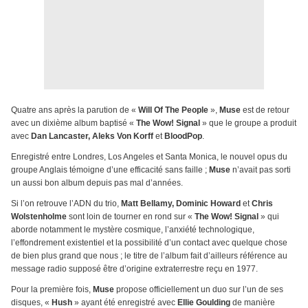
Quatre ans après la parution de «
Will Of The People
»,
Muse
est de retour
avec un dixième album baptisé «
The Wow! Signal
» que le groupe a produit
avec
Dan Lancaster, Aleks Von Korff
et
BloodPop
.
Enregistré entre Londres, Los Angeles et Santa Monica, le nouvel opus du
groupe Anglais témoigne d’une efficacité sans faille ;
Muse
n’avait pas sorti
un aussi bon album depuis pas mal d’années.
Si l’on retrouve l’ADN du trio,
Matt Bellamy, Dominic Howard
et
Chris
Wolstenholme
sont loin de tourner en rond sur «
The Wow! Signal
» qui
aborde notamment le mystère cosmique, l’anxiété technologique,
l’effondrement existentiel et la possibilité d’un contact avec quelque chose
de bien plus grand que nous ; le titre de l’album fait d’ailleurs référence au
message radio supposé être d’origine extraterrestre reçu en 1977.
Pour la première fois,
Muse
propose officiellement un duo sur l’un de ses
disques, «
Hush
» ayant été enregistré avec
Ellie Goulding
de manière