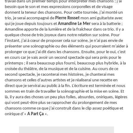
travail dans un premier temps pour interpréter mes chansons ; j’ai
besoin que le son et mes expressions corporelles et de visage
donnent la teneur des chansons. Pour cette tournée, j’ai monté un
trio, je serai accompagné de
Pierre Rosset
mon ami guitariste avec
qui je joue depuis toujours et
Amandine Le Mer
sera à la batterie ;
Amandine apporte de la lumière et de la fraîcheur dans ce trio. Il y a
quelque chose de très joyeux dans notre relation sur scène. Pour
l’instant, j’ai à cœur de proposer cela sur scène, je n’ai pas envie de
présenter une scénographie ou des éléments qui pourraient m’aider à
prolonger ce que j’ai dit dans les chansons. Ensuite, pour le oui, c’est
en cours car je vais avoir un second spectacle qui sera près pour le
printemps ; il sera beaucoup plus fourni, beaucoup plus hybride, à la
croisée du théâtre, de la musique et de la cuisine. Au cours de ce
second spectacle, je raconterai mes histoires, je chanterai mes
chansons et celles d’autres artistes et je réaliserai une recette en
direct que je servirai au public à la fin. L’écriture est terminée et nous
sommes en train de travailler la scénographie et la mise en scène. Et
là, il y aura des choses un peu plus folles, absurdes, oniriques, légères
qui vont peut-être plus se rapprocher du prolongement de mes
chansons comme ce que j’ai construit dans le clip assez poétique et
onirique d’«
A Part
Ça
».