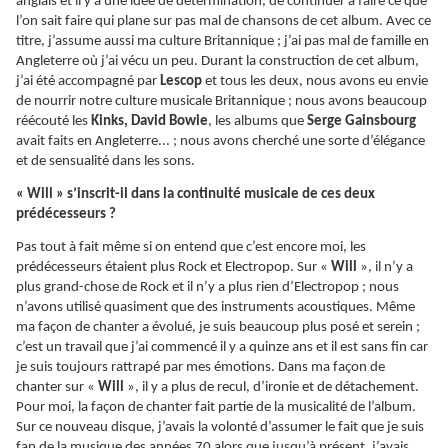
anglais et il y a une idée de détermination, de continuer à faire ce que
l’on sait faire qui plane sur pas mal de chansons de cet album. Avec ce
titre, j’assume aussi ma culture Britannique ; j’ai pas mal de famille en
Angleterre où j’ai vécu un peu. Durant la construction de cet album,
j’ai été accompagné par
Lescop
et tous les deux, nous avons eu envie
de nourrir notre culture musicale Britannique ; nous avons beaucoup
réécouté les
Kinks, David Bowie
, les albums que
Serge Gainsbourg
avait faits en Angleterre... ; nous avons cherché une sorte d’élégance
et de sensualité dans les sons.
« Will » s’inscrit-il dans la continuité musicale de ces deux
prédécesseurs ?
Pas tout à fait même si on entend que c’est encore moi, les
prédécesseurs étaient plus Rock et Electropop. Sur «
Will
», il n’y a
plus grand-chose de Rock et il n’y a plus rien d’Electropop ; nous
n’avons utilisé quasiment que des instruments acoustiques. Même
ma façon de chanter a évolué, je suis beaucoup plus posé et serein ;
c’est un travail que j’ai commencé il y a quinze ans et il est sans fin car
je suis toujours rattrapé par mes émotions. Dans ma façon de
chanter sur «
Will
», il y a plus de recul, d’ironie et de détachement.
Pour moi, la façon de chanter fait partie de la musicalité de l’album.
Sur ce nouveau disque, j’avais la volonté d’assumer le fait que je suis
fan de la musique des années 70 alors que jusqu’à présent, j’avais