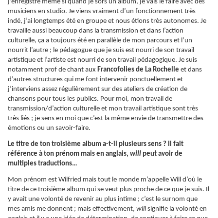
j’enregistre même si quand je sors un album, je vais le faire avec des
musiciens en studio. Je viens vraiment d’un fonctionnement très
indé, j’ai longtemps été en groupe et nous étions très autonomes. Je
travaille aussi beaucoup dans la transmission et dans l’action
culturelle, ça a toujours été en parallèle de mon parcours et l’un
nourrit l’autre ; le pédagogue que je suis est nourri de son travail
artistique et l’artiste est nourri de son travail pédagogique. Je suis
notamment prof de chant aux
Francofolies de La Rochelle
et dans
d’autres structures qui me font intervenir ponctuellement et
j’interviens assez régulièrement sur des ateliers de création de
chansons pour tous les publics. Pour moi, mon travail de
transmission/d’action culturelle et mon travail artistique sont très
très liés ; je sens en moi que c’est la même envie de transmettre des
émotions ou un savoir-faire.
Le titre de ton troisième album a-t-il plusieurs sens ? Il fait
référence à ton prénom mais en anglais,
will
peut avoir de
multiples traductions…
Mon prénom est Wilfried mais tout le monde m’appelle Will d’où le
titre de ce troisième album qui se veut plus proche de ce que je suis. Il
y avait une volonté de revenir au plus intime ; c’est le surnom que
mes amis me donnent ; mais effectivement,
will
signifie la volonté en