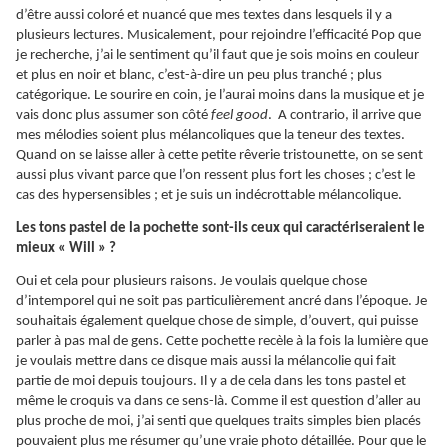
d’être aussi coloré et nuancé que mes textes dans lesquels il y a
plusieurs lectures. Musicalement, pour rejoindre l’efficacité Pop que
je recherche, j’ai le sentiment qu’il faut que je sois moins en couleur
et plus en noir et blanc, c’est-à-dire un peu plus tranché ; plus
catégorique. Le sourire en coin, je l’aurai moins dans la musique et je
vais donc plus assumer son côté
feel good
. A contrario, il arrive que
mes mélodies soient plus mélancoliques que la teneur des textes.
Quand on se laisse aller à cette petite rêverie tristounette, on se sent
aussi plus vivant parce que l’on ressent plus fort les choses ; c’est le
cas des hypersensibles ; et je suis un indécrottable mélancolique.
Les tons pastel de la pochette sont-ils ceux qui caractériseraient le
mieux « Will » ?
Oui et cela pour plusieurs raisons. Je voulais quelque chose
d’intemporel qui ne soit pas particulièrement ancré dans l’époque. Je
souhaitais également quelque chose de simple, d’ouvert, qui puisse
parler à pas mal de gens. Cette pochette recèle à la fois la lumière que
je voulais mettre dans ce disque mais aussi la mélancolie qui fait
partie de moi depuis toujours. Il y a de cela dans les tons pastel et
même le croquis va dans ce sens-là. Comme il est question d’aller au
plus proche de moi, j’ai senti que quelques traits simples bien placés
pouvaient plus me résumer qu’une vraie photo détaillée. Pour que le