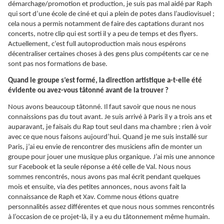
démarchage/promotion et production, je suis pas mal aidé par Raph
qui sort d’une école de ciné et qui a plein de potes dans l’audiovisuel ;
cela nous a permis notamment de faire des captations durant nos
concerts, notre clip qui est sorti il y a peu de temps et des flyers.
Actuellement, c’est full autoproduction mais nous espérons
décentraliser certaines choses à des gens plus compétents car ce ne
sont pas nos formations de base.
Quand le groupe s’est formé, la direction artistique a-t-elle été
évidente ou avez-vous tâtonné avant de la trouver ?
Nous avons beaucoup tâtonné. Il faut savoir que nous ne nous
connaissions pas du tout avant. Je suis arrivé à Paris il y a trois ans et
auparavant, je faisais du Rap tout seul dans ma chambre ; rien à voir
avec ce que nous faisons aujourd’hui. Quand je me suis installé sur
Paris, j’ai eu envie de rencontrer des musiciens afin de monter un
groupe pour jouer une musique plus organique. J’ai mis une annonce
sur Facebook et la seule réponse a été celle de Val. Nous nous
sommes rencontrés, nous avons pas mal écrit pendant quelques
mois et ensuite, via des petites annonces, nous avons fait la
connaissance de Raph et Xav. Comme nous étions quatre
personnalités assez différentes et que nous nous sommes rencontrés
à l’occasion de ce projet-là, il y a eu du tâtonnement même humain.