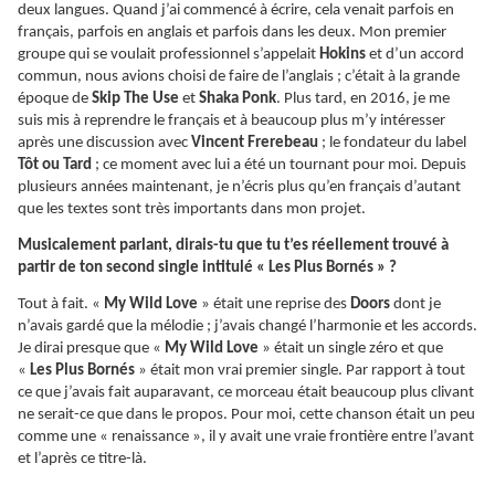
deux langues. Quand j’ai commencé à écrire, cela venait parfois en
français, parfois en anglais et parfois dans les deux. Mon premier
groupe qui se voulait professionnel s’appelait
Hokins
et d’un accord
commun, nous avions choisi de faire de l’anglais ; c’était à la grande
époque de
Skip The Use
et
Shaka Ponk
. Plus tard, en 2016, je me
suis mis à reprendre le français et à beaucoup plus m’y intéresser
après une discussion avec
Vincent Frerebeau
; le fondateur du label
Tôt ou Tard
; ce moment avec lui a été un tournant pour moi. Depuis
plusieurs années maintenant, je n’écris plus qu’en français d’autant
que les textes sont très importants dans mon projet.
Musicalement parlant, dirais-tu que tu t’es réellement trouvé à
partir de ton second single intitulé « Les Plus Bornés » ?
Tout à fait. «
My Wild Love
» était une reprise des
Doors
dont je
n’avais gardé que la mélodie ; j’avais changé l’harmonie et les accords.
Je dirai presque que «
My Wild Love
» était un single zéro et que
«
Les Plus Bornés
» était mon vrai premier single. Par rapport à tout
ce que j’avais fait auparavant, ce morceau était beaucoup plus clivant
ne serait-ce que dans le propos. Pour moi, cette chanson était un peu
comme une « renaissance », il y avait une vraie frontière entre l’avant
et l’après ce titre-là.