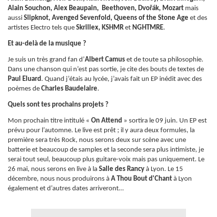
Alain Souchon, Alex Beaupain, Beethoven, Dvořák, Mozart
mais
aussi
Slipknot, Avenged Sevenfold, Queens of the Stone Age
et des
artistes Electro tels que
Skrillex, KSHMR
et
NGHTMRE
.
Et au-delà de la musique ?
Je suis un très grand fan d’
Albert Camus
et de toute sa philosophie.
Dans une chanson qui n’est pas sortie, je cite des bouts de textes de
Paul Eluard
. Quand j’étais au lycée, j’avais fait un EP inédit avec des
poèmes de
Charles Baudelaire
.
Quels sont tes prochains projets ?
Mon prochain titre intitulé «
On Attend
» sortira le 09 juin. Un EP est
prévu pour l’automne. Le live est prêt ; il y aura deux formules, la
première sera très Rock, nous serons deux sur scène avec une
batterie et beaucoup de samples et la seconde sera plus intimiste, je
serai tout seul, beaucoup plus guitare-voix mais pas uniquement. Le
26 mai, nous serons en live à la
Salle des Rancy
à Lyon. Le 15
décembre, nous nous produirons à
A Thou Bout d'Chant
à Lyon
également et d’autres dates arriveront…