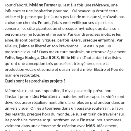
Tout d’abord,
Mylène Farmer
qui est à la fois une référence, une
influence et une inspiration pour moi. J’ai beaucoup écouté cette
artiste et je pense que je n’aurais pas fait de musique si je n’avais pas
croisé son chemin. Enfant, j’étais émerveillé par ses clips et ses
concerts ; ce côté gigantesque et presque mythologique dans son
personnage me touche et me parle. J’ai grandi avec ses mots, je les
aime, ils sont parfois lyriques, parfois légers, presque enfantins. Par
ailleurs, j’aime sa liberté et son irrévérence. Elle est un peu un
monstre elle aussi ! Dans ma culture musicale, on retrouve également
Yelle, Sega Bodega, Charli XCX, Billie Eilish
…Tout autant d’artistes
qui ont une conception très poussée et très généreuse de la
production vocale et sonore et qui arrivent à mêler Electro et Pop de
manière redoutable.
Quels sont tes prochains projets ?
Même si ce n’est pas impossible, il n’y a pas de clip prévu pour
l’instant pour «
Des Monstres
» mais des petites capsules vidéo sont
dévoilées assez régulièrement afin d’aller plus en profondeur dans un
univers visuel. On les a tournées dans un passage souterrain, à l'abri
des regards, presque hors du monde. Je suis en train de travailler sur
les prochains morceaux qui sortiront. Pour l’instant, nous sommes
vraiment dans une démarche de création avec
MAB
. Idéalement,