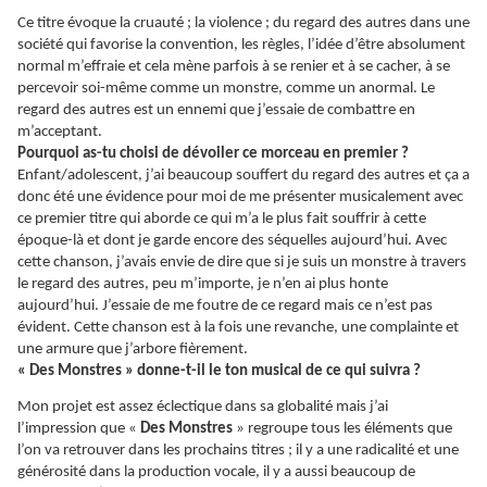
Ce titre évoque la cruauté ; la violence ; du regard des autres dans une
société qui favorise la convention, les règles, l’idée d’être absolument
normal m’effraie et cela mène parfois à se renier et à se cacher, à se
percevoir soi-même comme un monstre, comme un anormal. Le
regard des autres est un ennemi que j’essaie de combattre en
m’acceptant.
Pourquoi as-tu choisi de dévoiler ce morceau en premier ?
Enfant/adolescent, j’ai beaucoup souffert du regard des autres et ça a
donc été une évidence pour moi de me présenter musicalement avec
ce premier titre qui aborde ce qui m’a le plus fait souffrir à cette
époque-là et dont je garde encore des séquelles aujourd’hui. Avec
cette chanson, j’avais envie de dire que si je suis un monstre à travers
le regard des autres, peu m’importe, je n’en ai plus honte
aujourd’hui. J’essaie de me foutre de ce regard mais ce n’est pas
évident. Cette chanson est à la fois une revanche, une complainte et
une armure que j’arbore fièrement.
« Des Monstres » donne-t-il le ton musical de ce qui suivra ?
Mon projet est assez éclectique dans sa globalité mais j’ai
l’impression que «
Des Monstres
» regroupe tous les éléments que
l’on va retrouver dans les prochains titres ; il y a une radicalité et une
générosité dans la production vocale, il y a aussi beaucoup de