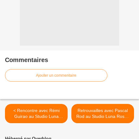
Commentaires
Ajouter un commentaire
< Rencontre avec Rémi
Retrouvailles avec Pascal
Guirao au Studio Luna
Rod au Studio Luna Rossa
Rossa afin d’en apprendre
à l’occasion de la sortie de
plus sur son projet solo !
son nouveau titre intitulé «
Eldorado » ! >
Hébergé par Overblog