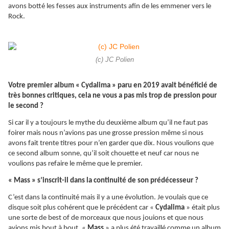
avons botté les fesses aux instruments afin de les emmener vers le
Rock.
(c) JC Polien
Votre premier album « Cydalima » paru en 2019 avait bénéficié de
très bonnes critiques, cela ne vous a pas mis trop de pression pour
le second ?
Si car il y a toujours le mythe du deuxième album qu’il ne faut pas
foirer mais nous n’avions pas une grosse pression même si nous
avons fait trente titres pour n’en garder que dix. Nous voulions que
ce second album sonne, qu’il soit chouette et neuf car nous ne
voulions pas refaire le même que le premier.
« Mass » s’inscrit-il dans la continuité de son prédécesseur ?
C’est dans la continuité mais il y a une évolution. Je voulais que ce
disque soit plus cohérent que le précédent car «
Cydalima
» était plus
une sorte de best of de morceaux que nous jouions et que nous
avions mis bout à bout. «
Mass
» a plus été travaillé comme un album