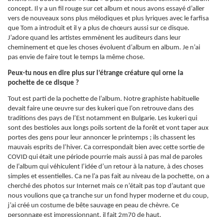
concept. Il y a un fil rouge sur cet album et nous avons essayé d’aller
vers de nouveaux sons plus mélodiques et plus lyriques avec le farfisa
que Tom a introduit et il y a plus de chœurs aussi sur ce disque.
J’adore quand les artistes emmènent les auditeurs dans leur
cheminement et que les choses évoluent d’album en album. Je n’ai
pas envie de faire tout le temps la même chose.
Peux-tu nous en dire plus sur l’étrange créature qui orne la
pochette de ce disque ?
Tout est parti de la pochette de l’album. Notre graphiste habituelle
devait faire une œuvre sur des kukeri que l’on retrouve dans des
traditions des pays de l’Est notamment en Bulgarie. Les kukeri qui
sont des bestioles aux longs poils sortent de la forêt et vont taper aux
portes des gens pour leur annoncer le printemps ; ils chassent les
mauvais esprits de l’hiver. Ca correspondait bien avec cette sortie de
COVID qui était une période pourrie mais aussi à pas mal de paroles
de l’album qui véhiculent l’idée d’un retour à la nature, à des choses
simples et essentielles. Ca ne l’a pas fait au niveau de la pochette, on a
cherché des photos sur Internet mais ce n’était pas top d’autant que
nous voulions que ça tranche sur un fond hyper moderne et du coup,
j’ai créé un costume de bête sauvage en peau de chèvre. Ce
personnage est impressionnant, il fait 2m70 de haut.