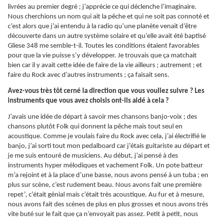
livrées au premier degré ; j’apprécie ce qui déclenche l’imaginaire.
Nous cherchions un nom qui ait la pêche et qui ne soit pas connoté et
c’est alors que j’ai entendu à la radio qu’une planète venait d’être
découverte dans un autre système solaire et qu’elle avait été baptisé
Gliese 348 me semble-t-il. Toutes les conditions étaient favorables
pour que la vie puisse s’y développer. Je trouvais que ça matchait
bien car il y avait cette idée de faire de la vie ailleurs ; autrement ; et
faire du Rock avec d’autres instruments ; ça faisait sens.
Avez-vous très tôt cerné la direction que vous vouliez suivre ? Les
instruments que vous avez choisis ont-ils aidé à cela ?
J’avais une idée de départ à savoir mes chansons banjo-voix ; des
chansons plutôt Folk qui donnent la pêche mais tout seul en
acoustique. Comme je voulais faire du Rock avec cela, j’ai électrifié le
banjo, j’ai sorti tout mon pedalboard car j’étais guitariste au départ et
je me suis entouré de musiciens. Au début, j’ai pensé à des
instruments hyper mélodiques et vachement Folk. Un pote batteur
m’a rejoint et à la place d’une basse, nous avons pensé à un tuba ; en
plus sur scène, c’est rudement beau. Nous avons fait une première
repet’, c’était génial mais c’était très acoustique. Au fur et à mesure,
nous avons fait des scènes de plus en plus grosses et nous avons très
vite buté sur le fait que ça n’envoyait pas assez. Petit à petit, nous