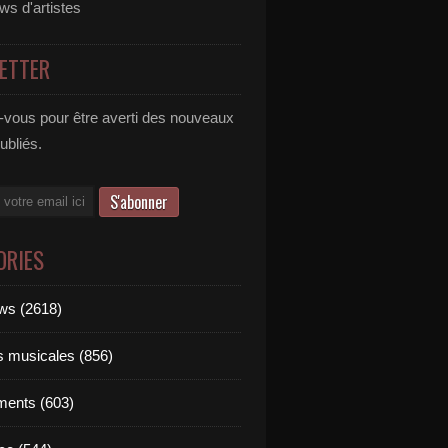
ews d'artistes
ETTER
vous pour être averti des nouveaux
publiés.
ORIES
ews (2618)
ts musicales (856)
ments (603)