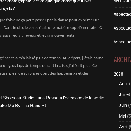
#Hit Dan
 très chorégraphié, est-ce quelque chose que tu vas
projets ?
#spectac
haque fois que ça peut passer par la danse pour exprimer un
#spectac
. Dans le clip, le corps était une matière supplémentaire. On
s aussi leurs cheveux et leurs mouvements.
#spectac
ARCHI
 car cela m’a laissé plus de temps. Au départ, j’étais partie
un gros laps de temps durant la crise, j’ai écrit plus. Ce
2026
ussi plein de surprises dont des happenings et des
Août
(
Juillet
Juin
(
Mai
(5
Avril
(