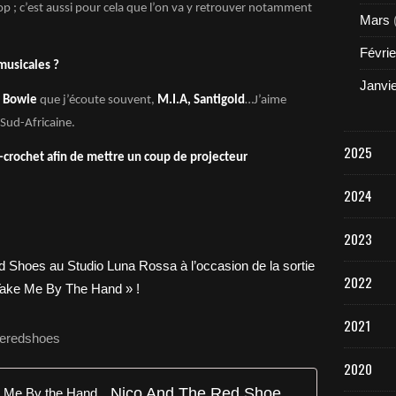
 Pop ; c’est aussi pour cela que l’on va y retrouver notamment
Mars
Févrie
musicales ?
Janvi
 Bowie
que j’écoute souvent,
M.I.A, Santigold
…J’aime
Sud-Africaine.
2025
é-crochet afin de mettre un coup de projecteur
2024
2023
2022
2021
heredshoes
2020
Nico And The Red Shoes - Take Me By the Hand