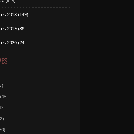
ce (544)
les 2018 (149)
les 2019 (86)
les 2020 (24)
VES
7)
(48)
43)
3)
50)