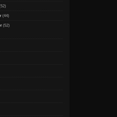
(52)
r
(44)
er
(52)