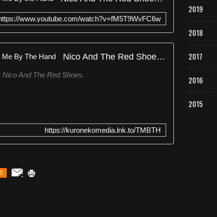
2019
https://www.youtube.com/watch?v=fM5T9WvFC6w
2018
2017
Nico And The Red Shoes - Take Me By The Hand
y Nico And The Red Shoes.
2016
2015
https://kuronekomedia.lnk.to/TMBTH
0