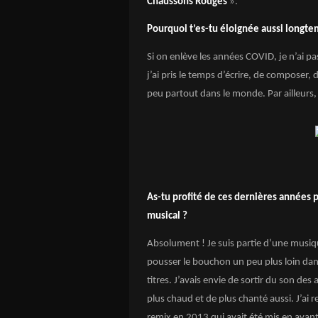
Chaussons Rouges
».
Pourquoi t’es-tu éloignée aussi longte
Si on enlève les années COVID, je n’ai pa
j’ai pris le temps d’écrire, de composer,
peu partout dans le monde. Par ailleurs, j
As-tu profité de ces dernières années 
musical ?
Absolument ! Je suis partie d’une musiq
pousser le bouchon un peu plus loin dans
titres. J’avais envie de sortir du son de
plus chaud et de plus chanté aussi. J’ai 
remix en 2013 qui avait été mis en avan