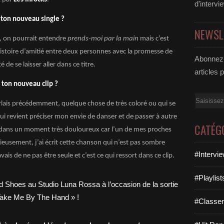
d'intervi
 ton nouveau single ?
NEWSL
, on pourrait entendre
prends-moi par la main
mais c’est
histoire d’amitié entre deux personnes avec la promesse de
Abonnez-
 de se laisser aller dans ce titre.
articles 
 ton nouveau clip ?
Email
parlais précédemment, quelque chose de très coloré ou qui se
t qui revient préciser mon envie de danser et de passer à autre
CATÉG
itre dans un moment très douloureux car l’un de mes proches
urieusement, j’ai écrit cette chanson qui n’est pas sombre
#Intervi
avais de ne pas être seule et c’est ce qui ressort dans ce clip.
#Playlis
#Classe