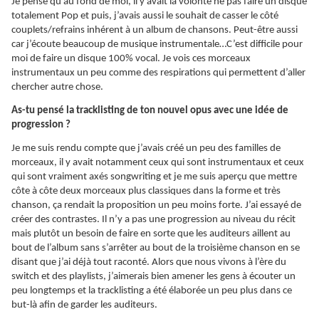
Je pense qu’au fond de moi, il y avait la volonté ne pas faire un disque
totalement Pop et puis, j’avais aussi le souhait de casser le côté
couplets/refrains inhérent à un album de chansons. Peut-être aussi
car j’écoute beaucoup de musique instrumentale…C’est difficile pour
moi de faire un disque 100% vocal. Je vois ces morceaux
instrumentaux un peu comme des respirations qui permettent d’aller
chercher autre chose.
As-tu pensé la tracklisting de ton nouvel opus avec une idée de
progression ?
Je me suis rendu compte que j’avais créé un peu des familles de
morceaux, il y avait notamment ceux qui sont instrumentaux et ceux
qui sont vraiment axés songwriting et je me suis aperçu que mettre
côte à côte deux morceaux plus classiques dans la forme et très
chanson, ça rendait la proposition un peu moins forte. J’ai essayé de
créer des contrastes. Il n’y a pas une progression au niveau du récit
mais plutôt un besoin de faire en sorte que les auditeurs aillent au
bout de l’album sans s’arrêter au bout de la troisième chanson en se
disant que j’ai déjà tout raconté. Alors que nous vivons à l’ère du
switch et des playlists, j’aimerais bien amener les gens à écouter un
peu longtemps et la tracklisting a été élaborée un peu plus dans ce
but-là afin de garder les auditeurs.