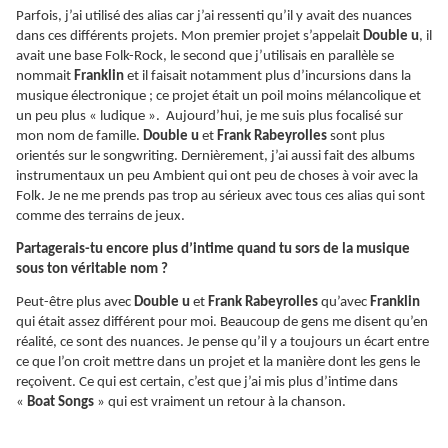
Parfois, j’ai utilisé des alias car j’ai ressenti qu’il y avait des nuances
dans ces différents projets. Mon premier projet s’appelait
Double u
, il
avait une base Folk-Rock, le second que j’utilisais en parallèle se
nommait
Franklin
et il faisait notamment plus d’incursions dans la
musique électronique ; ce projet était un poil moins mélancolique et
un peu plus « ludique ». Aujourd’hui, je me suis plus focalisé sur
mon nom de famille.
Double u
et
Frank Rabeyrolles
sont plus
orientés sur le songwriting. Dernièrement, j’ai aussi fait des albums
instrumentaux un peu Ambient qui ont peu de choses à voir avec la
Folk. Je ne me prends pas trop au sérieux avec tous ces alias qui sont
comme des terrains de jeux.
Partagerais-tu encore plus d’intime quand tu sors de la musique
sous ton véritable nom ?
Peut-être plus avec
Double u
et
Frank Rabeyrolles
qu’avec
Franklin
qui était assez différent pour moi. Beaucoup de gens me disent qu’en
réalité, ce sont des nuances. Je pense qu’il y a toujours un écart entre
ce que l’on croit mettre dans un projet et la manière dont les gens le
reçoivent. Ce qui est certain, c’est que j’ai mis plus d’intime dans
«
Boat Songs
» qui est vraiment un retour à la chanson.