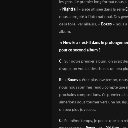
les gens. Ce premier long format nous a p
«
Nightfall
» a été utilisée dans la série
E
nous a projeté à l’international. Des gen
de la folie. Par ailleurs, «
Boxes
» nous a 
album.
« New Era » est-il dans le prolongemen
pour ce second album ?
C
: Sur notre premier album, on avait d
disque, on voulait des choses un peu plu
R
: «
Boxes
» était plus low tempo, nous
nous nous sommes rendu compte que no
prochains compositions. Ce premier alb
aimerions nous tourner vers une musique
un peu plus joyeuses.
C
: En même temps, je pense que l’on re