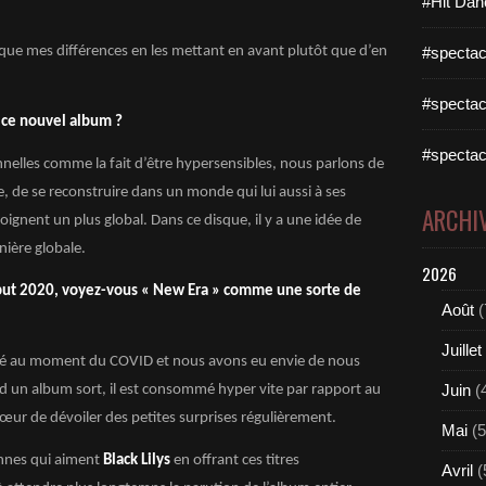
#Hit Dan
nsi que mes différences en les mettant en avant plutôt que d’en
#spectac
#spectac
 ce nouvel album ?
#spectac
nelles comme la fait d’être hypersensibles, nous parlons de
, de se reconstruire dans un monde qui lui aussi à ses
ARCHI
ignent un plus global. Dans ce disque, il y a une idée de
ière globale.
2026
début 2020, voyez-vous « New Era » comme une sorte de
Août
(
Juillet
rrêté au moment du COVID et nous avons eu envie de nous
Juin
(
 un album sort, il est consommé hyper vite par rapport au
cœur de dévoiler des petites surprises régulièrement.
Mai
(5
onnes qui aiment
Black Lilys
en offrant ces titres
Avril
(