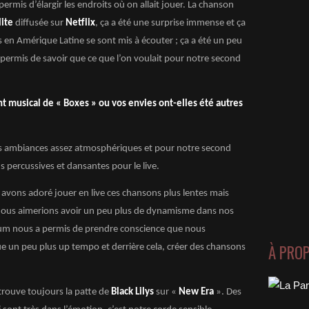
ermis d’élargir les endroits où on allait jouer. La chanson
lite
diffusée sur
Netflix
, ça a été une surprise immense et ça
s en Amérique Latine se sont mis à écouter ; ça a été un peu
permis de savoir que ce que l’on voulait pour notre second
t musical de « Boxes » ou vos envies ont-elles été autres
es ambiances assez atmosphériques et pour notre second
s percussives et dansantes pour le live.
 avons adoré jouer en live ces chansons plus lentes mais
us aimerions avoir un peu plus de dynamisme dans nos
um nous a permis de prendre conscience que nous
À PRO
 un peu plus up tempo et derrière cela, créer des chansons
trouve toujours la patte de
Black Lilys
sur «
New Era
». Des