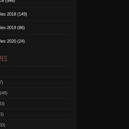
ce (544)
les 2018 (149)
les 2019 (86)
les 2020 (24)
VES
7)
(48)
43)
3)
50)