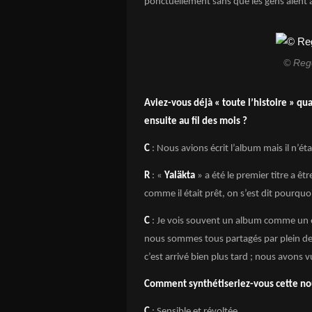
ponctuellement sans que les gens aient à
© Reg
Aviez-vous déjà « toute l’histoire » qua
ensuite au fil des mois ?
C
: Nous avions écrit l’album mais il n’étai
R
: «
Yaläkta
» a été le premier titre a ê
comme il était prêt, on s’est dit pourquo
C
: Je vois souvent un album comme un ê
nous sommes tous partagés par plein de 
c’est arrivé bien plus tard ; nous avons vu
Comment synthétiseriez-vous cette nouv
C
: Sensible et révoltée.