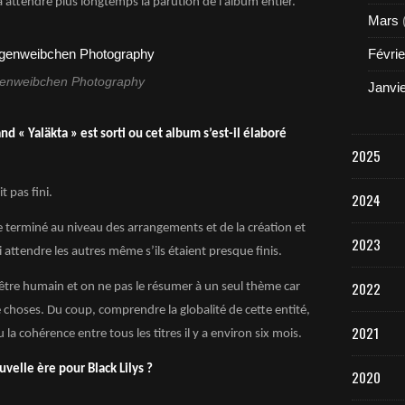
 attendre plus longtemps la parution de l’album entier.
Mars
Févrie
enweibchen Photography
Janvi
nd « Yaläkta » est sorti ou cet album s’est-il élaboré
2025
t pas fini.
2024
tre terminé au niveau des arrangements et de la création et
2023
i attendre les autres même s’ils étaient presque finis.
2022
tre humain et on ne pas le résumer à un seul thème car
choses. Du coup, comprendre la globalité de cette entité,
2021
 la cohérence entre tous les titres il y a environ six mois.
elle ère pour Black Lilys ?
2020