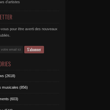
ews d'artistes
ETTER
vous pour être averti des nouveaux
publiés.
ORIES
ews (2618)
ts musicales (856)
ments (603)