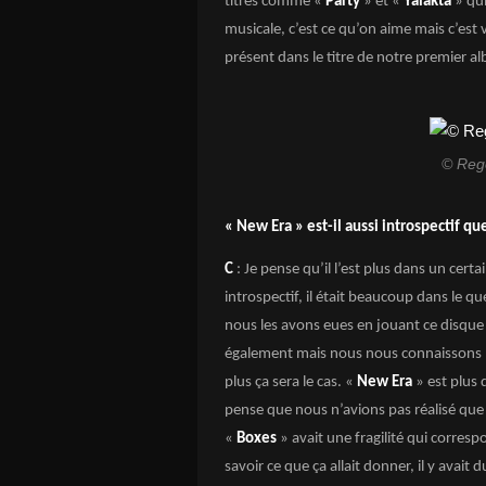
titres comme «
Party
» et «
Yaläkta
» qui
musicale, c’est ce qu’on aime mais c’est v
présent dans le titre de notre premier a
© Reg
« New Era » est-il aussi introspectif q
C
: Je pense qu’il l’est plus dans un cert
introspectif, il était beaucoup dans le 
nous les avons eues en jouant ce disque e
également mais nous nous connaissons mi
plus ça sera le cas. «
New Era
» est plus d
pense que nous n’avions pas réalisé que
«
Boxes
» avait une fragilité qui corresp
savoir ce que ça allait donner, il y ava