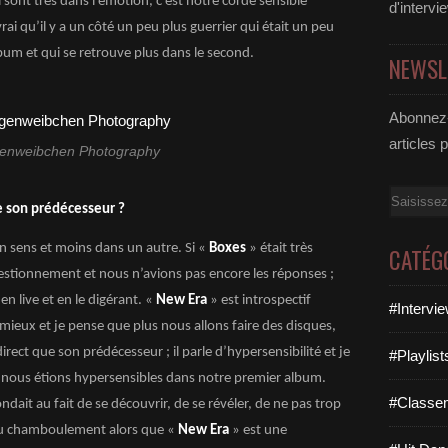
 sont très dans l’émotion, c’est notre corde sensible
d'intervi
rai qu’il y a un côté un peu plus guerrier qui était un peu
lbum et qui se retrouve plus dans le second.
NEWSL
Abonnez-
articles 
enweibchen Photography
Email
ue son prédécesseur ?
ain sens et moins dans un autre. Si «
Boxes
» était très
CATÉG
questionnement et nous n’avions pas encore les réponses ;
n live et en le digérant. «
New Era
» est introspectif
#Intervi
eux et je pense que plus nous allons faire des disques,
irect que son prédécesseur ; il parle d’hypersensibilité et je
#Playlis
 nous étions hypersensibles dans notre premier album.
#Classe
ondait au fait de se découvrir, de se révéler, de ne pas trop
it du chamboulement alors que «
New Era
» est une