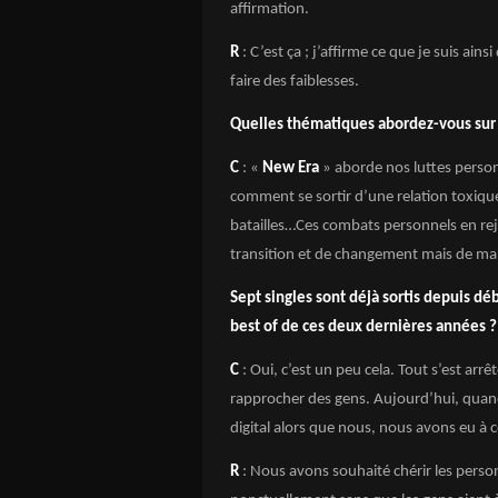
affirmation.
R
: C’est ça ; j’affirme ce que je suis ai
faire des faiblesses.
Quelles thématiques abordez-vous sur
C
: «
New Era
» aborde nos luttes person
comment se sortir d’une relation toxique
batailles…Ces combats personnels en rejo
transition et de changement mais de man
Sept singles sont déjà sortis depuis 
best of de ces deux dernières années ?
C
: Oui, c’est un peu cela. Tout s’est a
rapprocher des gens. Aujourd’hui, quand
digital alors que nous, nous avons eu à 
R
: Nous avons souhaité chérir les pers