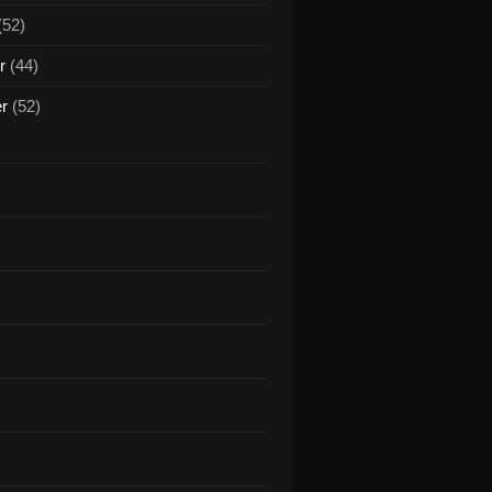
(52)
r
(44)
er
(52)