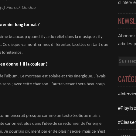
d'intervi
(c) Pierrick Guidou
NEWSL
premier long format ?
Abonnez-
aime beaucoup quand il y a du relief dans la musique ; il y
articles 
 Ce disque va montrer mes différentes facettes en tant que
is longtemps.
Email
en donne-t-il la couleur ?
CATÉG
e l’album. Ce morceau est solaire et très énergique. J’avais
es sens ; avec cette chanson. L’autre versant sera beaucoup
#Intervi
#Playlis
 ça commencerait presque comme un texte érotique mais «
#Classe
te car on est plus dans l’idée de se redonner de l’énergie
ui. Je pourrais
crûment
parler de plaisir sexuel mais ce n’est