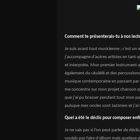
Comment te présenterais-tu à nos lect
Je suis avant tout musicienne ; c’est un 
j’accompagne d’autres artistes en tant q
et interprète. Mon premier instrument a ét
également du ukulélé et des percussions.
musique contemporaine en passant par la
me concentre sur mon projet chanson qui
que j’ai pu brasser pendant tout mon par
puisque mes oncles sont Jazzmen et j’ai 
Quel a été le déclic pour composer enf
Je ne sais pas si l’on peut parler de décl
voulais pas faire d’album mais quelque par