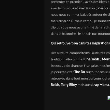
présenter en premier. J’avais des idées d
avec la musique et avec la voix ; Pierrick
nous nous sommes baladés autour de che
mais aussi de l’urbain et moi, je souhait
clip puisque nous avons filmé dans la c
dans la baignoire ; je ne sais pas pourquoi
Qui retrouve-t-on dans tes inspirations
Des auteurs-compositeurs ; auteures-com
traditionnelle comme
Tune-Yards
;
Merr
beaucoup de chanson Française, mes ins
je pourrais citer
The Do
surtout dans leur 
retrouvée dans tout mon parcours qui es
Reich, Terry Riley
mais aussi Z
ap Mama
.