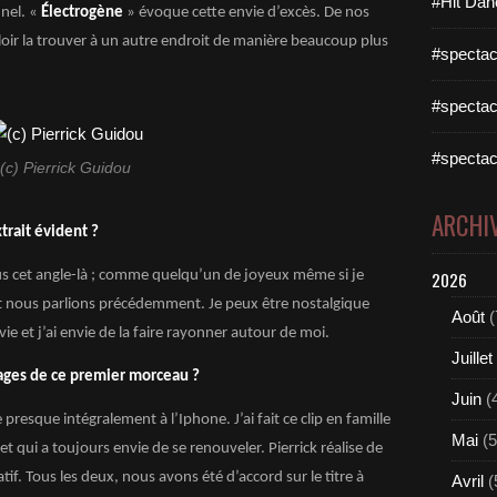
#Hit Dan
nnel. «
Électrogène
» évoque cette envie d’excès. De nos
alloir la trouver à un autre endroit de manière beaucoup plus
#spectac
#spectac
#spectac
(c) Pierrick Guidou
ARCHI
trait évident ?
ous cet angle-là ; comme quelqu’un de joyeux même si je
2026
nt nous parlions précédemment. Je peux être nostalgique
Août
(
vie et j’ai envie de la faire rayonner autour de moi.
Juillet
ages de ce premier morceau ?
Juin
(
presque intégralement à l’Iphone. J’ai fait ce clip en famille
Mai
(5
t qui a toujours envie de se renouveler. Pierrick réalise de
éatif. Tous les deux, nous avons été d’accord sur le titre à
Avril
(