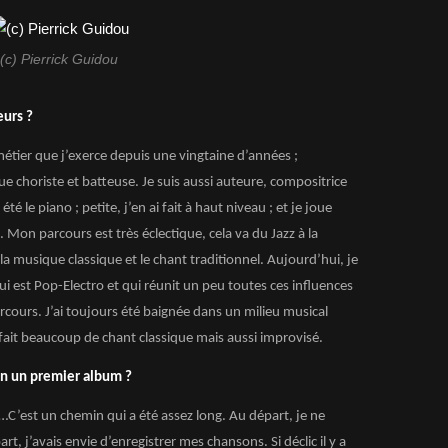
(c) Pierrick Guidou
eurs ?
métier que j’exerce depuis une vingtaine d’années ;
ue choriste et batteuse. Je suis aussi auteure, compositrice
é le piano ; petite, j’en ai fait à haut niveau ; et je joue
 Mon parcours est très éclectique, cela va du Jazz à la
 musique classique et le chant traditionnel. Aujourd’hui, je
 est Pop-Electro et qui réunit un peu toutes ces influences
cours. J’ai toujours été baignée dans un milieu musical
fait beaucoup de chant classique mais aussi improvisé.
in un premier album ?
ic…C’est un chemin qui a été assez long. Au départ, je ne
t, j’avais envie d’enregistrer mes chansons. Si déclic il y a