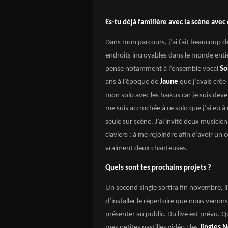
Es-tu déjà familière avec la scène avec
Dans mon parcours, j’ai fait beaucoup de
endroits incroyables dans le monde enti
pense notamment à l’ensemble vocal
So
ans à l’époque de
Jaune
que j’avais cré
mon solo avec les haïkus car je suis dev
me suis accrochée à ce solo que j’ai eu à
seule sur scène. J’ai invité deux musicie
claviers ; à me rejoindre afin d’avoir u
vraiment deux chanteuses.
Quels sont tes prochains projets ?
Un second single sortira fin novembre, i
d’installer le répertoire que nous veno
présenter au public. Du live est prévu. Q
mes petites pastilles vidéo ; les
Jingles N