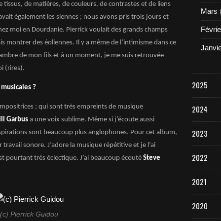
e tissus, de matières, de couleurs, de contrastes et de liens
Mars
 avait également les siennes ; nous avons pris trois jours et
Févrie
z moi en Dourdanie. Pierrick voulait des grands champs
ais montrer des éoliennes. Il y a même de l’intimisme dans ce
Janvi
hambre de mon fils et à un moment, je me suis retrouvée
 (rires).
2025
 musicales ?
positrices ; qui sont très empreints de musique
2024
ill Garbus
a une voix sublime. Même si j’écoute aussi
2023
pirations sont beaucoup plus anglophones. Pour cet album,
travail sonore. J’adore la musique répétitive et je l’ai
2022
t pourtant très éclectique. J’ai beaucoup écouté
Steve
2021
2020
(c) Pierrick Guidou