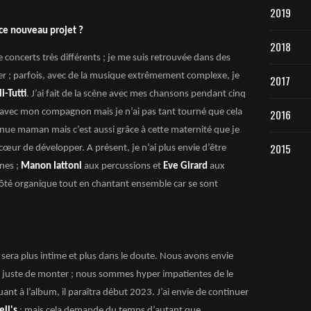
2019
 ce nouveau projet ?
2018
 concerts très différents ; je me suis retrouvée dans des
er ; parfois, avec de la musique extrêmement complexe, je
2017
li-Tutti
. J’ai fait de la scène avec mes chansons pendant cinq
e avec mon compagnon mais je n’ai pas tant tourné que cela
2016
enue maman mais c’est aussi grâce à cette maternité que je
2015
 cœur de développer. A présent, je n’ai plus envie d’être
nnes ;
Manon Iattoni
aux percussions et
Eve Girard
aux
n côté organique tout en chantant ensemble car se sont
l sera plus intime et plus dans le doute. Nous avons envie
ns juste de monter ; nous sommes hyper impatientes de le
uant à l’album, il paraîtra début 2023. J’ai envie de continuer
ell's
; mais cela demande du temps d’autant que