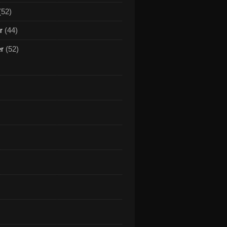
(52)
r
(44)
er
(52)