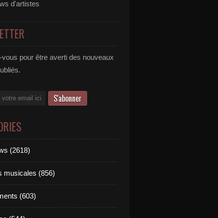
ews d'artistes
ETTER
vous pour être averti des nouveaux
publiés.
ORIES
ews (2618)
ts musicales (856)
ments (603)