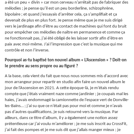
a été un peu « divin » car mon cerveau n’arrêtait pas de fabriquer des
mélodies ; je pense qu’il est un peu borderline, schizophrène,
bipolaire ; et quand j’essayais d’arrêter cela, ça s’amplifiait et ça
devenait de plus en plus fort. Je pense même que je me suis dirigé
vers le jardinage afin d’être au contact de machines qui font du bruit
pour empêcher ces mélodies de naître en permanence et comme ça
ne fonctionnait pas, j’ai été obligé de les laisser sortir afin d’être en
paix avec moi-même. J’ai l’impression que c’est la musique qui me
contrôle et non l’inverse.
Pourquoi as-tu baptisé ton nouvel album « L’Ascension » ? Doit-on
le prendre au sens propre ou au figuré ?
A la base, cela vient du fait que nous nous sommes mis d’accord avec
mon arrangeur pour repartir en studio afin faire un nouvel album le
jour de l’Ascension en 2021. A cette époque-là, je m’étais rendu
compte que j’étais vraiment naze comme jardinier ; je coupais mal les
haies, j’avais endommagé la camionnette de l’espace vert de Donville-
les-Bains… ; j’ai su que ce n’était pas pour moi et comme je n’avais
pas d’autres qualifications, je suis retourné vers la musique. Par
ailleurs, dans ce titre d’album, il y a également une notion assez
prétentieuse car j’ai voulu m’améliorer ; je me suis inscrit au CrossFit,
j’ai fait des pompes et je me suis dit que j’allais manger mieux ; je