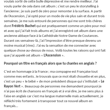
voulais sortir de cette bulle dépressive et me rendre meilleur. J’ai
voulu parler de cela dans cet album ; c’est un peu le storytelling à
l’ancienne ; je suis parti de zéro pour remonter à la surface. A partir
de l’Ascension, j’ai opté pour un mode de vie plus sain et durant trois
semaines, je me suis entouré de personnes qui me sont très chères
dont
Frédéric Buchet
qui est pratiquement comme un père pour moi
et avec qui j’ai fait trois albums et j’ai enregistré cet album dans une
ancienne abbaye face à la Cathédrale Notre-Dame de Coutances.
Durant ces semaines-là, j’ai l’impression d’être presque devenu un
moine musical (rires). J’ai eu la sensation de me connecter avec
quelque chose au-dessus de nous. Voilà toutes les raisons qui ont fait
que j’ai appelé cet album «
L’Ascension
».
Pourquoi un titre en français alors que tu chantes en anglais ?
C’est en hommage à la France ; ma compagne est Française tout
comme mes enfants. Je trouvais que ce mot était chouette et en plus,
c’est un peu « le bébé » de mon précédent disque qui s’intitulait «
Le
Rayon Vert
». Beaucoup de personnes me demandent pourquoi je
n’ai pas écrit de chansons en français et à vrai dire, je me sens plus à
l’aise en anglais car c’est ma langue maternelle mais actuellement, je
réfléchi très fortement à transposer tout ce nouvel album en
français…