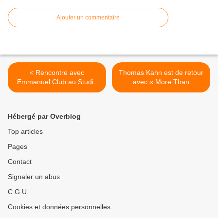
Ajouter un commentaire
< Rencontre avec
Thomas Kahn est de retour
Emmanuel Club au Studio
avec « More Than
Luna Rossa afin d’en
Sunshine » ! >
apprendre plus sur son
projet solo !
Hébergé par Overblog
Top articles
Pages
Contact
Signaler un abus
C.G.U.
Cookies et données personnelles