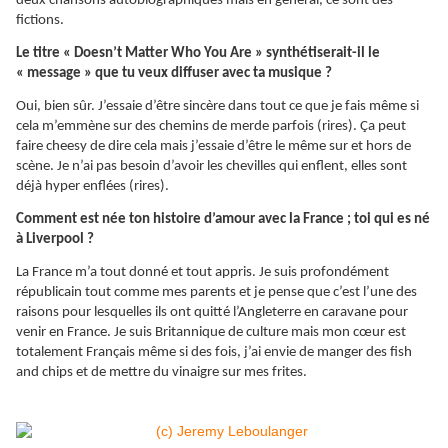
deux chansons autobiographiques mais en général, ce sont des
fictions.
Le titre « Doesn’t Matter Who You Are » synthétiserait-il le
« message » que tu veux diffuser avec ta musique ?
Oui, bien sûr. J’essaie d’être sincère dans tout ce que je fais même si
cela m’emmène sur des chemins de merde parfois (rires). Ça peut
faire cheesy de dire cela mais j’essaie d’être le même sur et hors de
scène. Je n’ai pas besoin d’avoir les chevilles qui enflent, elles sont
déjà hyper enflées (rires).
Comment est née ton histoire d’amour avec la France ; toi qui es né
à Liverpool ?
La France m’a tout donné et tout appris. Je suis profondément
républicain tout comme mes parents et je pense que c’est l’une des
raisons pour lesquelles ils ont quitté l’Angleterre en caravane pour
venir en France. Je suis Britannique de culture mais mon cœur est
totalement Français même si des fois, j’ai envie de manger des fish
and chips et de mettre du vinaigre sur mes frites.