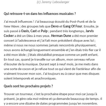
(c) Jeremy Leboulanger
Qui retrouve-t-on dans tes influences musicales ?
J’ai moult influences ! J’ai beaucoup écouté du Post-Punk et de la
New Wave ; des groupes tels que
Devo
et
Gang Of Four
. Ensuite, je
suis passé à
Oasis, Cast
et
Pulp
; pendant très longtemps,
Jarvis
Cocker
a été un Dieu à mes yeux.
Herman Dune
a été mon premier
concert à l’adolescence et j’ai fait mon précédent disque avec lui ;
même si nous ne nous sommes jamais rencontrés physiquement,
nous avons échangé longuement ensemble et j’en étais très fier car il
a été mon idole ; j’étais déstabilisé presque comme un petit enfant.
En tout cas, quand je travaille sur un album, mon cerveau refuse
d’écouter de la musique. Durant sept à neuf mois, je me mets dans
une sorte de cocon et je refuse tout ce qui vient de l’extérieur afin de
vraiment trouver mon son. J’ai toujours eu à cœur que mes disques
soient intemporels et anachroniques.
Quels sont tes prochains projets ?
Trouver un tourneur, c’est la prochaine étape pour moi car jusqu’à
présent, je gère cela moi-même et ça demande beaucoup de temps. Il
y a encore une dizaine de dates programmées jusqu’en novembre.