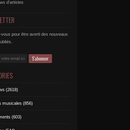
ews d'artistes
ETTER
vous pour être averti des nouveaux
publiés.
ORIES
ews (2618)
ts musicales (856)
ments (603)