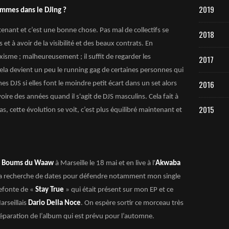
2019
femmes dans le DJing ?
tenant et c’est une bonne chose. Pas mal de collectifs se
2018
s et à avoir de la visibilité et des beaux contrats. En
xisme ; malheureusement ; il suffit de regarder les
2017
ela devient un peu le running gag de certaines personnes qui
2016
JS si elles font le moindre petit écart dans un set alors
ire des années quand il s'agit de DJS masculins. Cela fait à
2015
as, cette évolution se voit, c’est plus équilibré maintenant et
x
Boums du Waaw
à Marseille le 18 mai et en live à l'
Akwaba
à la recherche de dates pour défendre notamment mon single
refonte de «
Stay True
» qui était présent sur mon EP et ce
rseillais
Dario Della Noce
. On espère sortir ce morceau très
préparation de l’album qui est prévu pour l’automne.