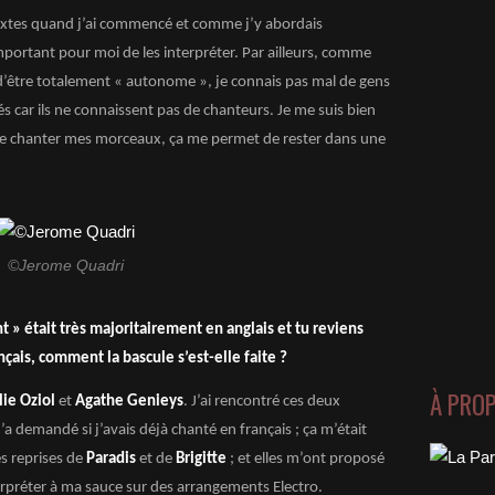
 textes quand j’ai commencé et comme j’y abordais
portant pour moi de les interpréter. Par ailleurs, comme
 d’être totalement « autonome », je connais pas mal de gens
s car ils ne connaissent pas de chanteurs. Je me suis bien
et de chanter mes morceaux, ça me permet de rester dans une
©Jerome Quadri
 » était très majoritairement en anglais et tu reviens
çais, comment la bascule s’est-elle faite ?
À PRO
lie Oziol
et
Agathe Genieys
. J’ai rencontré ces deux
a demandé si j’avais déjà chanté en français ; ça m’était
es reprises de
Paradis
et de
Brigitte
; et elles m’ont proposé
terpréter à ma sauce sur des arrangements Electro.