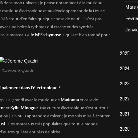
es-là dans mon univers ; je pense notamment à la musique
Mars
 la musique électronique et au développement de la House
Févrie
j’ai à cœur d’en faire quelque chose de neuf ; il n’est pas
 avec une boîte à rythmes qui crache et des synthés
Janvi
ans le morceau «
Je M’Ecchymose
» qui est bien tombé pour
2025
2024
©Jerome Quadri
2023
ncipalement dans l’électronique ?
2022
Pop. J’ai grandi avec la musique de
Madonna
et celle de
xtor
et
Kylie Minogue
. Ma culture électronique s’est surtout
2021
où j’ai voulu apprendre à mixer ; je me suis mise à écouter
ust
…Ces morceaux très populaires que tout le monde
2020
d’autres qui étaient plus de niche.