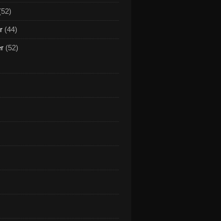
(52)
r
(44)
er
(52)