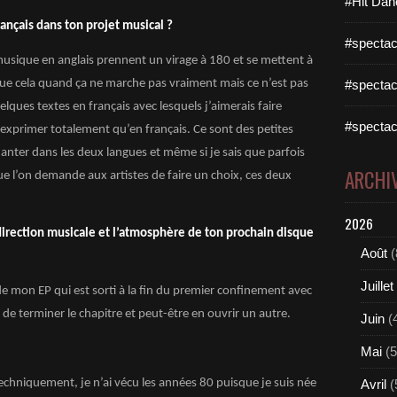
#Hit Dan
français dans ton projet musical ?
#spectac
a musique en anglais prennent un virage à 180 et se mettent à
 que cela quand ça ne marche pas vraiment mais ce n’est pas
#spectac
elques textes en français avec lesquels j’aimerais faire
#spectac
xprimer totalement qu’en français. Ce sont des petites
anter dans les deux langues et même si je sais que parfois
ARCHI
ue l’on demande aux artistes de faire un choix, ces deux
2026
direction musicale et l’atmosphère de ton prochain disque
Août
(
Juillet
de mon EP qui est sorti à la fin du premier confinement avec
 de terminer le chapitre et peut-être en ouvrir un autre.
Juin
(
Mai
(5
echniquement, je n’ai vécu les années 80 puisque je suis née
Avril
(