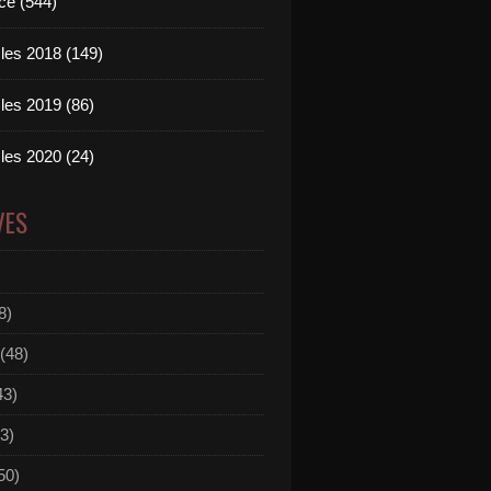
ce (544)
les 2018 (149)
les 2019 (86)
les 2020 (24)
VES
8)
(48)
43)
3)
50)