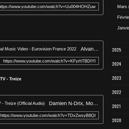
https://www.youtube.com/watch?v=Uu004HOHZuw
Mars
Févrie
Janvi
Alvan feat. Ahez - Fulenn - Official Music Video - Eurovision France 2022
2025
https://www.youtube.com/watch?v=KFyrhTBDIYI
2024
2023
TV - Treize
2022
Damien N-Drix, Mosimann, STV - Treize (Official Audio)
2021
https://www.youtube.com/watch?v=TDxZwsyB8QI
2020