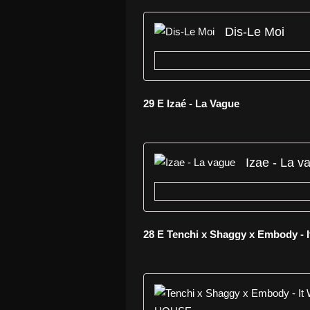
Dis-Le Moi
29 E Izaé - La Vague
Izae - La v
28 E Tenchi x Shaggy x Embody - I