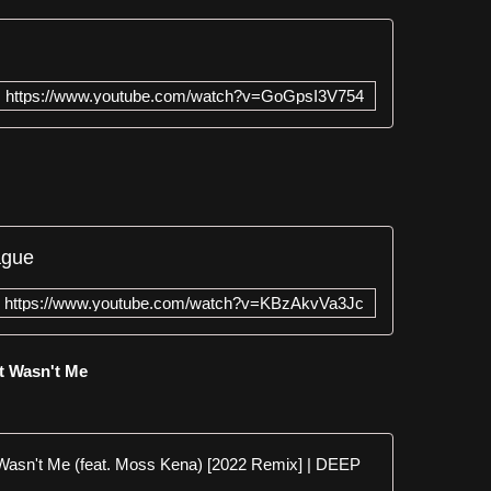
https://www.youtube.com/watch?v=GoGpsI3V754
ague
https://www.youtube.com/watch?v=KBzAkvVa3Jc
t Wasn't Me
Tenchi x S