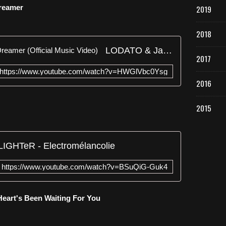
Dreamer
2019
2018
LODATO & Janice Robinson - Dreamer (Official Music Video)
2017
https://www.youtube.com/watch?v=HWGlVbc0Ysg
2016
2015
LIGHTeR - Electromélancolie
https://www.youtube.com/watch?v=BSuQiG-Guk4
 Heart's Been Waiting For You