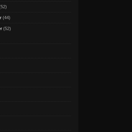
(52)
r
(44)
er
(52)