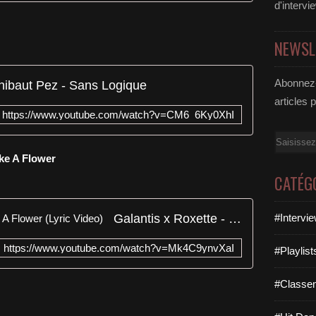
d'intervi
NEWSL
Abonnez-
hibaut Pez - Sans Logique
articles 
https://www.youtube.com/watch?v=CM6_6Ky0XhI
Email
ike A Flower
CATÉG
Galantis x Roxette - Fading Like A Flower (Lyric Video)
#Intervi
https://www.youtube.com/watch?v=Mk4C9ynvXaI
#Playlis
#Classe