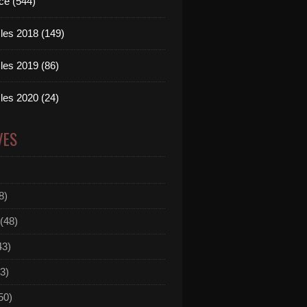
ce (544)
les 2018 (149)
les 2019 (86)
les 2020 (24)
VES
8)
(48)
43)
3)
50)