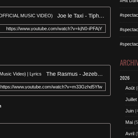
#Hit Dan
Joe le Taxi - Tiphanie Doucet - (OFFICIAL MUSIC VIDEO)
#spectac
https://www.youtube.com/watch?v=kjN0-iPFAjY
#spectac
#spectac
ARCHI
The Rasmus - Jezebel (Official Music Video) | Lyrics
2026
https://www.youtube.com/watch?v=m33Gzhd5Yfw
Août
(
Juillet
n
Juin
(
Mai
(5
Avril
(