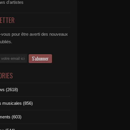
ews d'artistes
ETTER
vous pour être averti des nouveaux
publiés.
ORIES
ews (2618)
ts musicales (856)
ments (603)