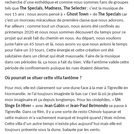
recherche d’une esthétique et comme nous sommes fans de groupes
tels que
The Specials, Madness, The Selecter
; c’est la musique de
nos 15 ans ; nous avons pensé à «
Ghost Town
» de
The Specials
car
c’est un morceau miraculeux de première classe que nous adorons.
Par ailleurs ; comme tout un chacun, nous avons été confinés au
printemps 2020 et nous nous sommes découvert du temps pour ce
projet qui avait fait du chemin en nous. Au départ, nous voulions
juste faire un 45 tours et là, nous avons vu que nous avions le temps
pour faire un 33 tours. Cette énergie et cette création ont été
salutaires dans un climat qui était maussade. Faire de la musique
dans ces périodes-là, ça nous a fait du bien. Villa Fantôme valide cette
période de confinements puisque les rues étaient désertes.
Où pourrait se situer cette villa fantôme ?
Pour moi, elle est clairement sur une dune face à la mer à Tigreville en
Normandie. Je l’ai toujours imaginée là-bas car c’est là où je plante
mon imaginaire et ça depuis longtemps. Pour les cinéphiles, «
Un
Singe En Hiver
» avec
Jean Gabin
et
Jean-Paul Belmondo
se passe à
Tigreville. Dans ce film, il y a une sorte de resto Chinois-lupanar et
cette maison m’a vachement marqué et inspiré quand j’étais môme.
Cette villa d’un autre temps n’existe plus aujourd’hui mais elle est
toujours présente sous la dune, balayée par les vents.