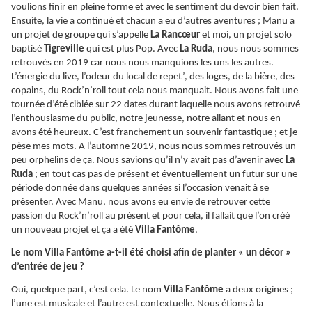
voulions finir en pleine forme et avec le sentiment du devoir bien fait.
Ensuite, la vie a continué et chacun a eu d’autres aventures ; Manu a
un projet de groupe qui s’appelle
La Rancœur
et moi, un projet solo
baptisé
Tigreville
qui est plus Pop. Avec
La Ruda
, nous nous sommes
retrouvés en 2019 car nous nous manquions les uns les autres.
L’énergie du live, l’odeur du local de repet’, des loges, de la bière, des
copains, du Rock’n’roll tout cela nous manquait. Nous avons fait une
tournée d’été ciblée sur 22 dates durant laquelle nous avons retrouvé
l’enthousiasme du public, notre jeunesse, notre allant et nous en
avons été heureux. C’est franchement un souvenir fantastique ; et je
pèse mes mots. A l’automne 2019, nous nous sommes retrouvés un
peu orphelins de ça. Nous savions qu’il n’y avait pas d’avenir avec
La
Ruda
; en tout cas pas de présent et éventuellement un futur sur une
période donnée dans quelques années si l’occasion venait à se
présenter. Avec Manu, nous avons eu envie de retrouver cette
passion du Rock’n’roll au présent et pour cela, il fallait que l’on créé
un nouveau projet et ça a été
Villa Fantôme
.
Le nom Villa Fantôme a-t-il été choisi afin de planter « un décor »
d’entrée de jeu ?
Oui, quelque part, c’est cela. Le nom
Villa Fantôme
a deux origines ;
l’une est musicale et l’autre est contextuelle. Nous étions à la