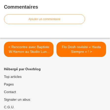
Commentaires
Ajouter un commentaire
< Rencontre avec Baptiste
Flo Dosh revisite « Hasta
W.Hamon au Studio Luna
Siempre » ! >
Rossa à l’occasion de la
sortie de son troisième
album !
Hébergé par Overblog
Top articles
Pages
Contact
Signaler un abus
C.G.U.