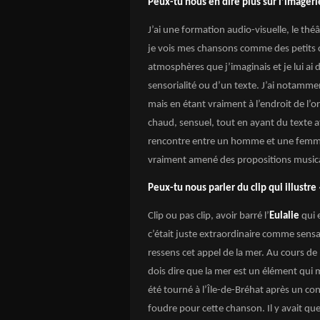
Peux-tu nous en dire plus sur l’imageri
J’ai une formation audio-visuelle, le t
je vois mes chansons comme des petits co
atmosphères que j’imaginais et je lui ai d
sensorialité ou d’un texte. J’ai notamme
mais en étant vraiment à l’endroit de l’o
chaud, sensuel, tout en ayant du texte a
rencontre entre un homme et une femme
vraiment amené des propositions musica
Peux-tu nous parler du clip qui illustre 
Clip ou pas clip, avoir barré l’
Eulalie
qui 
c’était juste extraordinaire comme sens
ressens cet appel de la mer. Au cours de m
dois dire que la mer est un élément qui m
été tourné à l’Île-de-Bréhat après un con
foudre pour cette chanson. Il y avait qu