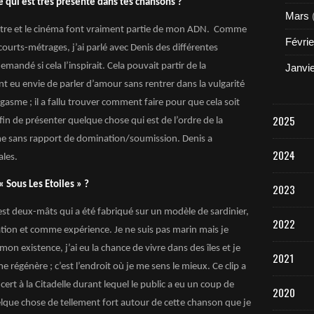
e qui est très présente dans tes chansons ?
Mars
héâtre et le cinéma font vraiment partie de mon ADN. Comme
Févrie
urts-métrages, j’ai parlé avec Denis des différentes
emandé si cela l’inspirait. Cela pouvait partir de la
Janvi
nt eu envie de parler d’amour sans rentrer dans la vulgarité
rgasme ; il a fallu trouver comment faire pour que cela soit
2025
fin de présenter quelque chose qui est de l’ordre de la
 sans rapport de domination/soumission. Denis a
2024
les.
« Sous Les Etoiles » ?
2023
est deux-mâts qui a été fabriqué sur un modèle de sardinier,
2022
ation et comme expérience. Je ne suis pas marin mais je
on existence, j’ai eu la chance de vivre dans des îles et je
2021
e régénère ; c’est l’endroit où je me sens le mieux. Ce clip a
cert à la Citadelle durant lequel le public a eu un coup de
2020
elque chose de tellement fort autour de cette chanson que je