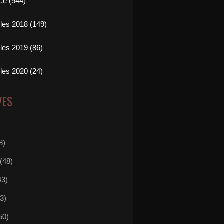
ce (544)
les 2018 (149)
les 2019 (86)
les 2020 (24)
VES
8)
(48)
43)
3)
50)