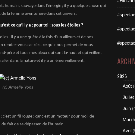
#Hit Dan
t, humain, sauvage dans l’énergie ; il y a quelque chose qui
et de la femme aventurière dans cet univers.
#spectac
’est-ce qu’il y a ; pour toi ; sous les étoiles ?
#spectac
toiles…il y a une quête à la fois d’un ailleurs et de nos
#spectac
y a un rendez-vous car c’est ce qui nous permet de nous
and-père et tous mes aïeux qui sont là-haut et qui veillent
ARCHI
à aller dans la nature et il y a un émerveillement.
2026
Août
(
(c) Armelle Yons
Juillet
?
Juin
(
 c’est un fil rouge ; car c’est un moteur pour moi, de
Mai
(5
, du fait de se dépasser, de l'humain.
Avril
(