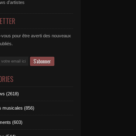
ews d'artistes
ETTER
vous pour être averti des nouveaux
publiés.
ORIES
ews (2618)
ts musicales (856)
ments (603)