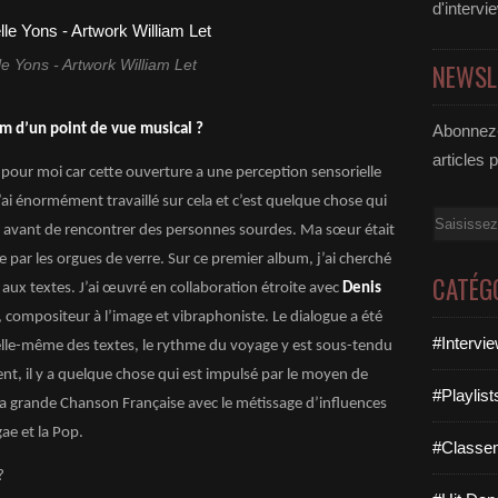
d'intervi
le Yons - Artwork William Let
NEWSL
m d’un point de vue musical ?
Abonnez-
articles 
e pour moi car cette ouverture a une perception sensorielle
’ai énormément travaillé sur cela et c’est quelque chose qui
Email
avant de rencontrer des personnes sourdes. Ma sœur était
ée par les orgues de verre. Sur ce premier album, j’ai cherché
CATÉG
ée aux textes. J’ai œuvré en collaboration étroite avec
Denis
, compositeur à l’image et vibraphoniste. Le dialogue a été
#Intervi
 elle-même des textes, le rythme du voyage y est sous-tendu
t, il y a quelque chose qui est impulsé par le moyen de
#Playlis
la grande Chanson Française avec le métissage d’influences
ae et la Pop.
#Classe
?