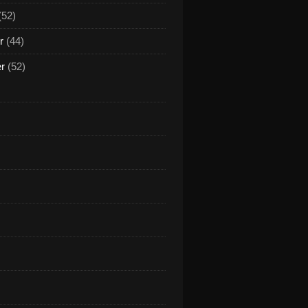
(52)
r
(44)
er
(52)