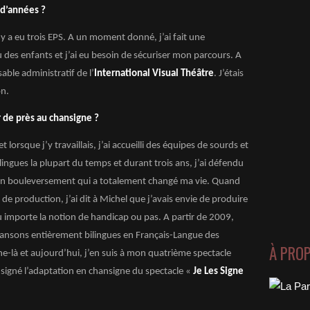
 d’années ?
 y a eu trois EPS. A un moment donné, j’ai fait une
u des enfants et j’ai eu besoin de sécuriser mon parcours. A
able administratif de l’
International Visual Théâtre
. J’étais
on.
 de près au chansigne ?
et lorsque j’y travaillais, j’ai accueilli des équipes de sourds et
ingues la plupart du temps et durant trois ans, j’ai défendu
un bouleversement qui a totalement changé ma vie. Quand
de production, j’ai dit à Michel que j’avais envie de produire
u importe la notion de handicap ou pas. A partir de 2009,
hansons entièrement bilingues en Français-Langue des
À PRO
ne-là et aujourd’hui, j’en suis à mon quatrième spectacle
 signé l’adaptation en chansigne du spectacle «
Je Les Signe