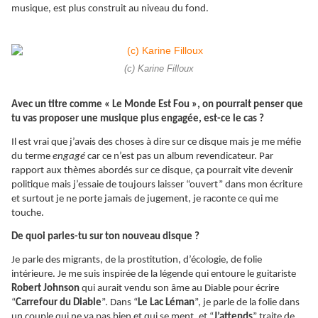
musique, est plus construit au niveau du fond.
(c) Karine Filloux
Avec un titre comme « Le Monde Est Fou », on pourrait penser que
tu vas proposer une musique plus engagée, est-ce le cas ?
Il est vrai que j’avais des choses à dire sur ce disque mais je me méfie
du terme
engagé
car ce n’est pas un album revendicateur. Par
rapport aux thèmes abordés sur ce disque, ça pourrait vite devenir
politique mais j’essaie de toujours laisser “ouvert” dans mon écriture
et surtout je ne porte jamais de jugement, je raconte ce qui me
touche.
De quoi parles-tu sur ton nouveau disque ?
Je parle des migrants, de la prostitution, d’écologie, de folie
intérieure. Je me suis inspirée de la légende qui entoure le guitariste
Robert Johnson
qui aurait vendu son âme au Diable pour écrire
“
Carrefour du Diable
”. Dans “
Le Lac Léman
”, je parle de la folie dans
un couple qui ne va pas bien et qui se ment, et “
J’attends
” traite de