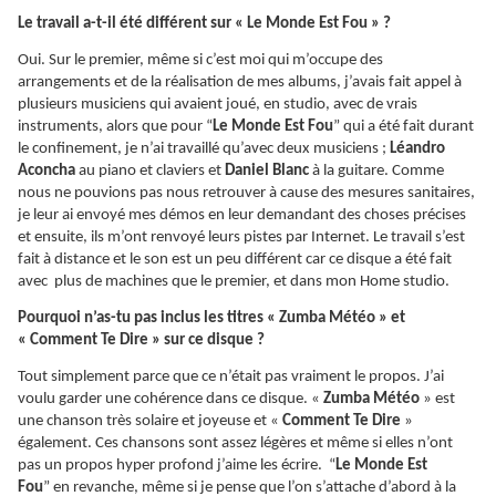
Le travail a-t-il été différent sur « Le Monde Est Fou » ?
Oui. Sur le premier, même si c’est moi qui m’occupe des
arrangements et de la réalisation de mes albums, j’avais fait appel à
plusieurs musiciens qui avaient joué, en studio, avec de vrais
instruments, alors que pour “
Le Monde Est Fou
” qui a été fait durant
le confinement, je n’ai travaillé qu’avec deux musiciens ;
Léandro
Aconcha
au piano et claviers et
Daniel Blanc
à la guitare. Comme
nous ne pouvions pas nous retrouver à cause des mesures sanitaires,
je leur ai envoyé mes démos en leur demandant des choses précises
et ensuite, ils m’ont renvoyé leurs pistes par Internet. Le travail s’est
fait à distance et le son est un peu différent car ce disque a été fait
avec plus de machines que le premier, et dans mon Home studio.
Pourquoi n’as-tu pas inclus les titres « Zumba Météo » et
« Comment Te Dire » sur ce disque ?
Tout simplement parce que ce n’était pas vraiment le propos. J’ai
voulu garder une cohérence dans ce disque. «
Zumba Météo
» est
une chanson très solaire et joyeuse et «
Comment Te Dire
»
également. Ces chansons sont assez légères et même si elles n’ont
pas un propos hyper profond j’aime les écrire. “
Le Monde Est
Fou
” en revanche, même si je pense que l’on s’attache d’abord à la