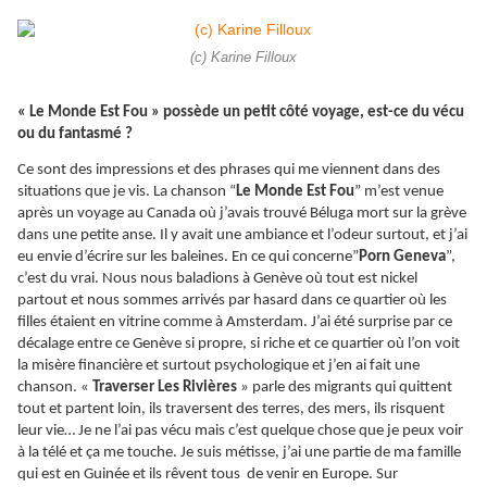
(c) Karine Filloux
« Le Monde Est Fou » possède un petit côté voyage, est-ce du vécu
ou du fantasmé ?
Ce sont des impressions et des phrases qui me viennent dans des
situations que je vis. La chanson “
Le Monde Est Fou
” m’est venue
après un voyage au Canada où j’avais trouvé Béluga mort sur la grève
dans une petite anse. Il y avait une ambiance et l’odeur surtout, et j’ai
eu envie d’écrire sur les baleines. En ce qui concerne”
Porn Geneva
”,
c’est du vrai. Nous nous baladions à Genève où tout est nickel
partout et nous sommes arrivés par hasard dans ce quartier où les
filles étaient en vitrine comme à Amsterdam. J’ai été surprise par ce
décalage entre ce Genève si propre, si riche et ce quartier où l’on voit
la misère financière et surtout psychologique et j’en ai fait une
chanson. «
Traverser Les Rivières
» parle des migrants qui quittent
tout et partent loin, ils traversent des terres, des mers, ils risquent
leur vie… Je ne l’ai pas vécu mais c’est quelque chose que je peux voir
à la télé et ça me touche. Je suis métisse, j’ai une partie de ma famille
qui est en Guinée et ils rêvent tous de venir en Europe. Sur