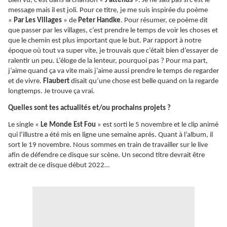
Bien vu, c’est dans la chanson «
J’attends
». Je ne sais pas si c’est le
message mais il est joli. Pour ce titre, je me suis inspirée du poème
«
Par Les Villages
» de
Peter Handke
. Pour résumer, ce poème dit
que passer par les villages, c’est prendre le temps de voir les choses et
que le chemin est plus important que le but. Par rapport à notre
époque où tout va super vite, je trouvais que c’était bien d’essayer de
ralentir un peu. L’éloge de la lenteur, pourquoi pas ? Pour ma part,
j’aime quand ça va vite mais j’aime aussi prendre le temps de regarder
et de vivre.
Flaubert
disait qu’une chose est belle quand on la regarde
longtemps. Je trouve ça vrai.
Quelles sont tes actualités et/ou prochains projets ?
Le single «
Le Monde Est Fou
» est sorti le 5 novembre et le clip animé
qui l’illustre a été mis en ligne une semaine après. Quant à l’album, il
sort le 19 novembre. Nous sommes en train de travailler sur le live
afin de défendre ce disque sur scène. Un second titre devrait être
extrait de ce disque début 2022…