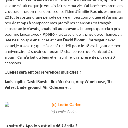
quand je suis rentrée chez moi, j’ai écouté toute sa discographie et j’ai
su que c’était ça que je voulais faire de ma vie. J’ai lancé mes premiers
groupes ; mes premiers projets ; et l’idée d’
Émilie Kosmic
est née en
2018. Je sortais d’une période de vie un peu compliquée et j’ai mis un
peu de temps à composer mes premières chansons en français ;
chose que je n’avais jamais fait auparavant. Le temps que cela a pris
pour me lancer avec «
Apollo
» a été celui de la prise de confiance. J’ai
jeté beaucoup d’ébauches et c’est
David Bloom
; l’arrangeur avec
lequel je travaille ; qui m’a lancé un défi pour le 18 avril ; jour de mon
anniversaire ; à savoir composé 12 chansons ce qui équivaut à un
album. Ça m’a fait du bien et en avril, je lui ai présenté plus de 20
chansons.
Quelles seraient tes références musicales ?
Janis Joplin, David Bowie, Jim Morrison, Amy Winehouse, The
Velvet Underground, Air, Odezenne
…
(c) Leslie Carles
La suite d’« Apollo » est-elle déjà écrite ?