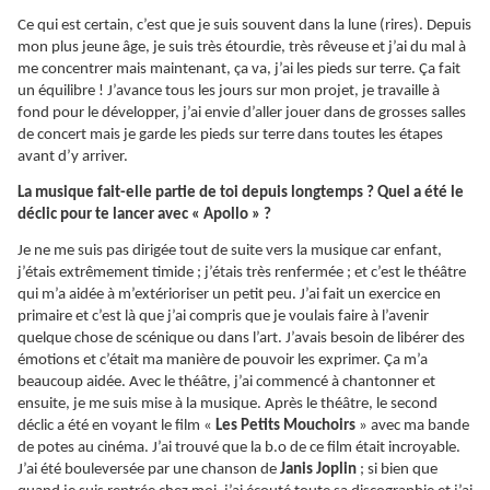
Ce qui est certain, c’est que je suis souvent dans la lune (rires). Depuis
mon plus jeune âge, je suis très étourdie, très rêveuse et j’ai du mal à
me concentrer mais maintenant, ça va, j’ai les pieds sur terre. Ça fait
un équilibre ! J’avance tous les jours sur mon projet, je travaille à
fond pour le développer, j’ai envie d’aller jouer dans de grosses salles
de concert mais je garde les pieds sur terre dans toutes les étapes
avant d’y arriver.
La musique fait-elle partie de toi depuis longtemps ? Quel a été le
déclic pour te lancer avec « Apollo » ?
Je ne me suis pas dirigée tout de suite vers la musique car enfant,
j’étais extrêmement timide ; j’étais très renfermée ; et c’est le théâtre
qui m’a aidée à m’extérioriser un petit peu. J’ai fait un exercice en
primaire et c’est là que j’ai compris que je voulais faire à l’avenir
quelque chose de scénique ou dans l’art. J’avais besoin de libérer des
émotions et c’était ma manière de pouvoir les exprimer. Ça m’a
beaucoup aidée. Avec le théâtre, j’ai commencé à chantonner et
ensuite, je me suis mise à la musique. Après le théâtre, le second
déclic a été en voyant le film «
Les Petits Mouchoirs
» avec ma bande
de potes au cinéma. J’ai trouvé que la b.o de ce film était incroyable.
J’ai été bouleversée par une chanson de
Janis Joplin
; si bien que