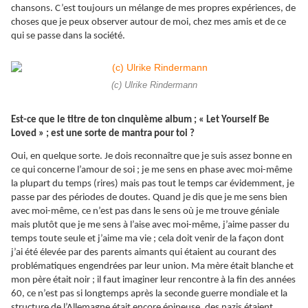
chansons. C’est toujours un mélange de mes propres expériences, de
choses que je peux observer autour de moi, chez mes amis et de ce
qui se passe dans la société.
(c) Ulrike Rindermann
Est-ce que le titre de ton cinquième album ; « Let Yourself Be
Loved » ; est une sorte de mantra pour toi ?
Oui, en quelque sorte. Je dois reconnaître que je suis assez bonne en
ce qui concerne l’amour de soi ; je me sens en phase avec moi-même
la plupart du temps (rires) mais pas tout le temps car évidemment, je
passe par des périodes de doutes. Quand je dis que je me sens bien
avec moi-même, ce n’est pas dans le sens où je me trouve géniale
mais plutôt que je me sens à l’aise avec moi-même, j’aime passer du
temps toute seule et j’aime ma vie ; cela doit venir de la façon dont
j’ai été élevée par des parents aimants qui étaient au courant des
problématiques engendrées par leur union. Ma mère était blanche et
mon père était noir ; il faut imaginer leur rencontre à la fin des années
60, ce n’est pas si longtemps après la seconde guerre mondiale et la
structure de l’Allemagne était encore épineuse, des nazis étaient