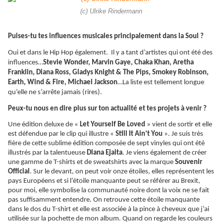
(c) Ulrike Rindermann
Puises-tu tes influences musicales principalement dans la Soul ?
Oui et dans le Hip Hop également. Il y a tant d’artistes qui ont été des
influences…
Stevie Wonder, Marvin Gaye, Chaka Khan, Aretha
Franklin, Diana Ross, Gladys Knight & The Pips, Smokey Robinson,
Earth, Wind & Fire, Michael Jackson
…La liste est tellement longue
qu’elle ne s’arrête jamais (rires).
Peux-tu nous en dire plus sur ton actualité et tes projets à venir ?
Une
édition
deluxe de «
Let Yourself Be Loved
» vient de sortir et elle
est défendue par le clip qui illustre «
Still It Ain’t You
». Je suis très
fière de cette sublime édition composée de sept vinyles qui ont été
illustrés par la talentueuse
Diana Ejaita
. Je viens également de créer
une gamme de T-shirts et de sweatshirts avec la marque
Souvenir
Official
. Sur le devant, on peut voir onze étoiles, elles représentent les
pays Européens et si l’étoile manquante peut se référer au Brexit,
pour moi, elle symbolise la communauté noire dont la voix ne se fait
pas suffisamment entendre. On retrouve cette étoile manquante
dans le dos du T-shirt et elle est associée à la pince à cheveux que j’ai
utilisée sur la pochette de mon album. Quand on regarde les couleurs