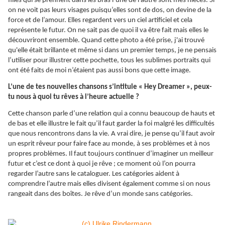
filles qui se prennent dans les bras l’une de l’autre sont mes nièces. Si
on ne voit pas leurs visages puisqu’elles sont de dos, on devine de la
force et de l’amour. Elles regardent vers un ciel artificiel et cela
représente le futur. On ne sait pas de quoi il va être fait mais elles le
découvriront ensemble. Quand cette photo a été prise, j'ai trouvé
qu'elle était brillante et même si dans un premier temps, je ne pensais
l’utiliser pour illustrer cette pochette, tous les sublimes portraits qui
ont été faits de moi n’étaient pas aussi bons que cette image.
L’une de tes nouvelles chansons s’intitule « Hey Dreamer », peux-
tu nous à quoi tu rêves à l’heure actuelle ?
Cette chanson parle d’une relation qui a connu beaucoup de hauts et
de bas et elle illustre le fait qu’il faut garder la foi malgré les difficultés
que nous rencontrons dans la vie. A vrai dire, je pense qu’il faut avoir
un esprit rêveur pour faire face au monde, à ses problèmes et à nos
propres problèmes. Il faut toujours continuer d’imaginer un meilleur
futur et c’est ce dont à quoi je rêve ; ce moment où l’on pourra
regarder l’autre sans le cataloguer. Les catégories aident à
comprendre l’autre mais elles divisent également comme si on nous
rangeait dans des boîtes. Je rêve d’un monde sans catégories.