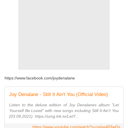
https://www.facebook.com/joydenalane
Joy Denalane - Still It Ain't You (Official Video)
Listen to the deluxe edition of Joy Denalanes album "Let
Yourself Be Loved" with new songs including Still It Ain't You
(03.09.2021): https://umg.lnk.to/LetY...
https://www.youtube.com/watch?v=zelxe403wOs