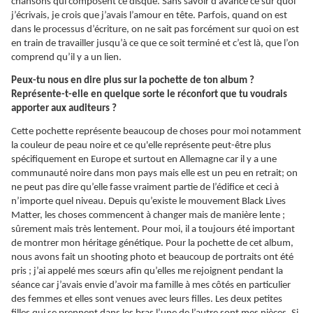
chansons qui composent ce disque. Sans savoir d’avance ce sur quoi
j’écrivais, je crois que j’avais l’amour en tête. Parfois, quand on est
dans le processus d’écriture, on ne sait pas forcément sur quoi on est
en train de travailler jusqu’à ce que ce soit terminé et c’est là, que l’on
comprend qu’il y a un lien.
Peux-tu nous en dire plus sur la pochette de ton album ?
Représente-t-elle en quelque sorte le réconfort que tu voudrais
apporter aux auditeurs ?
Cette pochette représente beaucoup de choses pour moi notamment
la couleur de peau noire et ce qu'elle représente peut-être plus
spécifiquement en Europe et surtout en Allemagne car il y a une
communauté noire dans mon pays mais elle est un peu en retrait; on
ne peut pas dire qu’elle fasse vraiment partie de l’édifice et ceci à
n’importe quel niveau. Depuis qu’existe le mouvement Black Lives
Matter, les choses commencent à changer mais de manière lente ;
sûrement mais très lentement. Pour moi, il a toujours été important
de montrer mon héritage génétique. Pour la pochette de cet album,
nous avons fait un shooting photo et beaucoup de portraits ont été
pris ; j’ai appelé mes sœurs afin qu’elles me rejoignent pendant la
séance car j’avais envie d’avoir ma famille à mes côtés en particulier
des femmes et elles sont venues avec leurs filles. Les deux petites