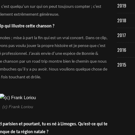
2019
, c’est quelqu’un sur qui on peut toujours compter ; c’est
 également extrêmement généreuse.
2018
ip qui illustre cette chanson ?
2017
cées ; mise à part la fin qui est un vrai concert. Dans ce clip,
vons pas voulu jouer la propre histoire et je pense que c’est
2016
té professionnel. J’avais envie d’une espèce de Bonnie &
 cette chanson par un road trip montre bien le chemin que nous
2015
mbuches qu’il y a pu avoir. Nous voulions quelque chose de
la fois touchant et drôle.
(c) Frank Loriou
i parisien et pourtant, tu es né à Limoges. Qu’est-ce qui te
anque de ta région natale ?