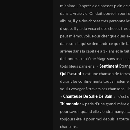
m’anime. J’apprécie de brasser plein de 
dans la vraie vie. On doit pouvoir sourir
album, il y a des choses très personnelle
disque. Il y a du vécu et des choses très
peut m’émouvoir. Pour citer quelques e
dans son lit qui se demande ce qu’elle fai
arrivée dans la capitale à 17 ans et le 
de bonne au sixième étage sans ascenseur
toits bleus parisiens, «
Sentiment
Étran
Qui Passent
» est une chanson de terrass
durant les confinements tout simplement…
voulu voyager à travers ces chansons. 
«
Chanteuse De Salle De Bain
» ; c’est 
Thimonnier
» parle d’une grand-mère qui
pour savoir quand elle viendra manger
toujours été là pour moi depuis la toute p
chansons.