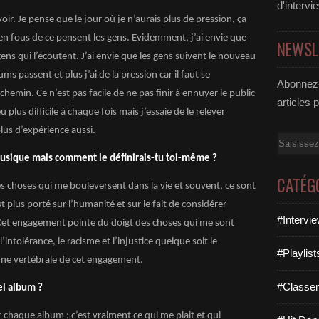
d'intervi
avoir. Je pense que le jour où je n’aurais plus de pression, ça
’en fous de ce pensent les gens. Evidemment, j’ai envie que
NEWSL
s qui l’écoutent. J’ai envie que les gens suivent le nouveau
ums passent et plus j’ai de la pression car il faut se
Abonnez-
chemin. Ce n’est pas facile de ne pas finir à ennuyer le public
articles 
 plus difficile à chaque fois mais j’essaie de le relever
us d’expérience aussi.
Email
musique mais comment le définirais-tu toi-même ?
CATÉG
s choses qui me bouleversent dans la vie et souvent, ce sont
 plus porté sur l’humanité et sur le fait de considérer
#Intervi
et engagement pointe du doigt des choses qui me sont
intolérance, le racisme et l’injustice quelque soit le
#Playlis
onne vertébrale de cet engagement.
#Classe
el album ?
 chaque album ; c’est vraiment ce qui me plait et qui