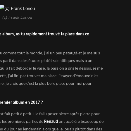
(c) Frank Loriou
me album, as-tu rapidement trouvé ta place dans ce
eu comme tout le monde, j’ai un peu pataugé et je me suis
 parti dans des études plutôt scientifiques mais à un
ui a fait déborder le vase, la passion a pris le dessus, je me
etit, j’ai fini par trouver ma place. Essayer d’émouvoir les
, je crois que c’est la plus belle place pour moi pour
 premier album en 2017 ?
st fait petit à petit. Il a fallu poser pierre après pierre pour
 les premières parties de
Renaud
ont accéléré beaucoup de
peu du jour au lendemain alors que je jouais plutôt dans des