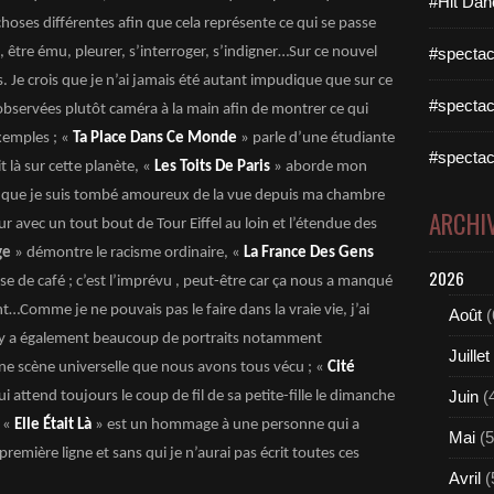
#Hit Dan
choses différentes afin que cela représente ce qui se passe
e, être ému, pleurer, s’interroger, s’indigner…Sur ce nouvel
#spectac
s. Je crois que je n’ai jamais été autant impudique que sur ce
#spectac
 observées plutôt caméra à la main afin de montrer ce qui
xemples ; «
Ta Place Dans Ce Monde
» parle d’une étudiante
#spectac
t là sur cette planète, «
Les Toits De Paris
» aborde mon
fait que je suis tombé amoureux de la vue depuis ma chambre
ARCHI
 avec un tout bout de Tour Eiffel au loin et l’étendue des
ge
» démontre le racisme ordinaire, «
La France Des Gens
2026
e de café ; c’est l’imprévu , peut-être car ça nous a manqué
Comme je ne pouvais pas le faire dans la vraie vie, j’ai
Août
(
Il y a également beaucoup de portraits notamment
Juillet
une scène universelle que nous avons tous vécu ; «
Cité
Juin
(
 attend toujours le coup de fil de sa petite-fille le dimanche
… «
Elle
Était
Là
» est un hommage à une personne qui a
Mai
(5
remière ligne et sans qui je n’aurai pas écrit toutes ces
Avril
(