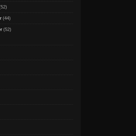
(52)
r
(44)
er
(52)