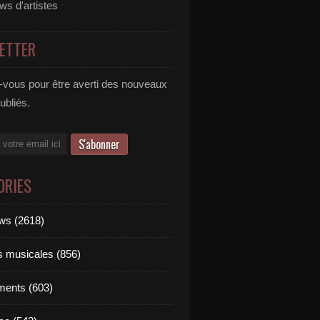
ews d'artistes
ETTER
vous pour être averti des nouveaux
publiés.
ORIES
ews (2618)
ts musicales (856)
ments (603)