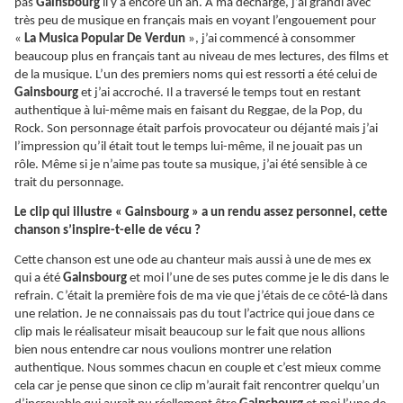
pas
Gainsbourg
il y a encore un an. A ma décharge, j’ai grandi avec
très peu de musique en français mais en voyant l’engouement pour
«
La Musica Popular De Verdun
», j’ai commencé à consommer
beaucoup plus en français tant au niveau de mes lectures, des films et
de la musique. L’un des premiers noms qui est ressorti a été celui de
Gainsbourg
et j’ai accroché. Il a traversé le temps tout en restant
authentique à lui-même mais en faisant du Reggae, de la Pop, du
Rock. Son personnage était parfois provocateur ou déjanté mais j’ai
l’impression qu’il était tout le temps lui-même, il ne jouait pas un
rôle. Même si je n’aime pas toute sa musique, j’ai été sensible à ce
trait du personnage.
Le clip qui illustre « Gainsbourg » a un rendu assez personnel, cette
chanson s’inspire-t-elle de vécu ?
Cette chanson est une ode au chanteur mais aussi à une de mes ex
qui a été
Gainsbourg
et moi l’une de ses putes comme je le dis dans le
refrain. C’était la première fois de ma vie que j’étais de ce côté-là dans
une relation. Je ne connaissais pas du tout l’actrice qui joue dans ce
clip mais le réalisateur misait beaucoup sur le fait que nous allions
bien nous entendre car nous voulions montrer une relation
authentique. Nous sommes chacun en couple et c’est mieux comme
cela car je pense que sinon ce clip m’aurait fait rencontrer quelqu’un