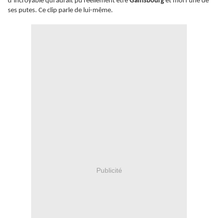
d’incroyable qui aurait pu réellement être
Gainsbourg
et moi l’une de
ses putes. Ce clip parle de lui-même.
Publicité