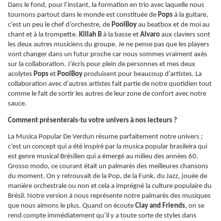
Dans le fond, pour l’instant, la formation en trio avec laquelle nous
tournons partout dans le monde est constituée de
Pops
à la guitare,
c’est un peu le chef d’orchestre, de
PoolBoy
au beatbox et de moi au
chant et à la trompette.
Killah B
à la basse et
Alvaro
aux claviers sont
les deux autres musiciens du groupe. Je ne pense pas que les players
vont changer dans un futur proche car nous sommes vraiment axés
sur la collaboration. J’écris pour plein de personnes et mes deux
acolytes
Pops
et
PoolBoy
produisent pour beaucoup d’artistes. La
collaboration avec d’autres artistes fait partie de notre quotidien tout
comme le fait de sortir les autres de leur zone de confort avec notre
sauce.
Comment présenterais-tu votre univers à nos lecteurs ?
La Musica Popular De Verdun résume parfaitement notre univers ;
c’est un concept qui a été inspiré par la musica popular brasileira qui
est genre musical Brésilien qui a émergé au milieu des années 60.
Grosso modo, ce courant était un palmarès des meilleures chansons
du moment. On y retrouvait de la Pop, de la Funk, du Jazz, jouée de
manière orchestrale ou non et cela a imprégné la culture populaire du
Brésil. Notre version à nous représente notre palmarès des musiques
que nous aimons le plus. Quand on écoute
Clay and Friends
, on se
rend compte immédiatement qu’il y a toute sorte de styles dans