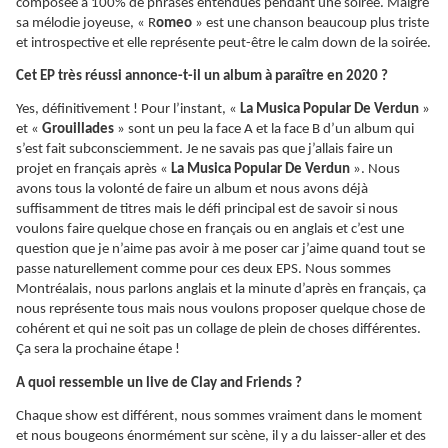
composée à 100% de phrases entendues pendant une soirée. Malgré
sa mélodie joyeuse, « R
omeo
» est une chanson beaucoup plus triste
et introspective et elle représente peut-être le calm down de la soirée.
Cet EP très réussi annonce-t-il un album à paraître en 2020 ?
Yes, définitivement ! Pour l’instant, «
La Musica Popular De Verdun
»
et «
Grouillades
» sont un peu la face A et la face B d’un album qui
s’est fait subconsciemment. Je ne savais pas que j’allais faire un
projet en français après «
La Musica Popular De Verdun
». Nous
avons tous la volonté de faire un album et nous avons déjà
suffisamment de titres mais le défi principal est de savoir si nous
voulons faire quelque chose en français ou en anglais et c’est une
question que je n’aime pas avoir à me poser car j’aime quand tout se
passe naturellement comme pour ces deux EPS. Nous sommes
Montréalais, nous parlons anglais et la minute d’après en français, ça
nous représente tous mais nous voulons proposer quelque chose de
cohérent et qui ne soit pas un collage de plein de choses différentes.
Ça sera la prochaine étape !
A quoi ressemble un live de Clay and Friends ?
Chaque show est différent, nous sommes vraiment dans le moment
et nous bougeons énormément sur scène, il y a du laisser-aller et des