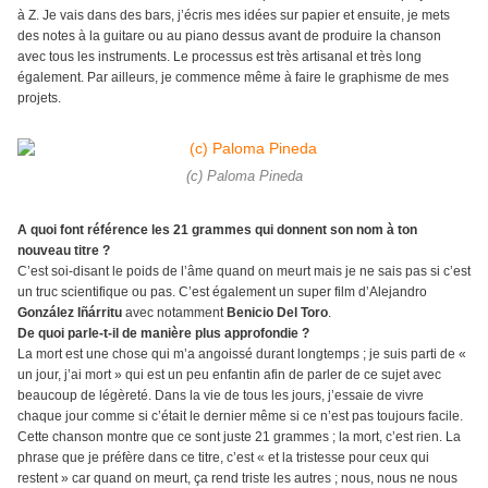
à Z. Je vais dans des bars, j’écris mes idées sur papier et ensuite, je mets
des notes à la guitare ou au piano dessus avant de produire la chanson
avec tous les instruments. Le processus est très artisanal et très long
également. Par ailleurs, je commence même à faire le graphisme de mes
projets.
(c) Paloma Pineda
A quoi font référence les 21 grammes qui donnent son nom à ton
nouveau titre ?
C’est soi-disant le poids de l’âme quand on meurt mais je ne sais pas si c’est
un truc scientifique ou pas. C’est également un super film d’Alejandro
González Iñárritu
avec notamment
Benicio Del Toro
.
De quoi parle-t-il de manière plus approfondie ?
La mort est une chose qui m’a angoissé durant longtemps ; je suis parti de «
un jour, j’ai mort » qui est un peu enfantin afin de parler de ce sujet avec
beaucoup de légèreté. Dans la vie de tous les jours, j’essaie de vivre
chaque jour comme si c’était le dernier même si ce n’est pas toujours facile.
Cette chanson montre que ce sont juste 21 grammes ; la mort, c’est rien. La
phrase que je préfère dans ce titre, c’est « et la tristesse pour ceux qui
restent » car quand on meurt, ça rend triste les autres ; nous, nous ne nous