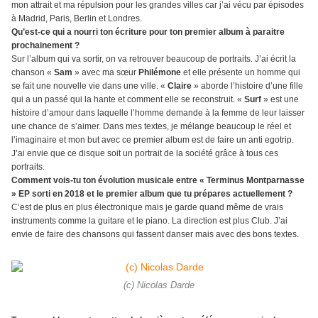
mon attrait et ma répulsion pour les grandes villes car j’ai vécu par épisodes
à Madrid, Paris, Berlin et Londres.
Qu’est-ce qui a nourri ton écriture pour ton premier album à paraitre
prochainement ?
Sur l’album qui va sortir, on va retrouver beaucoup de portraits. J’ai écrit la
chanson «
Sam
» avec ma sœur
Philémone
et elle présente un homme qui
se fait une nouvelle vie dans une ville. «
Claire
» aborde l’histoire d’une fille
qui a un passé qui la hante et comment elle se reconstruit. «
Surf
» est une
histoire d’amour dans laquelle l’homme demande à la femme de leur laisser
une chance de s’aimer. Dans mes textes, je mélange beaucoup le réel et
l’imaginaire et mon but avec ce premier album est de faire un anti egotrip.
J’ai envie que ce disque soit un portrait de la société grâce à tous ces
portraits.
Comment vois-tu ton évolution musicale entre « Terminus Montparnasse
» EP sorti en 2018 et le premier album que tu prépares actuellement ?
C’est de plus en plus électronique mais je garde quand même de vrais
instruments comme la guitare et le piano. La direction est plus Club. J’ai
envie de faire des chansons qui fassent danser mais avec des bons textes.
(c) Nicolas Darde