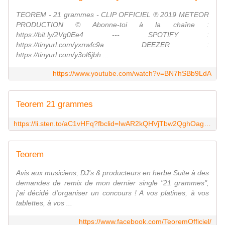
TEOREM - 21 grammes - CLIP OFFICIEL ℗ 2019 METEOR
PRODUCTION © Abonne-toi à la chaîne :
https://bit.ly/2Vg0Ee4 --- SPOTIFY :
https://tinyurl.com/yxnwfc9a DEEZER :
https://tinyurl.com/y3ol6jbh ...
https://www.youtube.com/watch?v=BN7hSBb9LdA
Teorem 21 grammes
https://li.sten.to/aC1vHFq?fbclid=IwAR2kQHVjTbw2QghOago-vbLnQjGkme474PrZ00zkr2oH--sR5lth6tIyDII
Teorem
Avis aux musiciens, DJ's & producteurs en herbe Suite à des
demandes de remix de mon dernier single "21 grammes",
j'ai décidé d'organiser un concours ! A vos platines, à vos
tablettes, à vos ...
https://www.facebook.com/TeoremOfficiel/