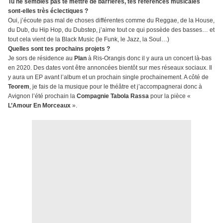
Tu ne sembles pas te mettre de barrières, tes références musicales
sont-elles très éclectiques ?
Oui, j’écoute pas mal de choses différentes comme du Reggae, de la House,
du Dub, du Hip Hop, du Dubstep, j’aime tout ce qui possède des basses… et
tout cela vient de la Black Music (le Funk, le Jazz, la Soul…)
Quelles sont tes prochains projets ?
Je sors de résidence au
Plan
à Ris-Orangis donc il y aura un concert là-bas
en 2020. Des dates vont être annoncées bientôt sur mes réseaux sociaux. Il
y aura un EP avant l’album et un prochain single prochainement. A côté de
Teorem
, je fais de la musique pour le théâtre et j’accompagnerai donc à
Avignon l’été prochain la
Compagnie Tabola Rassa
pour la pièce «
L’Amour En Morceaux
».