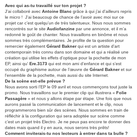
Avec qui as-tu travaillé sur ton projet ?
J’ai collaboré avec
Antoine Blanc
grâce à qui j’ai d'ailleurs repris
le micro ! J’ai beaucoup de chance de l’avoir avec moi sur ce
projet car c’est quelqu’un de très talentueux. Nous nous sommes
rencontrés sur le site
Audiofanzine
par une annonce, et il m’a
redonné le goût de chanter. Nous travaillons en binôme et nous
sommes très complémentaires. Je profite de ta question pour
remercier également
Gérard Bakner
qui est un artiste d'art
contemporain très connu dans son domaine et qui a réalisé une
création qui utilise les effets d’optique pour la pochette de mon
EP, ainsi qu'
Ere.3173
qui est mon ami d’enfance et qui s’est
occupé du graphisme autour de l’œuvre de
Gérard Bakner
et sur
l'ensemble de la pochette, mais aussi du site Internet.
De la scène est-elle prévue ?
Nous avons sorti l’EP le 09 avril et nous commençons tout juste la
promo. Nous travaillons sur le premier clip qui illustrera «
Folie
Passagère
» et nous y allons étape par étape. Une fois que nous
aurons passé la communication de lancement et le clip, nous
programmerons bien sûr des scènes. Nous sommes en train de
réfléchir à la configuration qui sera adoptée sur scène comme
c’est un projet très Electro. Je ne peux pas encore te donner des
dates mais quand il y en aura, nous serons très prêts!
Comment inviterais-tu nos lecteurs à entrer dans ta bulle ?