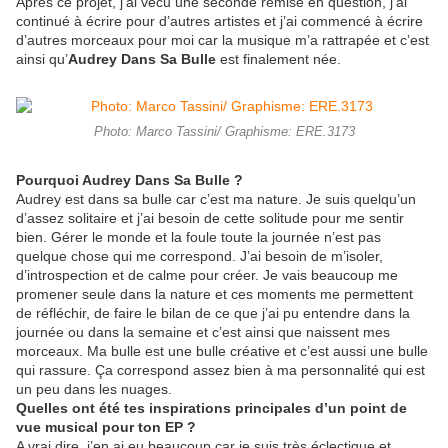
Après ce projet, j’ai vécu une seconde remise en question, j’ai
continué à écrire pour d’autres artistes et j’ai commencé à écrire
d’autres morceaux pour moi car la musique m’a rattrapée et c’est
ainsi qu’
Audrey Dans Sa Bulle
est finalement née.
Photo: Marco Tassini/ Graphisme: ERE.3173
Pourquoi Audrey Dans Sa Bulle ?
Audrey est dans sa bulle car c’est ma nature. Je suis quelqu’un
d’assez solitaire et j’ai besoin de cette solitude pour me sentir
bien. Gérer le monde et la foule toute la journée n’est pas
quelque chose qui me correspond. J’ai besoin de m’isoler,
d’introspection et de calme pour créer. Je vais beaucoup me
promener seule dans la nature et ces moments me permettent
de réfléchir, de faire le bilan de ce que j’ai pu entendre dans la
journée ou dans la semaine et c’est ainsi que naissent mes
morceaux. Ma bulle est une bulle créative et c’est aussi une bulle
qui rassure. Ça correspond assez bien à ma personnalité qui est
un peu dans les nuages.
Quelles ont été tes inspirations principales d’un point de
vue musical pour ton EP ?
A vrai dire, j’en ai eu beaucoup car je suis très éclectique et