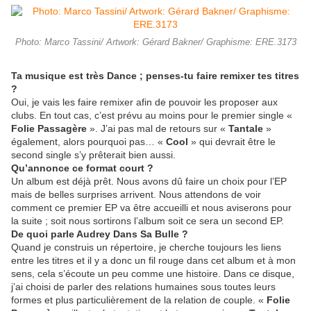
Photo: Marco Tassini/ Artwork: Gérard Bakner/ Graphisme: ERE.3173
Ta musique est très Dance ; penses-tu faire remixer tes titres
?
Oui, je vais les faire remixer afin de pouvoir les proposer aux
clubs. En tout cas, c’est prévu au moins pour le premier single «
Folie Passagère
». J’ai pas mal de retours sur «
Tantale
»
également, alors pourquoi pas… «
Cool
» qui devrait être le
second single s’y prêterait bien aussi.
Qu’annonce ce format court ?
Un album est déjà prêt. Nous avons dû faire un choix pour l’EP
mais de belles surprises arrivent. Nous attendons de voir
comment ce premier EP va être accueilli et nous aviserons pour
la suite ; soit nous sortirons l’album soit ce sera un second EP.
De quoi parle Audrey Dans Sa Bulle ?
Quand je construis un répertoire, je cherche toujours les liens
entre les titres et il y a donc un fil rouge dans cet album et à mon
sens, cela s’écoute un peu comme une histoire. Dans ce disque,
j’ai choisi de parler des relations humaines sous toutes leurs
formes et plus particulièrement de la relation de couple. «
Folie