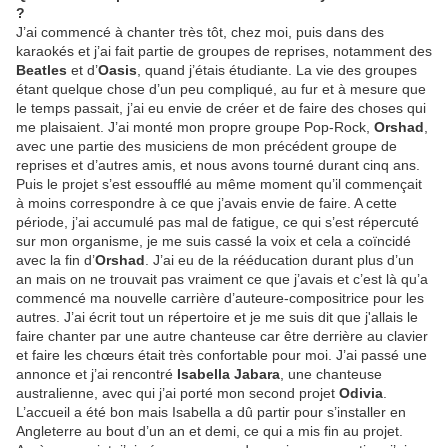
?
J’ai commencé à chanter très tôt, chez moi, puis dans des
karaokés et j’ai fait partie de groupes de reprises, notamment des
Beatles
et d’
Oasis
, quand j’étais étudiante. La vie des groupes
étant quelque chose d’un peu compliqué, au fur et à mesure que
le temps passait, j’ai eu envie de créer et de faire des choses qui
me plaisaient. J’ai monté mon propre groupe Pop-Rock,
Orshad
,
avec une partie des musiciens de mon précédent groupe de
reprises et d’autres amis, et nous avons tourné durant cinq ans.
Puis le projet s’est essoufflé au même moment qu’il commençait
à moins correspondre à ce que j’avais envie de faire. A cette
période, j’ai accumulé pas mal de fatigue, ce qui s’est répercuté
sur mon organisme, je me suis cassé la voix et cela a coïncidé
avec la fin d’
Orshad
. J’ai eu de la rééducation durant plus d’un
an mais on ne trouvait pas vraiment ce que j’avais et c’est là qu’a
commencé ma nouvelle carrière d’auteure-compositrice pour les
autres. J’ai écrit tout un répertoire et je me suis dit que j'allais le
faire chanter par une autre chanteuse car être derrière au clavier
et faire les chœurs était très confortable pour moi. J’ai passé une
annonce et j’ai rencontré
Isabella Jabara
, une chanteuse
australienne, avec qui j’ai porté mon second projet
Odivia
.
L’accueil a été bon mais Isabella a dû partir pour s’installer en
Angleterre au bout d’un an et demi, ce qui a mis fin au projet.