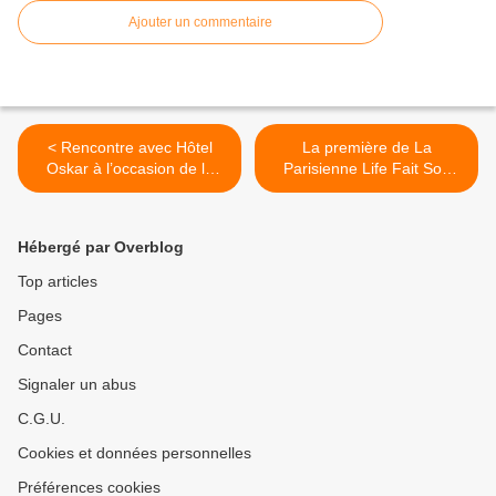
Ajouter un commentaire
< Rencontre avec Hôtel
La première de La
Oskar à l’occasion de la
Parisienne Life Fait Son
sortie de « Mémoires » !
Show au Sonar’t, c’était fun
! >
Hébergé par Overblog
Top articles
Pages
Contact
Signaler un abus
C.G.U.
Cookies et données personnelles
Préférences cookies