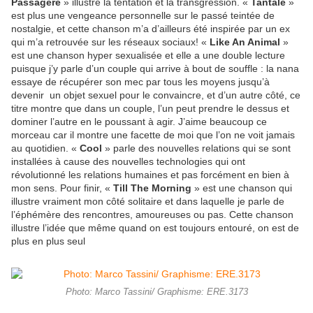
Passagère
» illustre la tentation et la transgression. «
Tantale
»
est plus une vengeance personnelle sur le passé teintée de
nostalgie, et cette chanson m’a d’ailleurs été inspirée par un ex
qui m’a retrouvée sur les réseaux sociaux! «
Like An Animal
»
est une chanson hyper sexualisée et elle a une double lecture
puisque j’y parle d’un couple qui arrive à bout de souffle : la nana
essaye de récupérer son mec par tous les moyens jusqu’à
devenir un objet sexuel pour le convaincre, et d’un autre côté, ce
titre montre que dans un couple, l’un peut prendre le dessus et
dominer l’autre en le poussant à agir. J’aime beaucoup ce
morceau car il montre une facette de moi que l’on ne voit jamais
au quotidien. «
Cool
» parle des nouvelles relations qui se sont
installées à cause des nouvelles technologies qui ont
révolutionné les relations humaines et pas forcément en bien à
mon sens. Pour finir, «
Till The Morning
» est une chanson qui
illustre vraiment mon côté solitaire et dans laquelle je parle de
l’éphémère des rencontres, amoureuses ou pas. Cette chanson
illustre l’idée que même quand on est toujours entouré, on est de
plus en plus seul
Photo: Marco Tassini/ Graphisme: ERE.3173