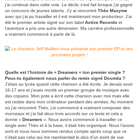
j’
ai continu
é dans cette voie. Le déclic s’est fait lorsque j’
ai
gagné
un concours de jeunes talents. J’y ai rencontré
Th
éo Maxyme
avec qui j’ai pu travailler et il est maintenant mon producteur. J’
ai
été le premier artiste signé sur son label
Active Records
et
l’aventure a pris une autre dimension. Ma carrière professionnelle
a vraiment commencé à partir de là.
Quelle est l’histoire de «
Dreamers
»
ton premier single
?
Peux-tu également nous parler du remix signé Doum
ë
a ?
J’étais au lycée quand cette chanson a été écrite. Je devais avoir
16-17 ans et j’avais monté un premier groupe de musique avec
des copains. Mon pote a écrit cette chanson avec moi mais elle
est restée dans mon ordinateur pendant des années. Au moment
o
ù
j’ai rencontré
Th
éo, j’ai commencé à vraiment composer des
morceaux et j’ai fait deux trois accords sur ce texte et cela a
donné «
Dreamers
». Nous avons commencé à travailler ce
single avec Théo et à
la base, il
était très organique. Nous l’avons
sorti et nous nous sommes rendus compte après coup que ce
n’était pas celui qui me représentait le plus d’un point de vue