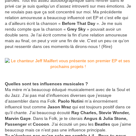
paroles. Tout est assez autobiographique sans rentrer dans le
privé car je suis quelqu’un d’assez introverti sur mes émotions. Je
ne voulais pas
que
ç
a soit concentré sur moi. Ma précédente
relation amoureuse a beaucoup influencé cet EP et c’est elle qui
a d’ailleurs écrit la chanson «
Before That Day
». Je me suis
rendu compte que la chanson «
Grey Sky
»
pouvait avoir un
double sens. Je l’
ai
écrit comme la fin d’une relation amoureuse
mais au final, on peut y voir une fin de vie. C'est un peu ce qu’on
peut ressentir dans ces moments-là dirons-nous ! (Rire)
Quelles sont tes influences musicales ?
Ma m
ère m’a beaucoup é
duqu
é musicalement avec de la Soul et
du Jazz. J’ai pas mal d’influences diverses que j’essaye
d’
assembler dans ma Folk.
Paolo Nutini
m
’a énormément
influencé tout comme
Jason Mraz
qui est toujours positif dans ce
qu’il chante. J’ai beaucoup écouté
Ray Charles, Stevie Wonder,
Marvin Gaye
. Dans la Folk, je te citerais
Angus & Julia Stone,
Passenger
et
Cocoon
. J’
ai
écouté un peu les
Beatles
que j’aime
beaucoup mais ce n’est pas une influence principale.
Tu n’évolues pas qu’en solo me semble-t-il…Peux-tu nous