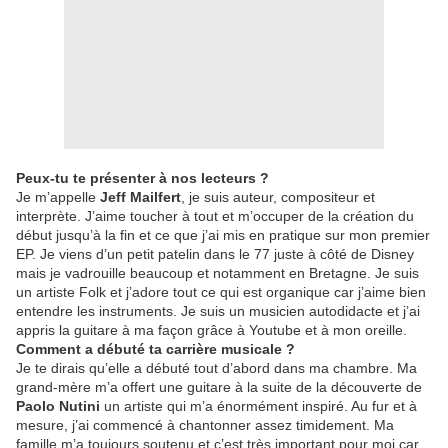
Peux-tu te présenter à nos lecteurs ?
Je m’appelle
Jeff Mailfert
, je suis auteur, compositeur et
interprè
te. J
’aime toucher à tout et m’occuper de la création du
début jusqu’à la fin et ce que j’ai mis en pratique sur mon premier
EP. Je viens d’un petit patelin dans le 77 juste à côté de Disney
mais je vadrouille beaucoup et notamment en Bretagne. Je suis
un artiste Folk et j’adore tout ce qui est organique car j’aime bien
entendre les instruments. Je suis un musicien autodidacte et j’ai
appris la guitare à
ma faç
on grâce à Youtube et à mon oreille.
Comment a dé
but
é
ta carri
è
re musicale
?
Je te dirais qu’
elle a d
é
but
é tout d’abord dans ma chambre. Ma
grand-mère m’a offert une guitare à la suite de la découverte de
Paolo Nutini
un artiste qui m’a énormément inspiré
. Au fur et
à
mesure, j’ai commencé à chantonner assez timidement. Ma
famille m’a toujours soutenu et c’est très important pour moi car