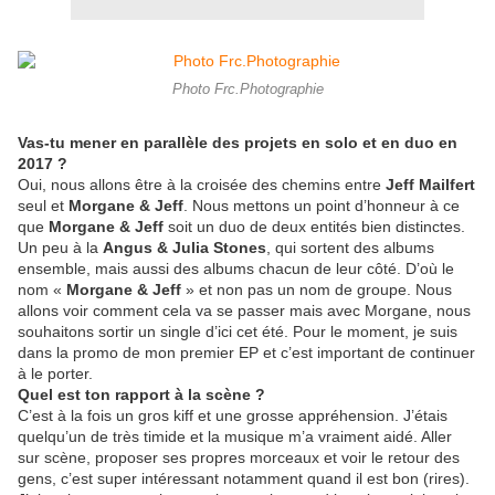
Photo Frc.Photographie
Vas-tu mener en parallèle des projets en solo et en duo en
2017 ?
Oui, nous allons être à la croisée des chemins entre
Jeff Mailfert
seul et
Morgane & Jeff
. Nous mettons un point d’honneur à ce
que
Morgane & Jeff
soit un duo de deux entités bien distinctes.
Un peu à la
Angus & Julia Stones
, qui sortent des albums
ensemble, mais aussi des albums chacun de leur côté. D’où le
nom «
Morgane & Jeff
» et non pas un nom de groupe. Nous
allons voir comment cela va se passer mais avec Morgane, nous
souhaitons sortir un single d’ici cet été. Pour le moment, je suis
dans la promo de mon premier EP et c’est important de continuer
à le porter.
Quel est ton rapport à
la sc
ène ?
C’est à la fois un gros kiff et une grosse appré
hension. J
’étais
quelqu’un de très timide et la musique m’a vraiment aidé. Aller
sur scène, proposer ses propres morceaux et voir le retour des
gens, c’
est super int
éressant notamment quand il est bon (rires).