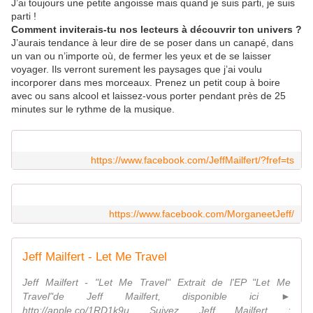
J’ai toujours une petite angoisse mais quand je suis parti, je suis
parti !
Comment inviterais-tu nos lecteurs à découvrir ton univers ?
J’aurais tendance à leur dire de se poser dans un canapé, dans
un van ou n’
importe où
, de fermer les yeux et de se laisser
voyager. Ils verront surement les paysages que j’ai voulu
incorporer dans mes morceaux. Prenez un petit coup à boire
avec ou sans alcool et laissez-vous porter pendant près de 25
minutes sur le rythme de la musique.
https://www.facebook.com/JeffMailfert/?fref=ts
https://www.facebook.com/MorganeetJeff/
Jeff Mailfert - Let Me Travel
Jeff Mailfert - "Let Me Travel" Extrait de l'EP "Let Me
Travel"de Jeff Mailfert, disponible ici ►
http://apple.co/1RD1k9u Suivez Jeff Mailfert :