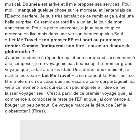
musical.
Doum
ë
a
est arrivé
et il m
’
a propos
é ses services. Pour
moi, il manquait quelque chose sur le morceau et j’entendais de
l’
Electro derri
ère. Je suis très satisfait de ce remix et
ç
a a
été une
belle surprise. Ce remix est sorti il y a un an, le jour de mon
anniversaire. Pour la petite anecdote, je joue beaucoup ce
morceau en live mais dans une version beaucoup plus Soul.
«
Let Me Travel
»
ton premier EP est sorti au printemps
dernier. Comme l’indiquerait son titre ; est-ce un disque de
globetrotter ?
J’aurais tendance à répondre oui et non car quand j’ai commencé
à le composer, je ne voyageais pas beaucoup. Le premier grand
voyage que j’ai fait a été les Etats-Unis durant deux mois et j’
ai
écrit le morceau «
Let Me Travel
» à ce moment-là. Pour moi, ce
titre a été un cri du cœur que j’adressais à celle qui partageait ma
vie à ce moment-là et qui était un peu inquiète à l’idée de me
laisser voyager seul. C’est à partir de ce premier voyage que j’ai
commencé à composer le reste de l’EP et que j’ai commencé à
bouger un peu partout. Ce voyage marque le début de Jeff le
globetrotter ! (Rires).