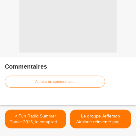
Commentaires
Ajouter un commentaire
< Fun Radio Summer
Le groupe Jefferson
Dance 2015, la compilation
Airplane réinventé par Mr
la plus dance de l’été !
Belt, Wezol & Freejack ! >