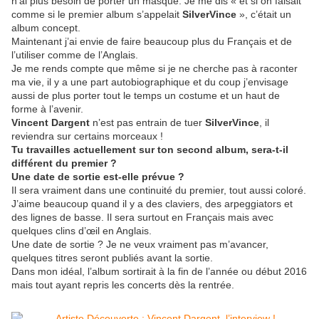
n’ai plus besoin de porter un masque. Je me dis « et si on faisait
comme si le premier album s’appelait
SilverVince
», c’était un
album concept.
Maintenant j’ai envie de faire beaucoup plus du Français et de
l’utiliser comme de l’Anglais.
Je me rends compte que même si je ne cherche pas à raconter
ma vie, il y a une part autobiographique et du coup j’envisage
aussi de plus porter tout le temps un costume et un haut de
forme à l’avenir.
Vincent Dargent
n’est pas entrain de tuer
SilverVince
, il
reviendra sur certains morceaux !
Tu travailles actuellement sur ton second album, sera-t-il
différent du premier
?
Une date de sortie est-elle prévue
?
Il sera vraiment dans une continuité du premier, tout aussi coloré.
J’aime beaucoup quand il y a des claviers, des arpeggiators et
des lignes de basse. Il sera surtout en Français mais avec
quelques clins d’œil en Anglais.
Une date de sortie ? Je ne veux vraiment pas m’avancer,
quelques titres seront publiés avant la sortie.
Dans mon idéal, l’album sortirait à la fin de l’année ou début 2016
mais tout ayant repris les concerts dès la rentrée.