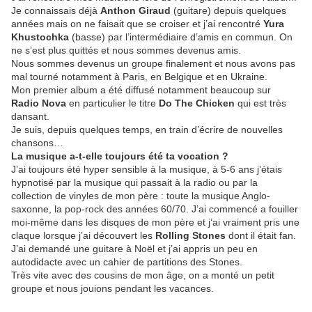
Je connaissais déjà
Anthon Giraud
(guitare) depuis quelques
années mais on ne faisait que se croiser et j’ai rencontré
Yura
Khustochka
(basse) par l’intermédiaire d’amis en commun. On
ne s’est plus quittés et nous sommes devenus amis.
Nous sommes devenus un groupe finalement et nous avons pas
mal tourné notamment à Paris, en Belgique et en Ukraine.
Mon premier album a été diffusé notamment beaucoup sur
Radio Nova
en particulier le titre
Do The Chicken
qui est très
dansant.
Je suis, depuis quelques temps, en train d’écrire de nouvelles
chansons…
La musique a-t-elle toujours été
ta vocation
?
J’ai toujours été hyper sensible à la musique, à 5-6 ans j’étais
hypnotisé par la musique qui passait à la radio ou par la
collection de vinyles de mon père : toute la musique Anglo-
saxonne, la pop-rock des années 60/70. J’ai commencé a fouiller
moi-même dans les disques de mon père et j’ai vraiment pris une
claque lorsque j’ai découvert les
Rolling Stones
dont il était fan.
J’ai demandé une guitare à Noël et j’ai appris un peu en
autodidacte avec un cahier de partitions des Stones.
Très vite avec des cousins de mon âge, on a monté un petit
groupe et nous jouions pendant les vacances.