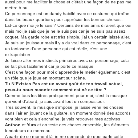
aussi pour me faciliter la chose et c’était une façon de ne pas me
mettre à nu.
Ce personnage est un dandy habillé avec ce costume qui traîne
dans les beaux quartiers pour apprécier les bonnes choses…
Est-ce que moi je le suis ? Certains de mes amis diraient que oui
mais moi je sais que je ne le suis pas car je ne suis pas assez
coquet. Ma garde robe est très simple, j’ai un certain laissé aller.
Je suis un jouisseur mais il y a du vrai dans ce personnage, c’est
un fantasme d’une personne qui est réelle, c’est une
extrapolation.
Je laisse aller mes instincts primaires avec ce personnage, cela
se fait plus facilement car je porte ce masque.
C’est une façon pour moi d’apprendre le métier également, c’est
un rôle que je joue en montant sur scène.
Tu N’Existes Pas est un avant goût de ton travail actuel,
peux-tu nous raconter comment est né
ce titre
?
Comme tous les titres pratiquement pour moi, c’est la musique
qui vient d’abord, je suis avant tout un compositeur.
Très souvent, la musique s’impose, je laisse venir les choses
dans l’air en jouant de la guitare, un moment donné des accords
vont bien et cela s’enchaîne, je vais retrouver mes acolytes
Anthon
et
Yura
et on teste des choses ensemble, les éléments
fondateurs du morceau.
A partir de ce moment là, je me demande de quoi parle cette