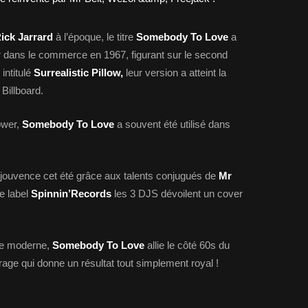
ick Jarrard
à l’époque, le titre
Somebody To Love
a
ir dans le commerce en 1967, figurant sur le second
intitulé
Surrealistic Pillow,
leur version a atteint la
Billboard.
ower,
Somebody To Love
a souvent été utilisé dans
e jouvence cet été grâce aux talents conjugués de
Mr
le label
Spinnin’Records
les 3 DJS dévoilent un cover
 le moderne,
Somebody To Love
allie le côté 60s du
rage qui donne un résultat tout simplement royal !