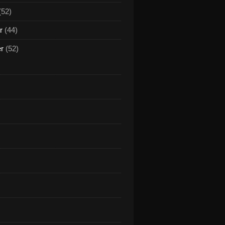
(52)
r
(44)
er
(52)