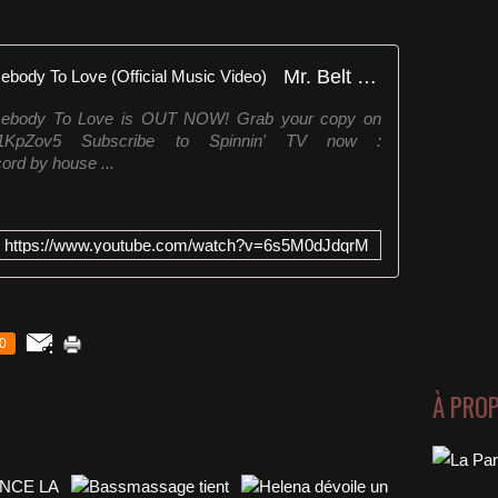
Mr. Belt & Wezol, Freejak - Somebody To Love (Official Music Video)
omebody To Love is OUT NOW! Grab your copy on
.dj/1KpZov5 Subscribe to Spinnin' TV now :
cord by house ...
https://www.youtube.com/watch?v=6s5M0dJdqrM
0
À PRO