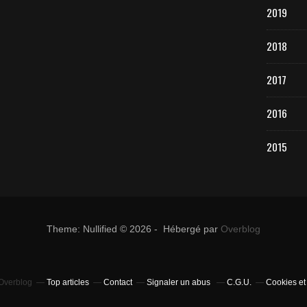
2019
2018
2017
2016
2015
Theme: Nullified © 2026 - Hébergé par
Overblog
 Overblog
Top articles
Contact
Signaler un abus
C.G.U.
Cookies et