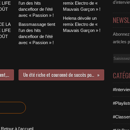
d'intervi
NEWSL
Helena dévoile un
CE LA
Bassmassage tient
remix Electro de «
 LIFE
l’un des hits
Mauvais Garçon » !
Abonnez-
AOÛT
dancefloor de l’été
articles 
avec « Passion » !
Email
CATÉG
Artiste Découverte : Vincent Dargent, l’interview !
Un été riche et couronné de succès pour Cazzette !
#Intervi
#Playlis
#Classe
Retour à l'accueil