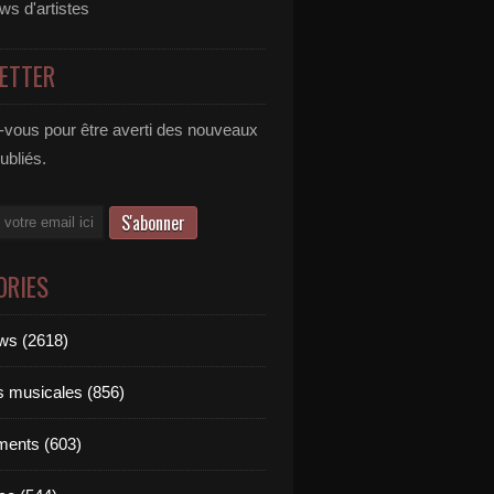
ews d'artistes
ETTER
vous pour être averti des nouveaux
publiés.
ORIES
ews (2618)
ts musicales (856)
ments (603)