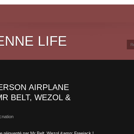
ENNE LIFE
ERSON AIRPLANE
R BELT, WEZOL &
cnation