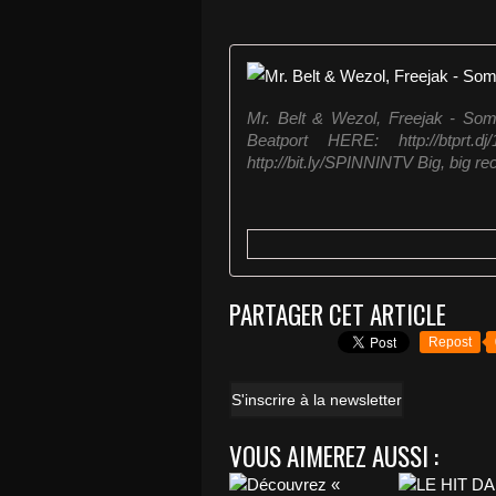
Mr. Belt & Wezol, Freejak - S
Beatport HERE: http://btprt
http://bit.ly/SPINNINTV Big, big re
PARTAGER CET ARTICLE
Repost
S'inscrire à la newsletter
VOUS AIMEREZ AUSSI :