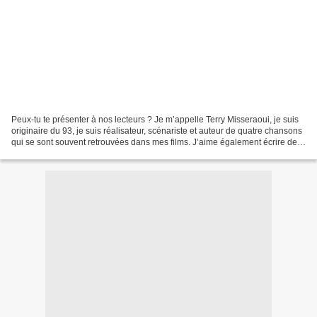
Peux-tu te présenter à nos lecteurs ? Je m’appelle Terry Misseraoui, je suis
originaire du 93, je suis réalisateur, scénariste et auteur de quatre chansons
qui se sont souvent retrouvées dans mes films. J’aime également écrire des
nouvelles qui pour l’instant...