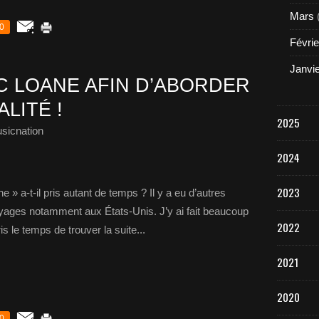
Mars
0
Févrie
Janvi
 LOANE AFIN D’ABORDER
LITÉ !
2025
sicnation
2024
2023
e » a-t-il pris autant de temps ? Il y a eu d’autres
yages notamment aux États-Unis. J’y ai fait beaucoup
2022
is le temps de trouver la suite...
2021
2020
0