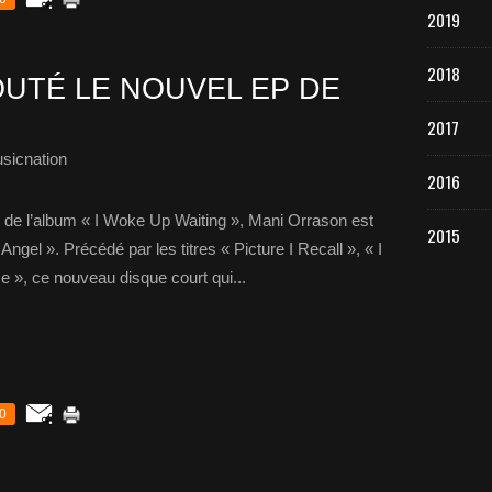
2019
2018
UTÉ LE NOUVEL EP DE
2017
sicnation
2016
n de l’album « I Woke Up Waiting », Mani Orrason est
2015
gel ». Précédé par les titres « Picture I Recall », « I
me », ce nouveau disque court qui...
0