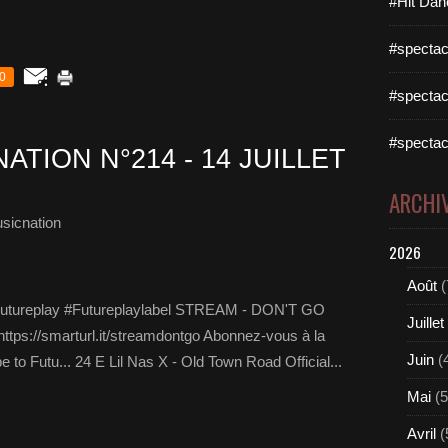
#Hit Dan
#spectac
0
#spectac
#spectac
ATION N°214 - 14 JUILLET
ARCHI
sicnation
2026
Août
(
utureplay #Futureplaylabel STREAM - DON'T GO
Juillet
: https://smarturl.it/streamdontgo Abonnez-vous à la
Juin
(
 to Futu... 24 E Lil Nas X - Old Town Road Official...
Mai
(5
Avril
(