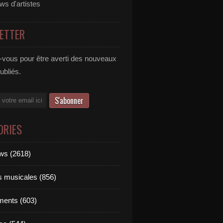
ews d'artistes
ETTER
vous pour être averti des nouveaux
publiés.
ORIES
ews (2618)
ts musicales (856)
ments (603)