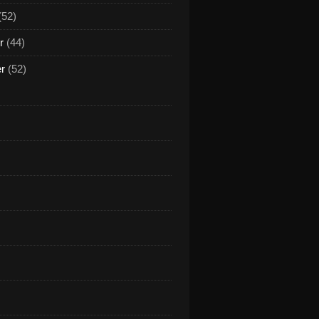
(52)
r
(44)
er
(52)