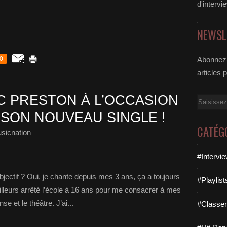
d'intervi
NEWSL
0
Abonnez-
articles 
 PRESTON À L’OCCASION
Email
 SON NOUVEAU SINGLE !
CATÉG
sicnation
#Intervi
bjectif ? Oui, je chante depuis mes 3 ans, ça a toujours
#Playlis
ailleurs arrêté l’école à 16 ans pour me consacrer à mes
se et le théâtre. J’ai...
#Classe