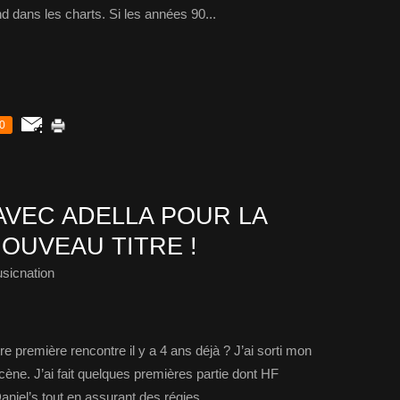
 dans les charts. Si les années 90...
0
AVEC ADELLA POUR LA
OUVEAU TITRE !
sicnation
re première rencontre il y a 4 ans déjà ? J’ai sorti mon
ène. J’ai fait quelques premières partie dont HF
niel’s tout en assurant des régies...