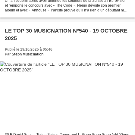
Un an et demi après avoir défendu les couleurs de la Suisse à l’Eurovision
et remporté le concours avec « The Code », Nemo dévoile son premier
album et avec « Arthouse », l’artiste prouve qu’il n’a rien d’un débutant ni
d’un phénomène éphémère. Ce premier...
LE TOP 30 MUSICNATION N°540 - 19 OCTOBRE
2025
Publié le 19/10/2025 à 05:46
Par
Steph Musicnation
30 E David Guetta, Teddy Swims, Tones and I - Gone Gone Gone Add "Gone