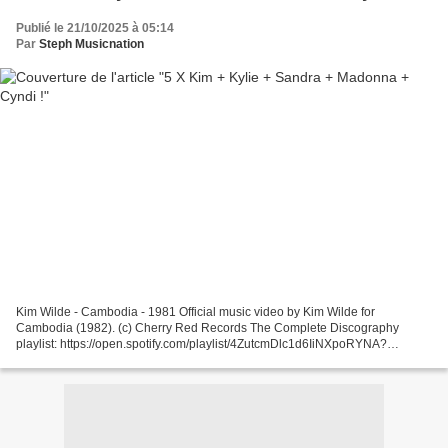
Publié le 21/10/2025 à 05:14
Par
Steph Musicnation
Kim Wilde - Cambodia - 1981 Official music video by Kim Wilde for
Cambodia (1982). (c) Cherry Red Records The Complete Discography
playlist: https://open.spotify.com/playlist/4ZutcmDlc1d6IiNXpoRYNA?
si=8f8cbdb190124588 ... Kim Wilde - House Of Salome -...