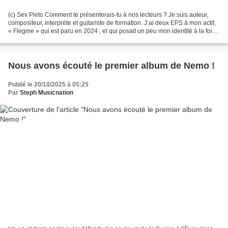
(c) Sev Pieto Comment te présenterais-tu à nos lecteurs ? Je suis auteur,
compositeur, interprète et guitariste de formation. J’ai deux EPS à mon actif,
« Flegme » qui est paru en 2024 ; et qui posait un peu mon identité à la fois
musicale et d’auteur...
Nous avons écouté le premier album de Nemo !
Publié le 20/10/2025 à 05:25
Par
Steph Musicnation