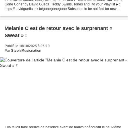
Gone Gone" by David Guetta, Teddy Swims, Tones and I to your Playlist ▶ :
https://davidguetta.lnk.to/gonegonegone Subscribe to be notified for new
videos ➡️ ... 29 E Emma - Pas Besoin...
Melanie C est de retour avec le surprenant «
Sweat » !
Publié le 18/10/2025 à 05:19
Par
Steph Musicnation
Il va falloir faire preuve de patience avant de pouvoir découvrir le neuvième