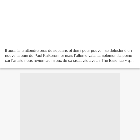
Il aura fallu attendre près de sept ans et demi pour pouvoir se délecter d’un
nouvel album de Paul Kalkbrenner mais l’attente valait amplement la peine
car l’artiste nous revient au mieux de sa créativité avec « The Essence » qui
porte bien son nom puisque...