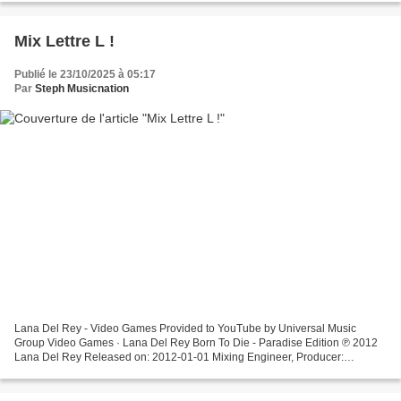
Mix Lettre L !
Publié le 23/10/2025 à 05:17
Par
Steph Musicnation
Lana Del Rey - Video Games Provided to YouTube by Universal Music
Group Video Games · Lana Del Rey Born To Die - Paradise Edition ℗ 2012
Lana Del Rey Released on: 2012-01-01 Mixing Engineer, Producer:
Robopop Mastering ... Lio - L'Amour de Ma Vie L'amour...