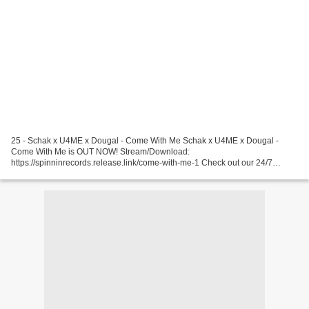
25 - Schak x U4ME x Dougal - Come With Me Schak x U4ME x Dougal -
Come With Me is OUT NOW! Stream/Download:
https://spinninrecords.release.link/come-with-me-1 Check out our 24/7
livestream: https://www.youtube.com/watch?v=xf9Ejt4OmWQ Make ... 24 -
Yves...