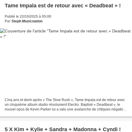
Tame Impala est de retour avec « Deadbeat » !
Publié le 22/10/2025 à 05:00
Par
Steph Musicnation
Cinq ans et demi après « The Slow Rush », Tame Impala est de retour avec
un cinquième album studio résolument Electro. Baptisé « Deadbeat », le
nouvel opus de Kevin Parker lui a valu une avalanche de critiques négatives
de la part de bon nombre de médias...
5 X Kim + Kylie + Sandra + Madonna + Cyndi !