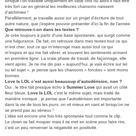
lorsque l’on travaille uniquement en vase clos ou alors il faut être
très fort car en général les meilleures chansons naissent
d’alchimies !
Parallèlement, je travaille aussi sur un projet d'écriture de tout
autre nature, que j'espère pouvoir présenter d'ici la fin de l'année.
Que retrouve-t-on dans tes textes ?
Je crée toujours à partir d'une base spontanée, qui surgit comme
une fulgurance. De fait, on retrouve dans mes textes tout ce qui
m’est cher, tout ce qui m’interroge mais aussi tout ce qui
m’inspire et qui me fait vibrer, et souvent les sentiments arrivent
en première ligne. La vraie phase de travail, de façonnage, elle
vient après. Je ne me dis pas « aujourd'hui, je vais écrire sur tel
ou tel sujet », je pense que les chansons « forcées » sont moins
bonnes.
Love Is LOL c’est aussi beaucoup d’autodérision, non ?
Oui ; le titre fait presque écho à
Summer Love
qui avait un côté
fleur bleue,
Love Is LOL
c’est le même sujet, mais traité de
manière ironique ; je pense que l’autodérision est importante
dans la vie de tous les jours, on vit mieux en riant et lorsqu’on ne
se prend pas au sérieux !
L’idée est encore une fois très spontanée tout comme le clip.
Le clown se fait moquer mais il se met en scène pour faire rire,
c’est un peu renverser la négativité en positivité.