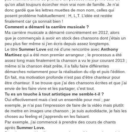
qu'on allait toujours écorcher mon vrai nom de famille. Je n'ai
donc gardé que les lettres muettes de mon nom, celles qui
posent problème habituellement : H, L,T. L’idée est restée
finalement car ça sonnait bien !
Comment a démarré ta carrière musicale ?
Ma carrière musicale a démarré concrètement en 2012, alors
que je commençais à avoir en stock des chansons dont j’étais un
peu plus fier même si j’en écris depuis assez longtemps.
Le titre
Summer Love
est né d’une rencontre avec
Anthony
Martinez
qui a été mon premier arrangeur ; le processus a été
assez long mais finalement la chanson a vu le jour courant 2013 ;
même si la chanson était prête, il a fallu faire différentes
démarches notamment pour la réalisation du clip et puis l'édition.
En fait, ma motivation profonde n'est pas d'être chanteur pour
être chanteur. Il se trouve que j’ai des chansons écrites et que j’ai
envie de les faire vivre et les partager, c'est tout.
Tu es un touche à tout artistique me semble-t-il ?
Oui effectivement mais c’est un ensemble pour moi ; par
exemple, je n’ai pas l’impression de faire de la vidéo mais plutôt
de mettre en images une chanson ; je suis autodidacte, je fais les
choses au feeling et j’apprends en les faisant.
Par exemple, j’ai commencé à prendre des cours de chants
après
Summer Love.