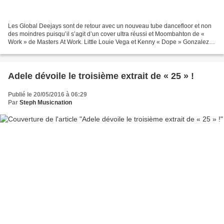
Les Global Deejays sont de retour avec un nouveau tube dancefloor et non
des moindres puisqu’il s’agit d’un cover ultra réussi et Moombahton de «
Work » de Masters At Work. Little Louie Vega et Kenny « Dope » Gonzalez
avaient sorti cet hymne house en...
Adele dévoile le troisième extrait de « 25 » !
Publié le 20/05/2016 à 06:29
Par
Steph Musicnation