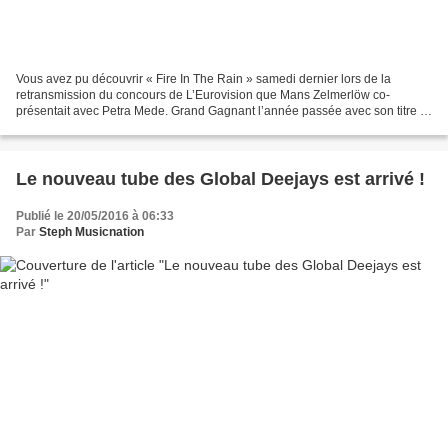
Vous avez pu découvrir « Fire In The Rain » samedi dernier lors de la
retransmission du concours de L’Eurovision que Mans Zelmerlöw co-
présentait avec Petra Mede. Grand Gagnant l’année passée avec son titre «
Heroes » qui s’est classé numéro 1 des ventes...
Le nouveau tube des Global Deejays est arrivé !
Publié le 20/05/2016 à 06:33
Par
Steph Musicnation