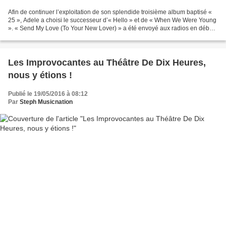
Afin de continuer l’exploitation de son splendide troisième album baptisé «
25 », Adele a choisi le successeur d’« Hello » et de « When We Were Young
». « Send My Love (To Your New Lover) » a été envoyé aux radios en début
de semaine, c’est un titre différent...
Les Improvocantes au Théâtre De Dix Heures,
nous y étions !
Publié le 19/05/2016 à 08:12
Par
Steph Musicnation