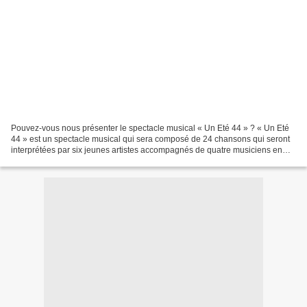
Pouvez-vous nous présenter le spectacle musical « Un Eté 44 » ? « Un Eté
44 » est un spectacle musical qui sera composé de 24 chansons qui seront
interprétées par six jeunes artistes accompagnés de quatre musiciens en
live. Le fait que toutes les chansons...