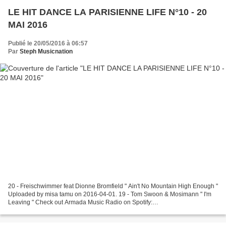
LE HIT DANCE LA PARISIENNE LIFE N°10 - 20
MAI 2016
Publié le 20/05/2016 à 06:57
Par
Steph Musicnation
20 - Freischwimmer feat Dionne Bromfield " Ain't No Mountain High Enough "
Uploaded by misa tamu on 2016-04-01. 19 - Tom Swoon & Mosimann " I'm
Leaving " Check out Armada Music Radio on Spotify:
http://bit.ly/ArmadaRadio Listen or download: https://ZOUK245.lnk.to/ILYA...