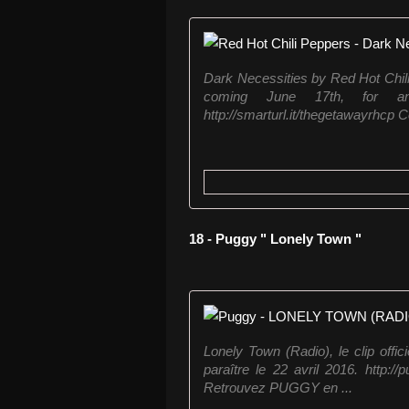
Dark Necessities by Red Hot Ch
coming June 17th, for an
http://smarturl.it/thegetawayrhcp 
18 - Puggy " Lonely Town "
Lonely Town (Radio), le clip offic
paraître le 22 avril 2016. http://
Retrouvez PUGGY en ...