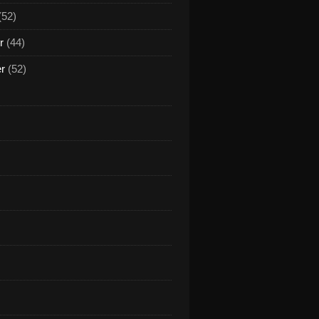
(52)
r
(44)
er
(52)