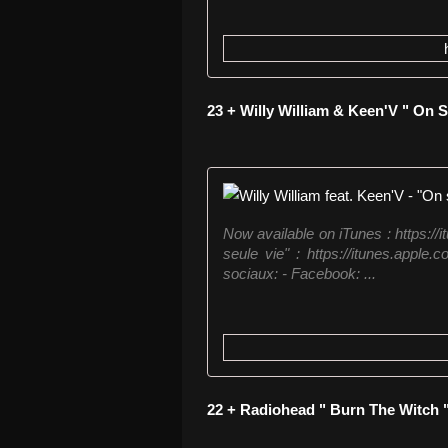
23 + Willy William & Keen'V " On S
Now available on iTunes : https://
seule vie" : https://itunes.apple
sociaux: - Facebook: ...
22 + Radiohead " Burn The Witch 