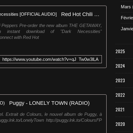
e
Mars
s
Red Hot Chili Peppers - Dark Necessities [OFFICIAL AUDIO]
:
Févrie
h
ili Peppers Pre-order the new album THE GETAWAY,
t
Janvi
 instant download of "Dark Necessities"
t
Connect with Red Hot
p
:
2025
/
/
https://www.youtube.com/watch?v=qJ_Tw0w3lLA
s
2024
m
a
2023
r
t
u
2022
r
Puggy - LONELY TOWN (RADIO)
l
2021
.
iel. Extrait de Colours, le nouvel album de Puggy, à
i
puggy.lnk.to/LonelyTown http://puggy.lnk.to/ColoursFP
t
2020
/