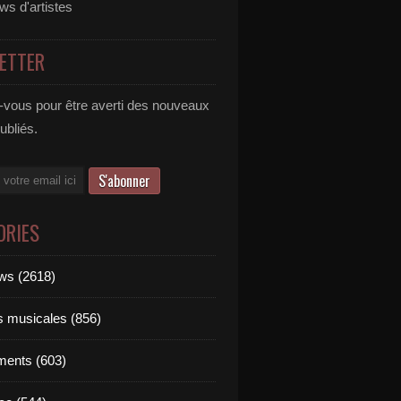
ews d'artistes
ETTER
vous pour être averti des nouveaux
publiés.
ORIES
ews (2618)
ts musicales (856)
ments (603)