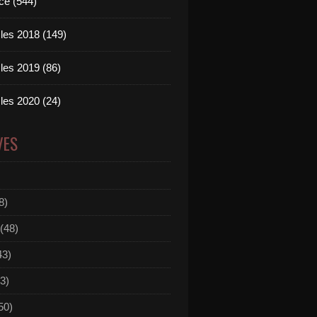
ce (544)
les 2018 (149)
les 2019 (86)
les 2020 (24)
VES
8)
(48)
43)
3)
50)