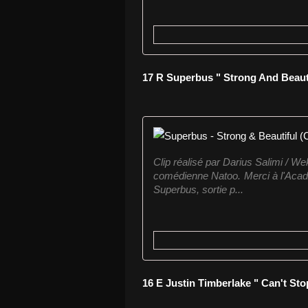
17 R Superbus " Strong And Beauti
Clip réalisé par Darius Salimi / We
comédienne Natoo. Merci à l'Acad
Superbus, sortie p...
16 E Justin Timberlake " Can't Sto