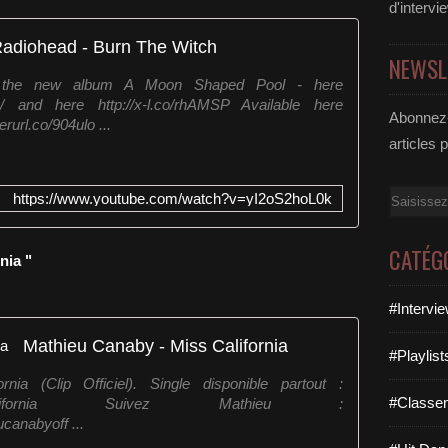
i
d'intervi
o
adiohead - Burn The Witch
s
NEWSL
f
 the new album A Moon Shaped Pool - here
i
/ and here http://x-l.co/rhAMSP Available here
l
Abonnez-
erurl.co/904ulo ...
m
articles 
A
l
i
Email
https://www.youtube.com/watch?v=yI2oS2hoL0k
c
e
T
CATÉG
nia "
h
r
o
#Intervi
u
Mathieu Canaby - Miss California
g
#Playlis
h
ia (Clip Officiel). Single disponible partout :
T
#Classe
k.to/MissCalifornia Suivez Mathieu :
h
canabyoff ...
e
L