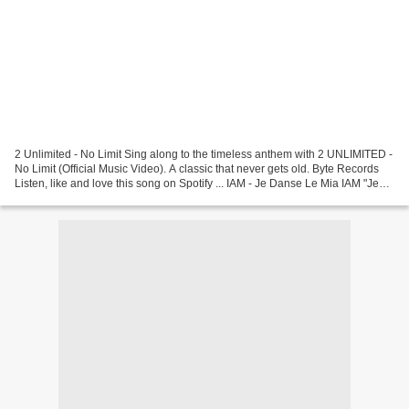
2 Unlimited - No Limit Sing along to the timeless anthem with 2 UNLIMITED -
No Limit (Official Music Video). A classic that never gets old. Byte Records
Listen, like and love this song on Spotify ... IAM - Je Danse Le Mia IAM "Je
danse le Mia" - Clip...