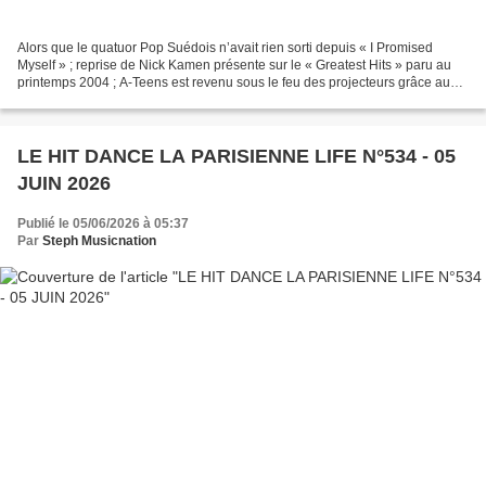
Alors que le quatuor Pop Suédois n’avait rien sorti depuis « I Promised
Myself » ; reprise de Nick Kamen présente sur le « Greatest Hits » paru au
printemps 2004 ; A-Teens est revenu sous le feu des projecteurs grâce au
Melodifestivalen il y a deux ans...
LE HIT DANCE LA PARISIENNE LIFE N°534 - 05
JUIN 2026
Publié le 05/06/2026 à 05:37
Par
Steph Musicnation