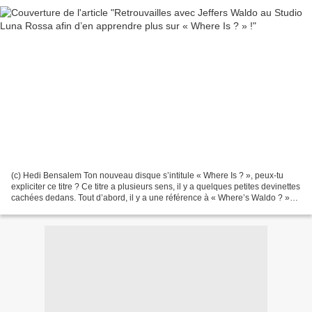
(c) Hedi Bensalem Ton nouveau disque s’intitule « Where Is ? », peux-tu
expliciter ce titre ? Ce titre a plusieurs sens, il y a quelques petites devinettes
cachées dedans. Tout d’abord, il y a une référence à « Where’s Waldo ? »
qui est le « Où Est Charlie...