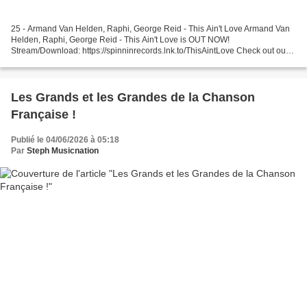
25 - Armand Van Helden, Raphi, George Reid - This Ain't Love Armand Van
Helden, Raphi, George Reid - This Ain't Love is OUT NOW!
Stream/Download: https://spinninrecords.lnk.to/ThisAintLove Check out our
24/7 livestream: ... 24 - David Moss - How Gee David...
Les Grands et les Grandes de la Chanson
Française !
Publié le 04/06/2026 à 05:18
Par
Steph Musicnation