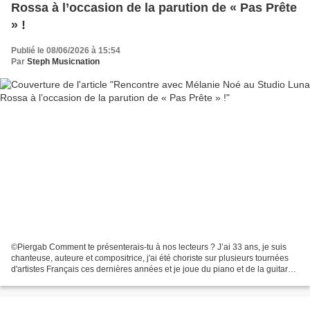
Rossa à l’occasion de la parution de « Pas Prête
» !
Publié le 08/06/2026 à 15:54
Par
Steph Musicnation
©Piergab Comment te présenterais-tu à nos lecteurs ? J’ai 33 ans, je suis
chanteuse, auteure et compositrice, j'ai été choriste sur plusieurs tournées
d'artistes Français ces dernières années et je joue du piano et de la guitare.
As-tu très tôt envisagé...