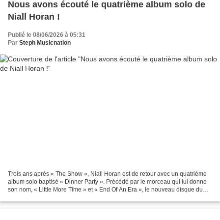
Nous avons écouté le quatrième album solo de
Niall Horan !
Publié le 08/06/2026 à 05:31
Par
Steph Musicnation
Trois ans après « The Show », Niall Horan est de retour avec un quatrième
album solo baptisé « Dinner Party ». Précédé par le morceau qui lui donne
son nom, « Little More Time » et « End Of An Era », le nouveau disque du
chanteur Irlandais a été produit...