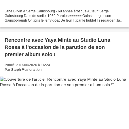
Jane Birkin & Serge Gainsbourg - 69 année érotique Auteur: Serge
Gainsbourg Date de sortie: 1969 Paroles ====== Gainsbourg et son
Gainsborough Ont pris le ferry-boat De leur lit par le hublot Ils regardent la
côte Ils s'aiment et la traversée Durera Jean-Jacques...
Rencontre avec Yaya Minté au Studio Luna
Rossa à l’occasion de la parution de son
premier album solo !
Publié le 03/06/2026 à 16:24
Par
Steph Musicnation