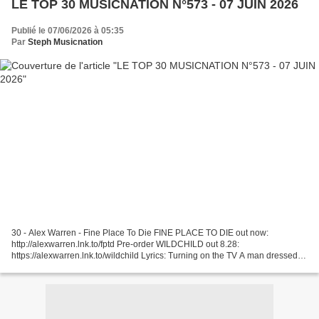
LE TOP 30 MUSICNATION N°573 - 07 JUIN 2026
Publié le 07/06/2026 à 05:35
Par
Steph Musicnation
30 - Alex Warren - Fine Place To Die FINE PLACE TO DIE out now:
http://alexwarren.lnk.to/fptd Pre-order WILDCHILD out 8.28:
https://alexwarren.lnk.to/wildchild Lyrics: Turning on the TV A man dressed in
black says The tensions and ... 29 - Dj Louis &...