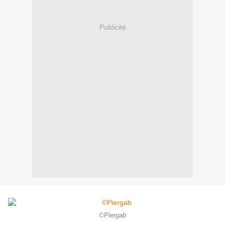
Publicité
©Piergab