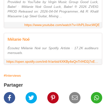
Provided to YouTube by Virgin Music Group Good Luck,
Babe! · Mélanie Noé Good Luck, Babe! ℗ 2026 ZVEIG
PROD Released on: 2026-04-04 Programmer, A& R: Khalil
Maouene Lap Steel Guitar, Mixing ...
https://www.youtube.com/watch?v=VhPL0svcWQE
Mélanie Noé
Écoutez Mélanie Noé sur Spotify. Artiste · 17.2K auditeurs
mensuels.
https://open.spotify.com/intl-fr/artist/4XKBy4eQnTrIHD2j7xEXDG
#Interviews
Partager