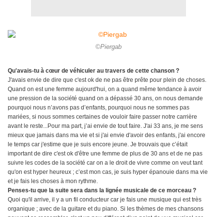
©Piergab
Qu'avais-tu à cœur de véhiculer au travers de cette chanson ?
J'avais envie de dire que c'est ok de ne pas être prête pour plein de choses.
Quand on est une femme aujourd'hui, on a quand même tendance à avoir
une pression de la société quand on a dépassé 30 ans, on nous demande
pourquoi nous n’avons pas d’enfants, pourquoi nous ne sommes pas
mariées, si nous sommes certaines de vouloir faire passer notre carrière
avant le reste...Pour ma part, j’ai envie de tout faire. J'ai 33 ans, je me sens
mieux que jamais dans ma vie et si j'ai envie d'avoir des enfants, j'ai encore
le temps car j'estime que je suis encore jeune. Je trouvais que c’était
important de dire c'est ok d'être une femme de plus de 30 ans et de ne pas
suivre les codes de la société car on a le droit de vivre comme on veut tant
qu'on est hyper heureux ; c’est mon cas, je suis hyper épanouie dans ma vie
et je fais les choses à mon rythme.
Penses-tu que la suite sera dans la lignée musicale de ce morceau ?
Quoi qu'il arrive, il y a un fil conducteur car je fais une musique qui est très
organique ; avec de la guitare et du piano. Si les thèmes de mes chansons