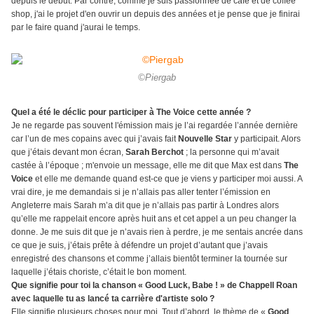
depuis le début. Par contre, comme je suis passionnée de café et de coffee
shop, j'ai le projet d'en ouvrir un depuis des années et je pense que je finirai
par le faire quand j'aurai le temps.
©Piergab
Quel a été le déclic pour participer à The Voice cette année ?
Je ne regarde pas souvent l'émission mais je l’ai regardée l’année dernière
car l’un de mes copains avec qui j’avais fait
Nouvelle Star
y participait. Alors
que j’étais devant mon écran,
Sarah Berchot
; la personne qui m’avait
castée à l’époque ; m'envoie un message, elle me dit que Max est dans
The
Voice
et elle me demande quand est-ce que je viens y participer moi aussi. A
vrai dire, je me demandais si je n’allais pas aller tenter l’émission en
Angleterre mais Sarah m’a dit que je n’allais pas partir à Londres alors
qu’elle me rappelait encore après huit ans et cet appel a un peu changer la
donne. Je me suis dit que je n’avais rien à perdre, je me sentais ancrée dans
ce que je suis, j’étais prête à défendre un projet d’autant que j’avais
enregistré des chansons et comme j’allais bientôt terminer la tournée sur
laquelle j’étais choriste, c’était le bon moment.
Que signifie pour toi la chanson « Good Luck, Babe ! » de Chappell Roan
avec laquelle tu as lancé ta carrière d'artiste solo ?
Elle signifie plusieurs choses pour moi. Tout d’abord, le thème de «
Good