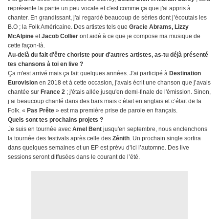
représente la partie un peu vocale et c'est comme ça que j'ai appris à
chanter. En grandissant, j'ai regardé beaucoup de séries dont j’écoutais les
B.O ; la Folk Américaine. Des artistes tels que
Gracie Abrams, Lizzy
McAlpine
et
Jacob Collier
ont aidé à ce que je compose ma musique de
cette façon-là.
Au-delà du fait d'être choriste pour d'autres artistes, as-tu déjà présenté
tes chansons à toi en live ?
Ça m'est arrivé mais ça fait quelques années. J'ai participé à
Destination
Eurovision
en 2018 et à cette occasion, j'avais écrit une chanson que j’avais
chantée sur
France 2
; j'étais allée jusqu'en demi-finale de l'émission. Sinon,
j’ai beaucoup chanté dans des bars mais c’était en anglais et c’était de la
Folk. «
Pas Prête
» est ma première prise de parole en français.
Quels sont tes prochains projets ?
Je suis en tournée avec
Amel Bent
jusqu'en septembre, nous enclenchons
la tournée des festivals après celle des
Zénith
. Un prochain single sortira
dans quelques semaines et un EP est prévu d’ici l’automne. Des live
sessions seront diffusées dans le courant de l’été.