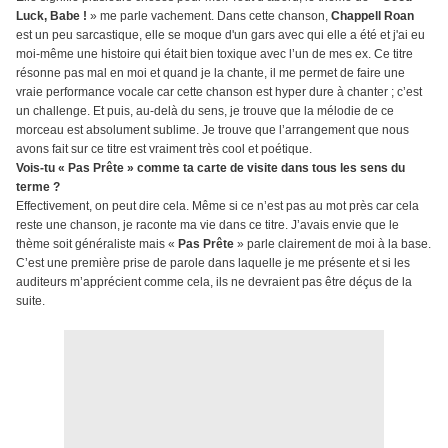
Luck, Babe !
» me parle vachement. Dans cette chanson,
Chappell Roan
est un peu sarcastique, elle se moque d'un gars avec qui elle a été et j'ai eu
moi-même une histoire qui était bien toxique avec l’un de mes ex. Ce titre
résonne pas mal en moi et quand je la chante, il me permet de faire une
vraie performance vocale car cette chanson est hyper dure à chanter ; c’est
un challenge. Et puis, au-delà du sens, je trouve que la mélodie de ce
morceau est absolument sublime. Je trouve que l’arrangement que nous
avons fait sur ce titre est vraiment très cool et poétique.
Vois-tu « Pas Prête » comme ta carte de visite dans tous les sens du
terme ?
Effectivement, on peut dire cela. Même si ce n’est pas au mot près car cela
reste une chanson, je raconte ma vie dans ce titre. J’avais envie que le
thème soit généraliste mais «
Pas Prête
» parle clairement de moi à la base.
C’est une première prise de parole dans laquelle je me présente et si les
auditeurs m’apprécient comme cela, ils ne devraient pas être déçus de la
suite.