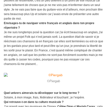
peuvent se ressembler, c'est un peu différent d’un point de vue musical car
j'aime tellement de choses que je ne me vois pas m'enfermer dans un seul
style. Je ne vais pas faire que du guitare-voix et d’ailleurs, mon prochain titre
sera beaucoup plus Up et solaire car j’avais envie de présenter une autre
partie de moi.
Envisages-tu de naviguer entre français et anglais dans ton propre
répertoire ?
Je me suis longtemps posé la question car j'ai écrit beaucoup en anglais, j'ai
même un projet Folk qui n’est jamais sorti. La question était de savoir si je
réécrivais ces chansons là en français car elles sont terminées ou est-ce que
je les gardais pour plus tard et peut-être qu’un jour, je prendrais la liberté de
les sortir pour le plaisir. En France, c’est quand même compliqué de chanter
en anglais, on sait que les portes ne sont pas forcément ouvertes mais je me
dis quitte à casser les codes, pourquoi pas ne pas essayer car ces
chansons-là me plaisent...
©Piergab
Quel univers aimerais-tu développer sur le long terme ?
Solaire, à mon image, frais, fédérateur et touchant ; je l’espère.
Qui retrouve-t-on dans ta culture musicale ?
J’ai grandi avec les musiques de Disney,
Céline Dion
et
Mariah Carey
; cela