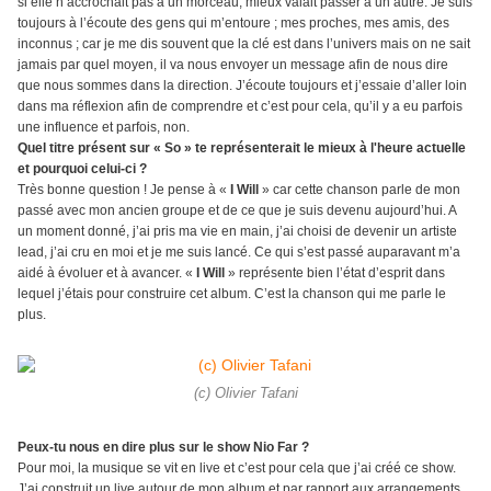
si elle n’accrochait pas à un morceau, mieux valait passer à un autre. Je suis
toujours à l’écoute des gens qui m’entoure ; mes proches, mes amis, des
inconnus ; car je me dis souvent que la clé est dans l’univers mais on ne sait
jamais par quel moyen, il va nous envoyer un message afin de nous dire
que nous sommes dans la direction. J’écoute toujours et j’essaie d’aller loin
dans ma réflexion afin de comprendre et c’est pour cela, qu’il y a eu parfois
une influence et parfois, non.
Quel titre présent sur « So » te représenterait le mieux à l'heure actuelle
et pourquoi celui-ci ?
Très bonne question ! Je pense à «
I Will
» car cette chanson parle de mon
passé avec mon ancien groupe et de ce que je suis devenu aujourd’hui. A
un moment donné, j’ai pris ma vie en main, j’ai choisi de devenir un artiste
lead, j’ai cru en moi et je me suis lancé. Ce qui s’est passé auparavant m’a
aidé à évoluer et à avancer. «
I Will
» représente bien l’état d’esprit dans
lequel j’étais pour construire cet album. C’est la chanson qui me parle le
plus.
(c) Olivier Tafani
Peux-tu nous en dire plus sur le show Nio Far ?
Pour moi, la musique se vit en live et c’est pour cela que j’ai créé ce show.
J’ai construit un live autour de mon album et par rapport aux arrangements