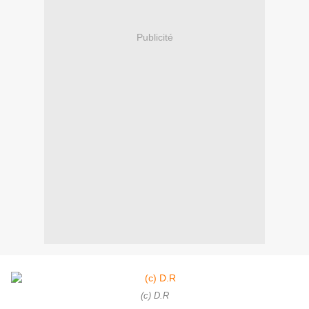
Publicité
(c) D.R