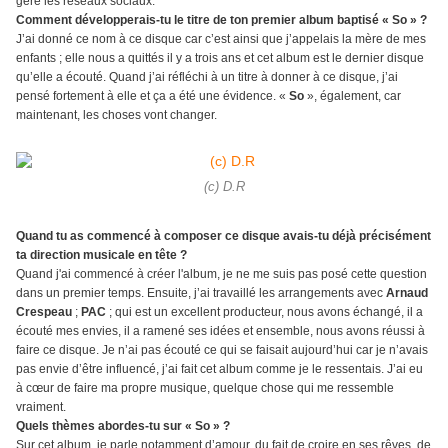
gère les réseaux sociaux.
Comment développerais-tu le titre de ton premier album baptisé « So » ?
J’ai donné ce nom à ce disque car c’est ainsi que j’appelais la mère de mes
enfants ; elle nous a quittés il y a trois ans et cet album est le dernier disque
qu’elle a écouté. Quand j’ai réfléchi à un titre à donner à ce disque, j’ai
pensé fortement à elle et ça a été une évidence. «
So
», également, car
maintenant, les choses vont changer.
(c) D.R
Quand tu as commencé à composer ce disque avais-tu déjà précisément
ta direction musicale en tête ?
Quand j'ai commencé à créer l'album, je ne me suis pas posé cette question
dans un premier temps. Ensuite, j’ai travaillé les arrangements avec
Arnaud
Crespeau
;
PAC
; qui est un excellent producteur, nous avons échangé, il a
écouté mes envies, il a ramené ses idées et ensemble, nous avons réussi à
faire ce disque. Je n’ai pas écouté ce qui se faisait aujourd’hui car je n’avais
pas envie d’être influencé, j’ai fait cet album comme je le ressentais. J’ai eu
à cœur de faire ma propre musique, quelque chose qui me ressemble
vraiment.
Quels thèmes abordes-tu sur « So » ?
Sur cet album, je parle notamment d’amour, du fait de croire en ses rêves, de