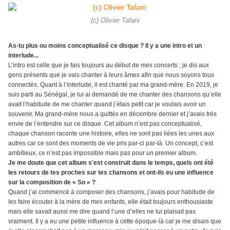
(c) Olivier Tafani
As-tu plus ou moins conceptualisé ce disque ?
Il y a une intro et un
interlude...
L’intro est celle que je fais toujours au début de mes concerts ; je dis aux
gens présents que je vais chanter à leurs âmes afin que nous soyons tous
connectés. Quant à l’interlude, il est chanté par ma grand-mère. En 2019, je
suis parti au Sénégal, je lui ai demandé de me chanter des chansons qu’elle
avait l’habitude de me chanter quand j’étais petit car je voulais avoir un
souvenir. Ma grand-mère nous a quittés en décembre dernier et j’avais très
envie de l’entendre sur ce disque. Cet album n’est pas conceptualisé,
chaque chanson raconte une histoire, elles ne sont pas liées les unes aux
autres car ce sont des moments de vie pris par-ci par-là. Un concept, c’est
ambitieux, ce n’est pas impossible mais pas pour un premier album.
Je me doute que cet album s'est construit dans le temps, quels ont été
les retours de tes proches sur tes chansons et ont-ils eu une influence
sur la composition de « So » ?
Quand j’ai commencé à composer des chansons, j’avais pour habitude de
les faire écouter à la mère de mes enfants, elle était toujours enthousiaste
mais elle savait aussi me dire quand l’une d’elles ne lui plaisait pas
vraiment. Il y a eu une petite influence à cette époque-là car je me disais que