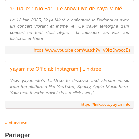
✨ Trailer : Nio Far - Le show Live de Yaya Minté au Badaboum, Paris, le 12 juin 2025 ✨
Le 12 juin 2025, Yaya Minté a enflammé le Badaboum avec
un concert vibrant et intime 🔥 Ce trailer témoigne d'un
concert où tout s'est aligné : la musique, les voix, les
histoires et l'éner...
https://www.youtube.com/watch?v=V9kzDwbocEs
yayaminte Official: Instagram | Linktree
View yayaminte's Linktree to discover and stream music
from top platforms like YouTube, Spotify, Apple Music here.
Your next favorite track is just a click away!
https://linktr.ee/yayaminte
#Interviews
Partager