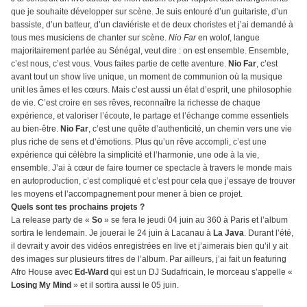
que je souhaite développer sur scène. Je suis entouré d’un guitariste, d’un
bassiste, d’un batteur, d’un claviériste et de deux choristes et j’ai demandé à
tous mes musiciens de chanter sur scène.
Nio Far
en wolof, langue
majoritairement parlée au Sénégal, veut dire : on est ensemble. Ensemble,
c’est nous, c’est vous. Vous faites partie de cette aventure.
Nio Far
, c’est
avant tout un show live unique, un moment de communion où la musique
unit les âmes et les cœurs. Mais c’est aussi un état d’esprit, une philosophie
de vie. C’est croire en ses rêves, reconnaître la richesse de chaque
expérience, et valoriser l’écoute, le partage et l’échange comme essentiels
au bien-être.
Nio Far
, c’est une quête d’authenticité, un chemin vers une vie
plus riche de sens et d’émotions. Plus qu’un rêve accompli, c’est une
expérience qui célèbre la simplicité et l’harmonie, une ode à la vie,
ensemble. J’ai à cœur de faire tourner ce spectacle à travers le monde mais
en autoproduction, c’est compliqué et c’est pour cela que j’essaye de trouver
les moyens et l’accompagnement pour mener à bien ce projet.
Quels sont tes prochains projets ?
La release party de «
So
» se fera le jeudi 04 juin au 360 à Paris et l’album
sortira le lendemain. Je jouerai le 24 juin à Lacanau à
La Java
. Durant l’été,
il devrait y avoir des vidéos enregistrées en live et j’aimerais bien qu’il y ait
des images sur plusieurs titres de l’album. Par ailleurs, j’ai fait un featuring
Afro House avec
Ed-Ward
qui est un DJ Sudafricain, le morceau s’appelle «
Losing My Mind
» et il sortira aussi le 05 juin.