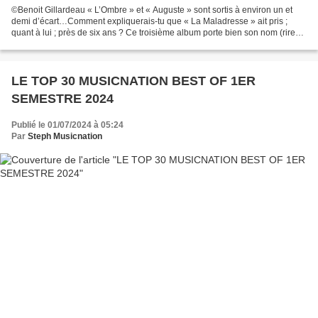
©Benoit Gillardeau « L’Ombre » et « Auguste » sont sortis à environ un et
demi d’écart…Comment expliquerais-tu que « La Maladresse » ait pris ;
quant à lui ; près de six ans ? Ce troisième album porte bien son nom (rires) !
Tout d’abord, le COVID est...
LE TOP 30 MUSICNATION BEST OF 1ER
SEMESTRE 2024
Publié le 01/07/2024 à 05:24
Par
Steph Musicnation