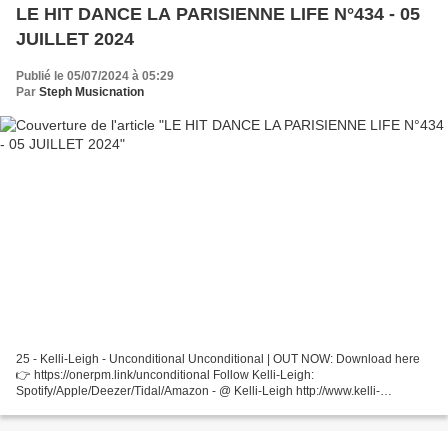
LE HIT DANCE LA PARISIENNE LIFE N°434 - 05
JUILLET 2024
Publié le 05/07/2024 à 05:29
Par
Steph Musicnation
25 - Kelli-Leigh - Unconditional Unconditional | OUT NOW: Download here
👉 https://onerpm.link/unconditional Follow Kelli-Leigh:
Spotify/Apple/Deezer/Tidal/Amazon - @ Kelli-Leigh http://www.kelli-
leigh.com Follow Kelli-Leigh: ... 24 - Günther - Shut Up...