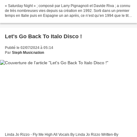
« Saturday Night » ; composé par Larry Pignagnoli et Davide Riva ; a connu
de très nombreuses vies depuis sa création en 1992. Sorti dans un premier
temps en Italie puis en Espagne un an après, ce n’est qu’en 1994 que le titre
cartonne un peu partout...
Let's Go Back To Italo Disco !
Publié le 02/07/2024 à 05:14
Par
Steph Musicnation
Linda Jo Rizzo - Fly Me High All Vocals By Linda Jo Rizzo Written-By