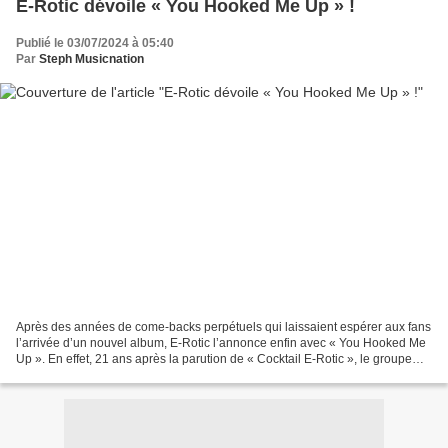
E-Rotic dévoile « You Hooked Me Up » !
Publié le 03/07/2024 à 05:40
Par
Steph Musicnation
Après des années de come-backs perpétuels qui laissaient espérer aux fans
l’arrivée d’un nouvel album, E-Rotic l’annonce enfin avec « You Hooked Me
Up ». En effet, 21 ans après la parution de « Cocktail E-Rotic », le groupe
Dance Allemand prévoit de publier...