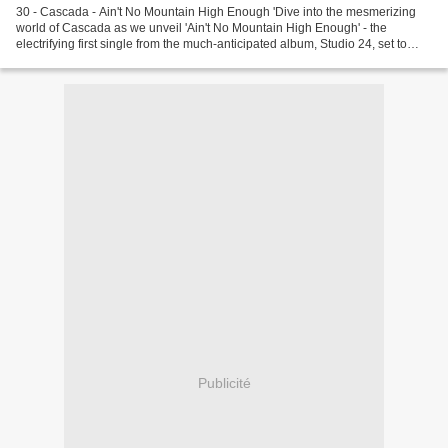
30 - Cascada - Ain't No Mountain High Enough 'Dive into the mesmerizing
world of Cascada as we unveil 'Ain't No Mountain High Enough' - the
electrifying first single from the much-anticipated album, Studio 24, set to
drop in Fall 2024. Ain't ... 29 -...
Publicité