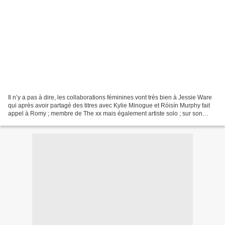
Il n’y a pas à dire, les collaborations féminines vont très bien à Jessie Ware
qui après avoir partagé des titres avec Kylie Minogue et Róisín Murphy fait
appel à Romy ; membre de The xx mais également artiste solo ; sur son
dernier titre en date baptisé...