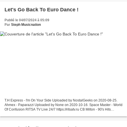
Let's Go Back To Euro Dance !
Publié le 04/07/2024 à 05:09
Par
Steph Musicnation
T.H Express - I'm On Your Side Uploaded by NostalGeeks on 2020-08-25.
Ahmex - Paparazzi Uploaded by None on 2020-10-16. Space Master - World
Of Confusion RITSA TV Live 24/7 https://ritsatv.ru CB Milton - 90's Hits
Megamix 10.000 views = the mix gets an...