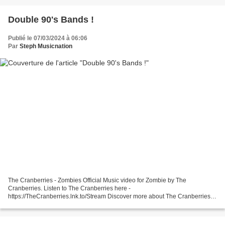
Double 90's Bands !
Publié le 07/03/2024 à 06:06
Par
Steph Musicnation
The Cranberries - Zombies Official Music video for Zombie by The
Cranberries. Listen to The Cranberries here -
https://TheCranberries.lnk.to/Stream Discover more about The Cranberries:
Facebook - ... The Cranberries - Salvation Official Music Video for...