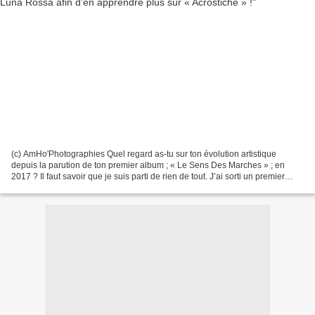
(c) AmHo'Photographies Quel regard as-tu sur ton évolution artistique
depuis la parution de ton premier album ; « Le Sens Des Marches » ; en
2017 ? Il faut savoir que je suis parti de rien de tout. J’ai sorti un premier
single en 2013 par un jeu de connaissances...