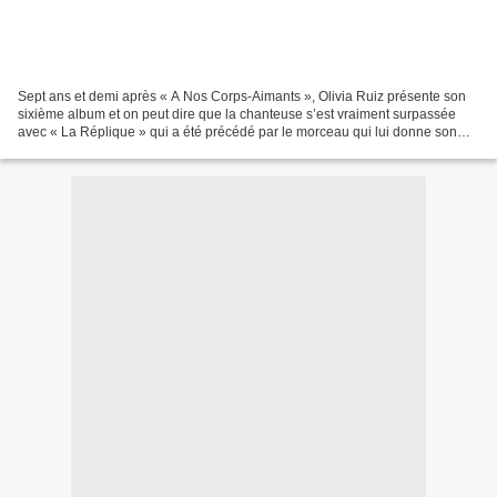
Sept ans et demi après « A Nos Corps-Aimants », Olivia Ruiz présente son
sixième album et on peut dire que la chanteuse s’est vraiment surpassée
avec « La Réplique » qui a été précédé par le morceau qui lui donne son
nom et « Le Sel ». Pour nous, « La...