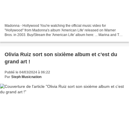
Madonna - Hollywood You're watching the official music video for
"Hollywood" from Madonna's album 'American Life' released on Warner
Bros. in 2003. Buy/Stream the 'American Life' album here: ... Marina and The
Diamonds - Hollywood Official Music Video...
Olivia Ruiz sort son sixième album et c’est du
grand art !
Publié le 04/03/2024 à 06:22
Par
Steph Musicnation