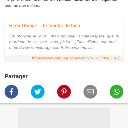
été porté notamment par
The Weeknd, David Guetta
et
Equateur
pour ne citer qu’eux.
Remi Dorage - Je mordrai le loup
"Je mordrai le loup", mon nouveau singleJ'espère que le
mordant de ce titre vous plaira :-)Plus d'infos sur moi :
https://www.remidorage.comRetrouvez-moi sur...
https://www.youtube.com/watch?v=jgCYOq6_q-E
Partager