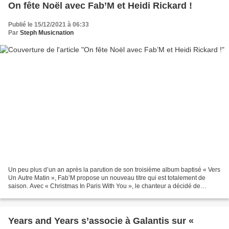
On fête Noël avec Fab’M et Heidi Rickard !
Publié le 15/12/2021 à 06:33
Par
Steph Musicnation
Un peu plus d’un an après la parution de son troisième album baptisé « Vers
Un Autre Matin », Fab’M propose un nouveau titre qui est totalement de
saison. Avec « Christmas In Paris With You », le chanteur a décidé de
célébrer les fêtes de fin d’année...
Years and Years s’associe à Galantis sur «