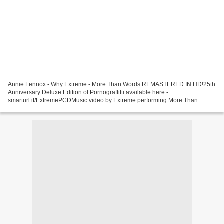
Annie Lennox - Why Extreme - More Than Words REMASTERED IN HD!25th
Anniversary Deluxe Edition of Pornograffitti available here -
smarturl.it/ExtremePCDMusic video by Extreme performing More Than
Words. ... Madonna - You'll See You're watching the official...