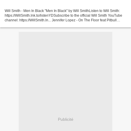
Will Smith - Men In Black "Men In Black" by Will SmithListen to Will Smith:
https://WillSmith.lnk.to/listenYDSubscribe to the official Will Smith YouTube
channel: https://WillSmith.ln... Jennifer Lopez - On The Floor feat Pitbull
Music video by Jennifer...
Publicité