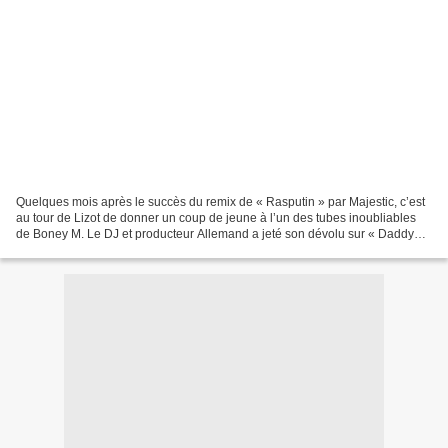
Quelques mois après le succès du remix de « Rasputin » par Majestic, c’est
au tour de Lizot de donner un coup de jeune à l’un des tubes inoubliables
de Boney M. Le DJ et producteur Allemand a jeté son dévolu sur « Daddy
Cool » qui a été le premier numéro...