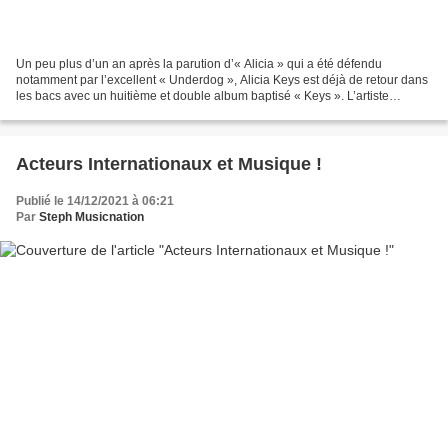
Un peu plus d’un an après la parution d’« Alicia » qui a été défendu
notamment par l’excellent « Underdog », Alicia Keys est déjà de retour dans
les bacs avec un huitième et double album baptisé « Keys ». L’artiste
Américaine a la très bonne idée de proposer...
Acteurs Internationaux et Musique !
Publié le 14/12/2021 à 06:21
Par
Steph Musicnation