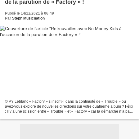
de la parution de « Factory » !
Publié le 14/12/2021 à 06:49
Par
Steph Musicnation
© PY Leblanc « Factory » s’inscrit-il dans la continuité de « Trouble » ou
avez-vous exploré de nouvelles directions sur votre quatrième album ? Félix
: Il y a une scission entre « Trouble » et « Factory » car la démarche n’a pas
du tout été la même....