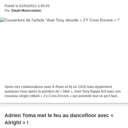
Publié le 02/03/2021 à 06:05
Par
Steph Musicnation
Après des collaborations avec K-Reen et Nj en 2020 mais également
quelques mois après la parution de « Miel », Axel Tony frappe fort avec son
nouveau single intitulé « J’y Crois Encore » qui possède tout ce qu’il faut
pour remettre l’artiste sur le devant...
Adrien Toma met le feu au dancefloor avec «
Alright » !