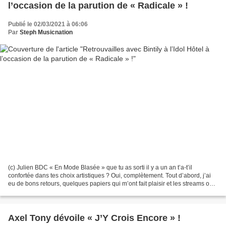
l’occasion de la parution de « Radicale » !
Publié le 02/03/2021 à 06:06
Par
Steph Musicnation
(c) Julien BDC « En Mode Blasée » que tu as sorti il y a un an t’a-t’il
confortée dans tes choix artistiques ? Oui, complètement. Tout d’abord, j’ai
eu de bons retours, quelques papiers qui m’ont fait plaisir et les streams ont
un peu augmenté. Le fait...
Axel Tony dévoile « J’Y Crois Encore » !