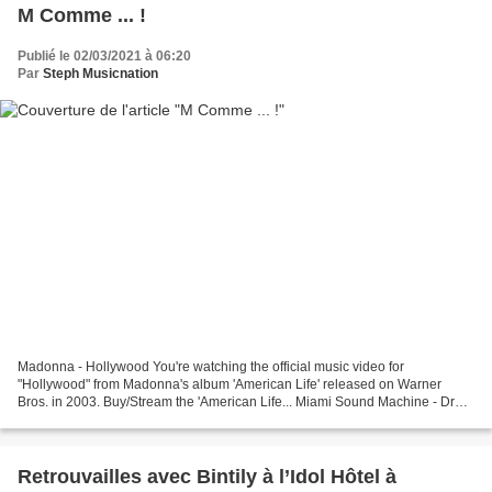
M Comme ... !
Publié le 02/03/2021 à 06:20
Par
Steph Musicnation
Madonna - Hollywood You're watching the official music video for
"Hollywood" from Madonna's album 'American Life' released on Warner
Bros. in 2003. Buy/Stream the 'American Life... Miami Sound Machine - Dr
Beat Buy The Essential Gloria Estefan: Amazon...
Retrouvailles avec Bintily à l’Idol Hôtel à