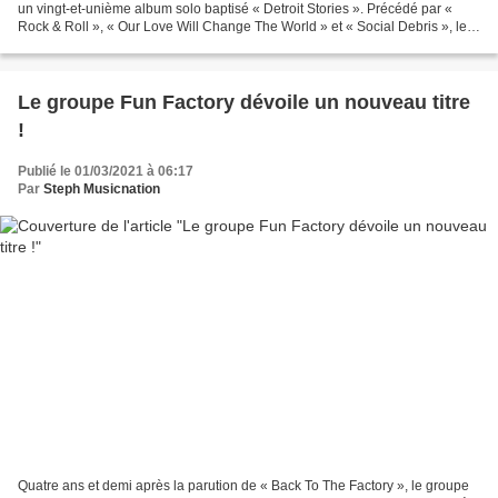
un vingt-et-unième album solo baptisé « Detroit Stories ». Précédé par «
Rock & Roll », « Our Love Will Change The World » et « Social Debris », le
cru 2021 sonne vraiment comme...
Le groupe Fun Factory dévoile un nouveau titre
!
Publié le 01/03/2021 à 06:17
Par
Steph Musicnation
Quatre ans et demi après la parution de « Back To The Factory », le groupe