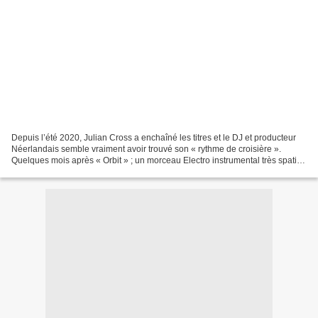
Depuis l’été 2020, Julian Cross a enchaîné les titres et le DJ et producteur
Néerlandais semble vraiment avoir trouvé son « rythme de croisière ».
Quelques mois après « Orbit » ; un morceau Electro instrumental très spatial
à la portée cinématographique...