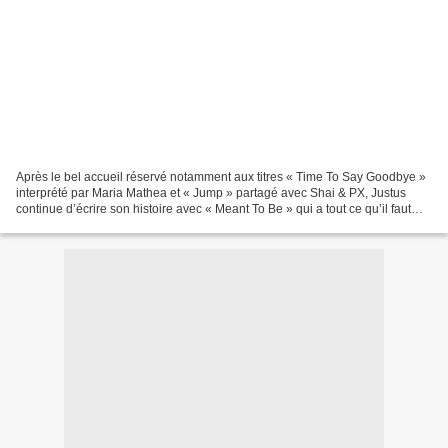
Après le bel accueil réservé notamment aux titres « Time To Say Goodbye »
interprété par Maria Mathea et « Jump » partagé avec Shai & PX, Justus
continue d’écrire son histoire avec « Meant To Be » qui a tout ce qu’il faut
pour offrir une exposition supplémentaire...