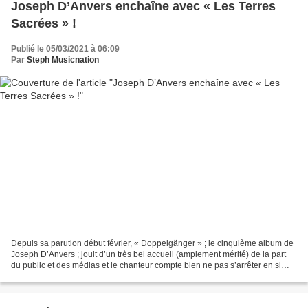
Joseph D’Anvers enchaîne avec « Les Terres
Sacrées » !
Publié le 05/03/2021 à 06:09
Par
Steph Musicnation
Depuis sa parution début février, « Doppelgänger » ; le cinquième album de
Joseph D’Anvers ; jouit d’un très bel accueil (amplement mérité) de la part
du public et des médias et le chanteur compte bien ne pas s’arrêter en si
bon chemin. Après avoir annoncé...