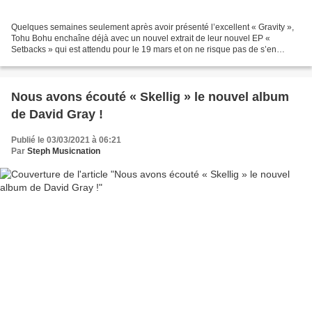
Quelques semaines seulement après avoir présenté l’excellent « Gravity »,
Tohu Bohu enchaîne déjà avec un nouvel extrait de leur nouvel EP «
Setbacks » qui est attendu pour le 19 mars et on ne risque pas de s’en
plaindre tellement le groupe fait preuve...
Nous avons écouté « Skellig » le nouvel album
de David Gray !
Publié le 03/03/2021 à 06:21
Par
Steph Musicnation