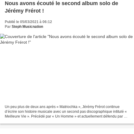
Nous avons écouté le second album solo de
Jérémy Frérot !
Publié le 05/03/2021 à 06:12
Par
Steph Musicnation
Un peu plus de deux ans après « Matriochka », Jérémy Frérot continue
d’écrire son histoire musicale avec un second pas discographique intitulé «
Meilleure Vie ». Précédé par « Un Homme » et actuellement défendu par «
J’Ai La Mer », ce nouvel album fait...