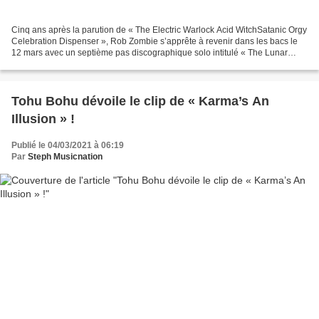
Cinq ans après la parution de « The Electric Warlock Acid WitchSatanic Orgy
Celebration Dispenser », Rob Zombie s’apprête à revenir dans les bacs le
12 mars avec un septième pas discographique solo intitulé « The Lunar
Injection Kool Aid Eclipse Conspiracy...
Tohu Bohu dévoile le clip de « Karma’s An
Illusion » !
Publié le 04/03/2021 à 06:19
Par
Steph Musicnation