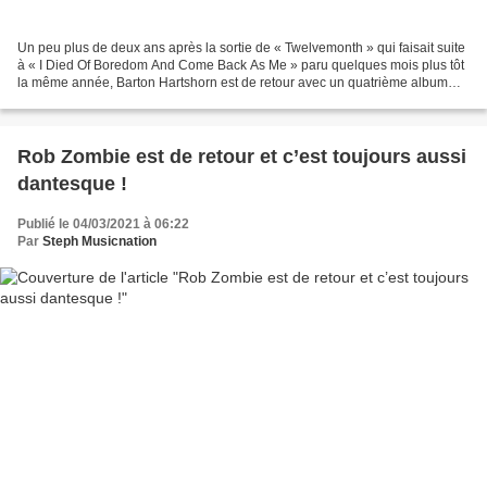
Un peu plus de deux ans après la sortie de « Twelvemonth » qui faisait suite
à « I Died Of Boredom And Come Back As Me » paru quelques mois plus tôt
la même année, Barton Hartshorn est de retour avec un quatrième album
intitulé « Not What I Expected To...
Rob Zombie est de retour et c’est toujours aussi
dantesque !
Publié le 04/03/2021 à 06:22
Par
Steph Musicnation