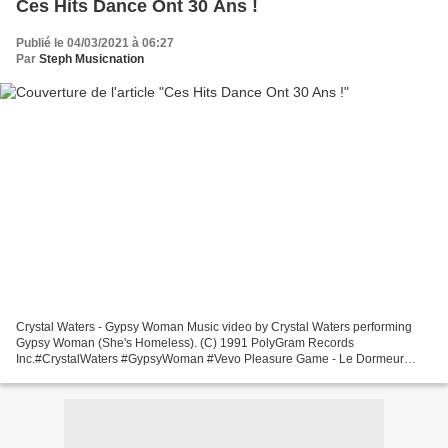
Ces Hits Dance Ont 30 Ans !
Publié le 04/03/2021 à 06:27
Par
Steph Musicnation
Crystal Waters - Gypsy Woman Music video by Crystal Waters performing
Gypsy Woman (She's Homeless). (C) 1991 PolyGram Records
Inc.#CrystalWaters #GypsyWoman #Vevo Pleasure Game - Le Dormeur
Enjoy the videos and music you love, upload original content,...