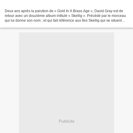
Deux ans après la parution de « Gold In A Brass Age », David Gray est de
retour avec un douzième album intitulé « Skellig ». Précédé par le morceau
qui lui donne son nom ; et qui fait référence aux îles Skellig qui se situent
dans le Sud-Ouest de l’Irlande...
Publicité