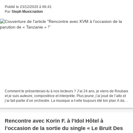
Publié le 23/12/2020 à 06:41
Par
Steph Musicnation
Comment te présenterais-tu à nos lecteurs ? J’ai 24 ans, je viens de Roubaix
et je suis auteure, compositrice et interprète. Plus jeune, j’ai joué de l’alto et
j’ai fait partie d’un orchestre. La musique a-t-elle toujours été ton plan A dans
la vie ?...
Rencontre avec Korin F. à l’Idol Hôtel à
l’occasion de la sortie du single « Le Bruit Des