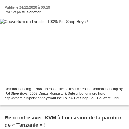
Publié le 24/12/2020 à 06:19
Par
Steph Musicnation
Domino Dancing - 1988 - Introspective Official video for Domino Dancing by
Pet Shop Boys (2003 Digital Remaster). Subscribe for more here:
http://smarturl.it/petshopboysyoutube Follow Pet Shop Bo... Go West - 1993 -
Very Official music video for Pet Shop...
Rencontre avec KVM à l’occasion de la parution
de « Tanzanie » !