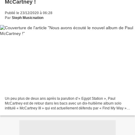
McCartney !
Publié le 23/12/2020 à 06:28
Par
Steph Musicnation
Un peu plus de deux ans après la parution d’« Egypt Station », Paul
McCartney est de retour dans les bacs avec un dix-huitième album solo
intitulé « McCartney III » qui est actuellement défendu par « Find My Way ».
Enregistré par l’artiste chez lui durant...