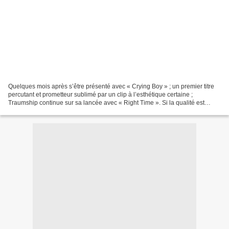
Quelques mois après s’être présenté avec « Crying Boy » ; un premier titre
percutant et prometteur sublimé par un clip à l’esthétique certaine ;
Traumship continue sur sa lancée avec « Right Time ». Si la qualité est
toujours au rendez-vous sur « Right...