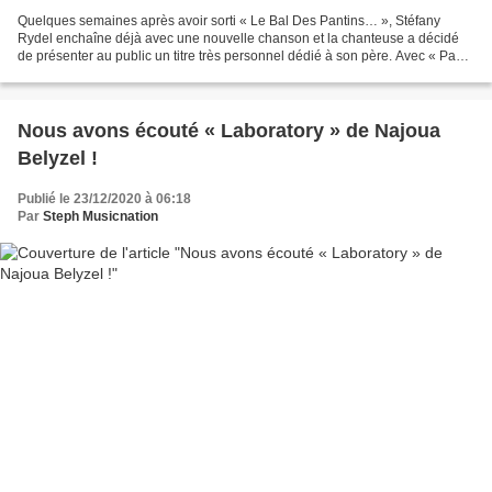
Quelques semaines après avoir sorti « Le Bal Des Pantins… », Stéfany
Rydel enchaîne déjà avec une nouvelle chanson et la chanteuse a décidé
de présenter au public un titre très personnel dédié à son père. Avec « Papa
», Stéfany Rydel adresse un très beau...
Nous avons écouté « Laboratory » de Najoua
Belyzel !
Publié le 23/12/2020 à 06:18
Par
Steph Musicnation