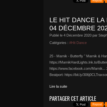
Repost
LE HIT DANCE LA 
04 DÉCEMBRE 20
Publié le
4 Décembre 2020
par Steph
Catégories :
#Hit Dance
25 - Marnik - Butterfly " Marnik & Hard
https://MarnikHardLights.lnk.to/Butt
https://www.facebook.com/Marnik...
Beatport: https://bit.ly/306j0CLTraxsou
Lire la suite
PARTAGER CET ARTICLE
Repost