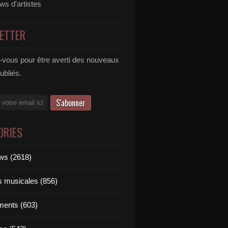
ews d'artistes
ETTER
vous pour être averti des nouveaux
publiés.
ORIES
ews (2618)
ts musicales (856)
ments (603)