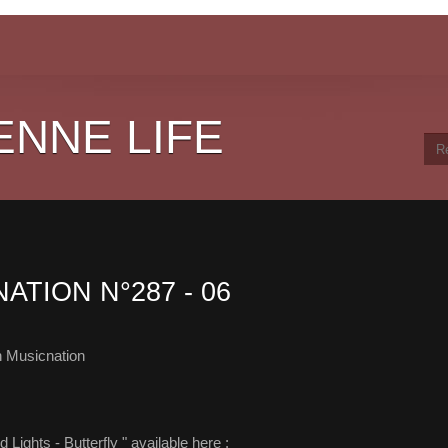
ENNE LIFE
ATION N°287 - 06
 Musicnation
 Lights - Butterfly " available here :