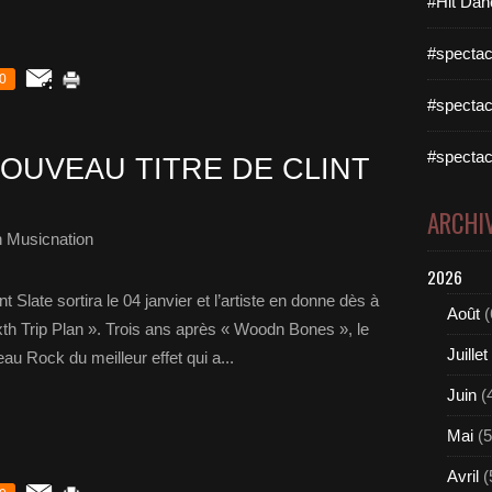
#Hit Dan
#spectac
0
#spectac
#spectac
OUVEAU TITRE DE CLINT
ARCHI
 Musicnation
2026
 Slate sortira le 04 janvier et l’artiste en donne dès à
Août
(
th Trip Plan ». Trois ans après « Woodn Bones », le
Juillet
u Rock du meilleur effet qui a...
Juin
(
Mai
(5
Avril
(