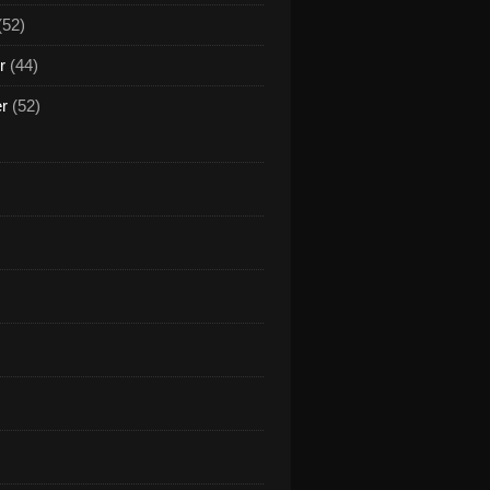
(52)
r
(44)
er
(52)