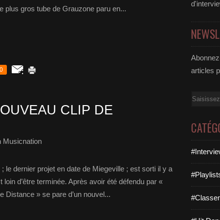
d'intervi
le plus gros tube de Grauzone paru en...
NEWSL
Abonnez-
0
articles 
Email
OUVEAU CLIP DE
CATÉG
 Musicnation
#Intervi
e dernier projet en date de Miegeville ; est sorti il y a
#Playlis
t loin d’être terminée. Après avoir été défendu par «
 Distance » se pare d’un nouvel...
#Classe