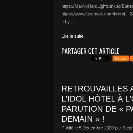
https://MarnikHardLights.lnk.to/Butt
https://www.facebook.com/Marni... 24 
It by...
Lire la suite
PARTAGER CET ARTICLE
Repost
RETROUVAILLES A
L’IDOL HÔTEL À 
PARUTION DE « P
DEMAIN » !
Publié le
5 Décembre 2020
par Steph