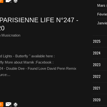
0
Mars
Févrie
PARISIENNE LIFE N°247 -
Janvi
20
 Musicnation
2025
2024
 Lights - Butterfly " available here :
erfly More about Marnik :Facebook :
2023
 24 - Double Dee - Found Love David Penn Remix
rce:...
2022
2021
2020
0