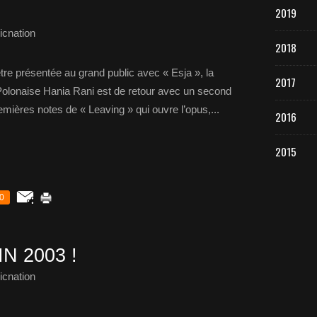
2019
cnation
2018
tre présentée au grand public avec « Esja », la
2017
Polonaise Hania Rani est de retour avec un second
emières notes de « Leaving » qui ouvre l’opus,...
2016
2015
0
N 2003 !
cnation