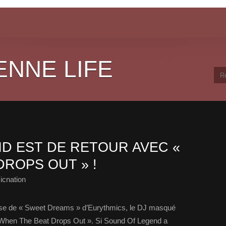
ENNE LIFE
D EST DE RETOUR AVEC «
ROPS OUT » !
icnation
rise de « Sweet Dreams » d’Eurythmics, le DJ masqué
 « When The Beat Drops Out ». Si Sound Of Legend a