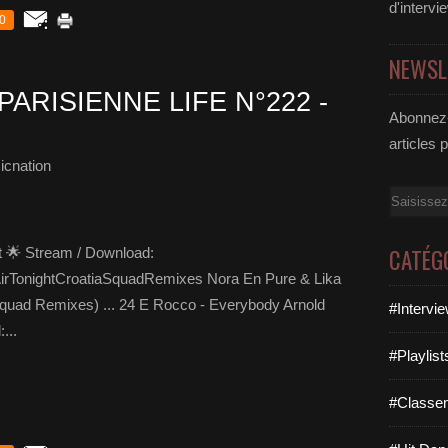
d'intervi
0
NEWSL
PARISIENNE LIFE N°222 -
Abonnez-
articles 
icnation
Email
CATÉG
ht 🌟 Stream / Download:
AirTonightCroatiaSquadRemixes Nora En Pure & Lika
 Squad Remixes) ... 24 E Rocco - Everybody Arnold
#Intervi
...
#Playlis
#Classe