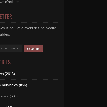
ews d'artistes
ETTER
vous pour être averti des nouveaux
publiés.
ORIES
ews (2618)
ts musicales (856)
ments (603)