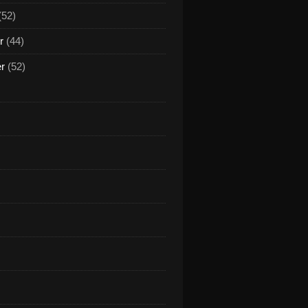
(52)
r
(44)
er
(52)