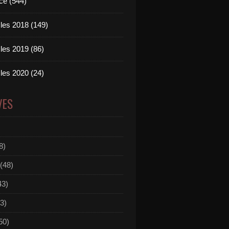
ce (544)
les 2018 (149)
les 2019 (86)
les 2020 (24)
VES
8)
(48)
43)
3)
50)