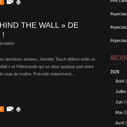
#Hit Dan
0
#spectac
HIND THE WALL » DE
#spectac
!
#spectac
cnation
ARCHI
es dernières années, Jennifer Touch délivre enfin un
ll » et l’Allemande qui se situe quelque part entre
2026
joli coup de maître. Précédé notamment...
Août
(
Juillet
Juin
(
0
Mai
(5
Avril
(