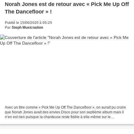
Norah Jones est de retour avec « Pick Me Up Off
The Dancefloor » !
Publié le 15/06/2020 à 05:25
Par
Steph Musicnation
Avec un titre comme « Pick Me Up Off The Dancefloor », on aurait pu croire
que Norah Jones avait des envies Disco pour son septième album mais il
n’en est rien puisque la chanteuse reste fidèle à elle-même sur le
successeur de « Day Breaks » paru à l’automne...