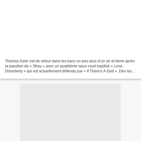
Thomas Azier est de retour dans les bacs un peu plus d’un an et demi après
la parution de « Stray » avec un quatrième opus court baptisé « Love,
Disorderly » qui est actuellement défendu par « If There's A God ». Dès les
premières notes du morceau qui...