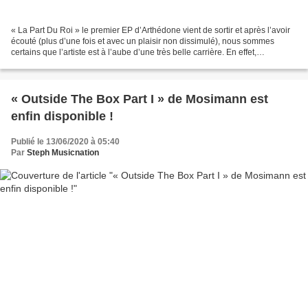
« La Part Du Roi » le premier EP d’Arthédone vient de sortir et après l’avoir
écouté (plus d’une fois et avec un plaisir non dissimulé), nous sommes
certains que l’artiste est à l’aube d’une très belle carrière. En effet,
Arthédone fait très fort avec...
« Outside The Box Part I » de Mosimann est
enfin disponible !
Publié le 13/06/2020 à 05:40
Par
Steph Musicnation