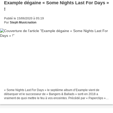
Example dégaine « Some Nights Last For Days »
!
Publié le 15/06/2020 à 05:19
Par
Steph Musicnation
« Some Nights Last For Days » le septième album d’Example vient de
débarquer et le successeur de « Bangers & Ballads » sorti en 2018 a
vraiment de quoi mettre le feu à vos enceintes. Précédé par « Paperclips », «
Erin » et « Oscar », « Some Nights Last...