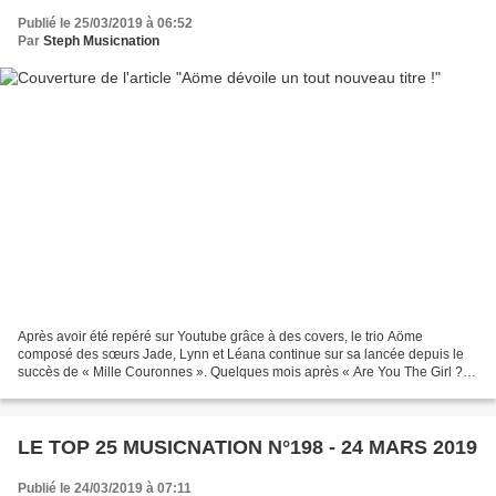
Publié le 25/03/2019 à 06:52
Par
Steph Musicnation
Après avoir été repéré sur Youtube grâce à des covers, le trio Aöme
composé des sœurs Jade, Lynn et Léana continue sur sa lancée depuis le
succès de « Mille Couronnes ». Quelques mois après « Are You The Girl ? »,
Aöme propose « Le Bien Le Mal » un titre...
LE TOP 25 MUSICNATION N°198 - 24 MARS 2019
Publié le 24/03/2019 à 07:11