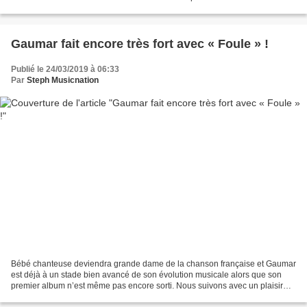
d’amour qui se déroule entre Paris...
Gaumar fait encore très fort avec « Foule » !
Publié le 24/03/2019 à 06:33
Par
Steph Musicnation
Bébé chanteuse deviendra grande dame de la chanson française et Gaumar
est déjà à un stade bien avancé de son évolution musicale alors que son
premier album n’est même pas encore sorti. Nous suivons avec un plaisir
non dissimulé la jeune artiste depuis...