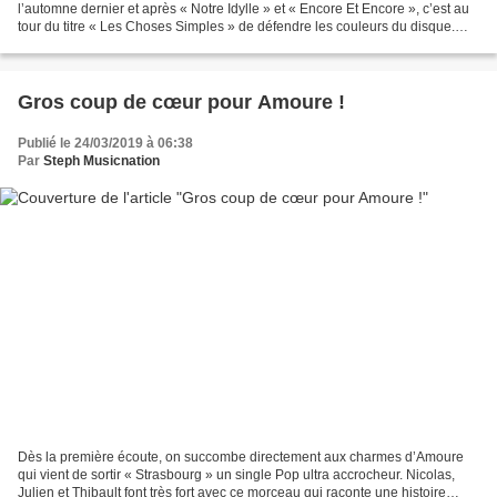
l’automne dernier et après « Notre Idylle » et « Encore Et Encore », c’est au
tour du titre « Les Choses Simples » de défendre les couleurs du disque.
Écrit par Slimane qui a composé...
Gros coup de cœur pour Amoure !
Publié le 24/03/2019 à 06:38
Par
Steph Musicnation
Dès la première écoute, on succombe directement aux charmes d’Amoure
qui vient de sortir « Strasbourg » un single Pop ultra accrocheur. Nicolas,
Julien et Thibault font très fort avec ce morceau qui raconte une histoire