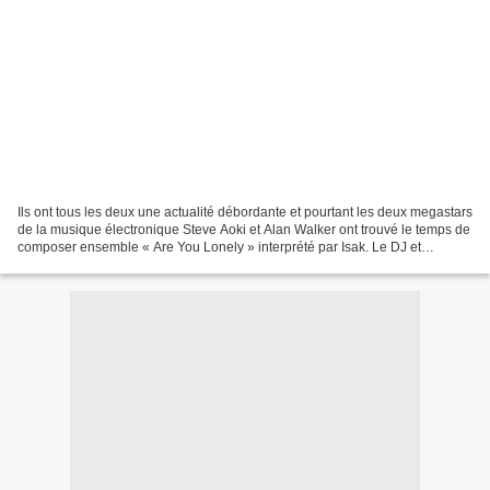
Ils ont tous les deux une actualité débordante et pourtant les deux megastars
de la musique électronique Steve Aoki et Alan Walker ont trouvé le temps de
composer ensemble « Are You Lonely » interprété par Isak. Le DJ et
producteur Américain s’associe...