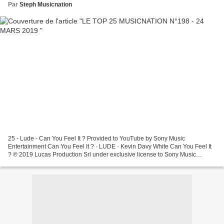
Par
Steph Musicnation
25 - Lude - Can You Feel It ? Provided to YouTube by Sony Music
Entertainment Can You Feel It ? · LUDE · Kevin Davy White Can You Feel It
? ℗ 2019 Lucas Production Srl under exclusive license to Sony Music
Entertainment Fra... 24 - Üghett - L'Apollon EP...