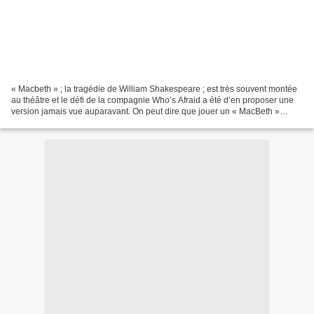
« Macbeth » ; la tragédie de William Shakespeare ; est très souvent montée
au théâtre et le défi de la compagnie Who’s Afraid a été d’en proposer une
version jamais vue auparavant. On peut dire que jouer un « MacBeth »
féminin et lesbien est une sacrée...