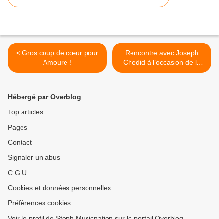
< Gros coup de cœur pour
Rencontre avec Joseph
Amoure !
Chedid à l’occasion de la
parution de la seconde
partie de son album «
Source » ! >
Hébergé par Overblog
Top articles
Pages
Contact
Signaler un abus
C.G.U.
Cookies et données personnelles
Préférences cookies
Voir le profil de Steph Musicnation sur le portail Overblog